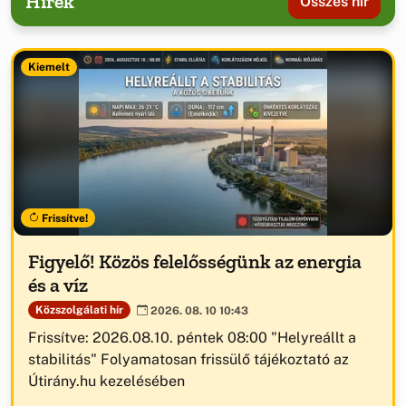
Hírek
Összes hír
Kiemelt
Frissítve!
Figyelő! Közös felelősségünk az energia
és a víz
Közszolgálati hír
2026. 08. 10 10:43
Frissítve: 2026.08.10. péntek 08:00 "Helyreállt a
stabilitás" Folyamatosan frissülő tájékoztató az
Útirány.hu kezelésében