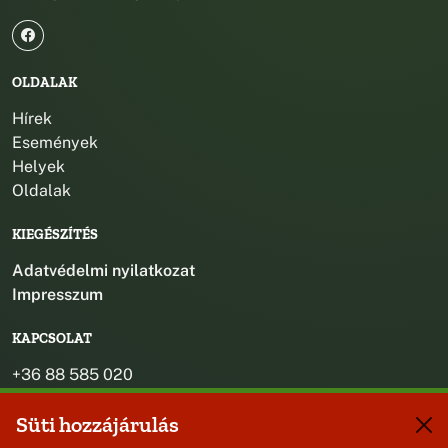
OLDALAK
Hírek
Események
Helyek
Oldalak
KIEGÉSZÍTÉS
Adatvédelmi nyilatkozat
Impresszum
KAPCSOLAT
+36 88 585 020
+36 30 442 8024
Süti hozzájárulás
titkarsag@bakonybel.hu
jegyzo@bakonybel.hu