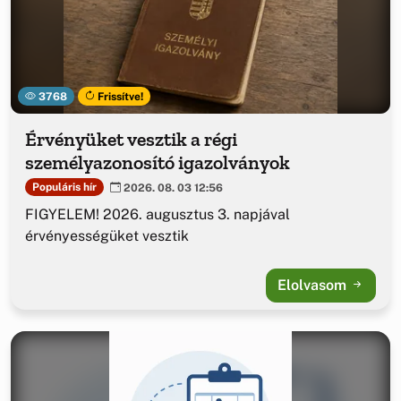
3768
Frissítve!
Érvényüket vesztik a régi
személyazonosító igazolványok
Populáris hír
2026. 08. 03 12:56
FIGYELEM! 2026. augusztus 3. napjával
érvényességüket vesztik
Elolvasom