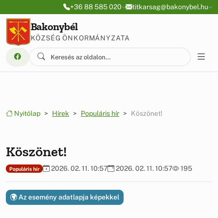
Ugrás a menüre
Ugrás a tartalomra
+36 88 585 020
titkarsag@bakonybel.hu
Bakonybél
KÖZSÉG ÖNKORMÁNYZATA
Nyitólap
Hírek
Populáris hír
Köszönet!
Köszönet!
2026. 02. 11. 10:57
2026. 02. 11. 10:57
195
Populáris hír
Az esemény adatlapja képekkel