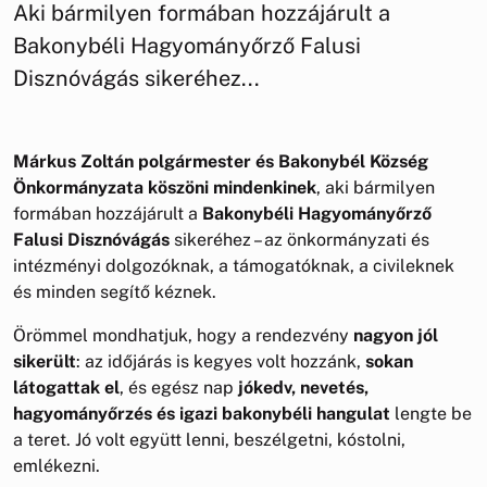
Aki bármilyen formában hozzájárult a
Bakonybéli Hagyományőrző Falusi
Disznóvágás sikeréhez...
Márkus Zoltán polgármester és Bakonybél Község
Önkormányzata köszöni mindenkinek
, aki bármilyen
formában hozzájárult a
Bakonybéli Hagyományőrző
Falusi Disznóvágás
sikeréhez – az önkormányzati és
intézményi dolgozóknak, a támogatóknak, a civileknek
és minden segítő kéznek.
Örömmel mondhatjuk, hogy a rendezvény
nagyon jól
sikerült
: az időjárás is kegyes volt hozzánk,
sokan
látogattak el
, és egész nap
jókedv, nevetés,
hagyományőrzés és igazi bakonybéli hangulat
lengte be
a teret. Jó volt együtt lenni, beszélgetni, kóstolni,
emlékezni.