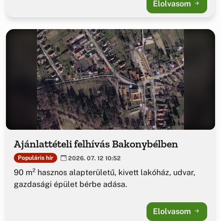
Elolvasom
Ajánlattételi felhívás Bakonybélben
Populáris hír
2026. 07. 12 10:52
90 m² hasznos alapterületű, kivett lakóház, udvar,
gazdasági épület bérbe adása.
Elolvasom