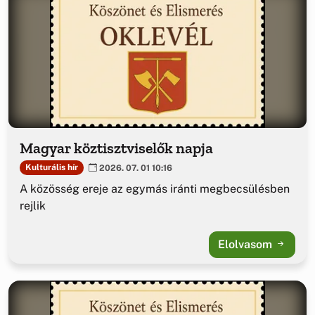
Magyar köztisztviselők napja
Kulturális hír
2026. 07. 01 10:16
A közösség ereje az egymás iránti megbecsülésben
rejlik
Elolvasom