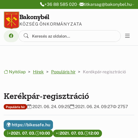
Ugrás a menüre
Ugrás a tartalomra
+36 88 585 020
titkarsag@bakonybel.hu
Bakonybél
KÖZSÉG ÖNKORMÁNYZATA
Nyitólap
Hírek
Populáris hír
Kerékpár-regisztráció
Kerékpár-regisztráció
2021. 06. 24. 09:25
2021. 06. 24. 09:27
2757
Populáris hír
https://bikesafe.hu
2021. 07. 03.
10:00
2021. 07. 03.
12:00