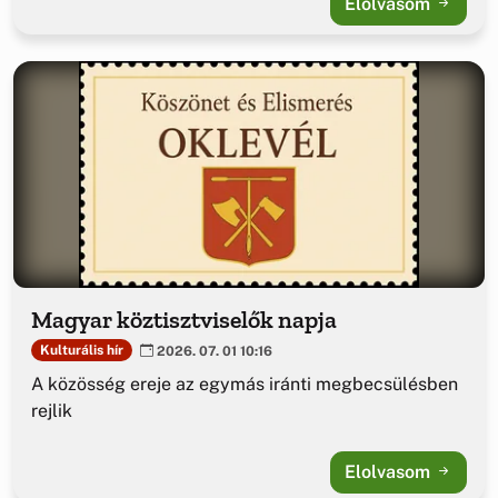
Elolvasom
Magyar köztisztviselők napja
Kulturális hír
2026. 07. 01 10:16
A közösség ereje az egymás iránti megbecsülésben
rejlik
Elolvasom