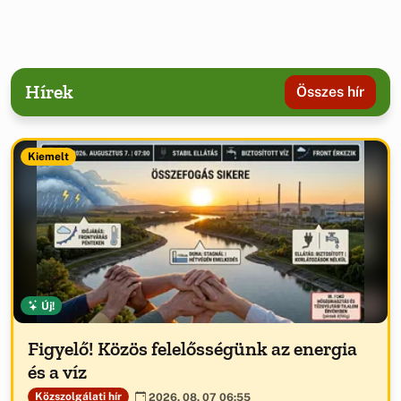
Hírek
Összes hír
Kiemelt
Új!
Figyelő! Közös felelősségünk az energia
és a víz
Közszolgálati hír
2026. 08. 07 06:55