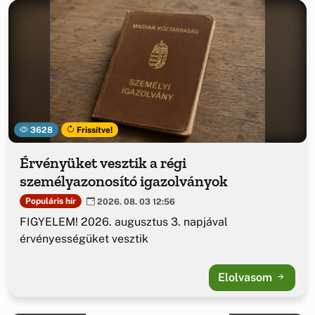
3628
Frissítve!
Érvényüket vesztik a régi
személyazonosító igazolványok
Populáris hír
2026. 08. 03 12:56
FIGYELEM! 2026. augusztus 3. napjával
érvényességüket vesztik
Elolvasom