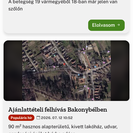
A betegség 19 vármegyéből 18-ban már jelen van
szőlőn
Elolvasom
Ajánlattételi felhívás Bakonybélben
Populáris hír
2026. 07. 12 10:52
90 m² hasznos alapterületű, kivett lakóház, udvar,