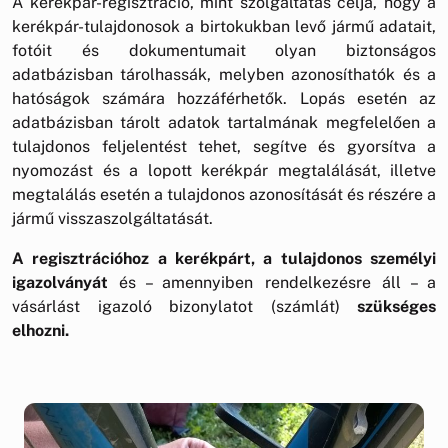
A kerékpár-regisztráció, mint szolgáltatás célja, hogy a
kerékpár-tulajdonosok a birtokukban levő jármű adatait,
fotóit és dokumentumait olyan biztonságos
adatbázisban tárolhassák, melyben azonosíthatók és a
hatóságok számára hozzáférhetők. Lopás esetén az
adatbázisban tárolt adatok tartalmának megfelelően a
tulajdonos feljelentést tehet, segítve és gyorsítva a
nyomozást és a lopott kerékpár megtalálását, illetve
megtalálás esetén a tulajdonos azonosítását és részére a
jármű visszaszolgáltatását.
A regisztrációhoz a kerékpárt, a tulajdonos személyi
igazolványát
és – amennyiben rendelkezésre áll – a
vásárlást igazoló bizonylatot (számlát)
szükséges
elhozni.