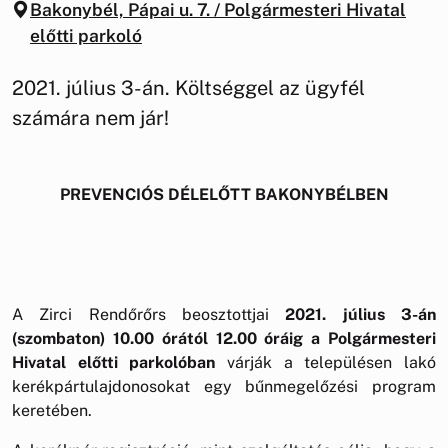
Bakonybél, Pápai u. 7. / Polgármesteri Hivatal
előtti parkoló
2021. július 3-án. Költséggel az ügyfél
számára nem jár!
PREVENCIÓS DÉLELŐTT BAKONYBÉLBEN
A Zirci Rendőrőrs beosztottjai
2021. július 3-án
(szombaton) 10.00 órától 12.00 óráig a Polgármesteri
Hivatal előtti parkolóban
várják a településen lakó
kerékpártulajdonosokat egy bűnmegelőzési program
keretében.