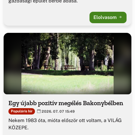
gazdasági épület bérbe adása.
Elolvasom
Egy újabb pozitív megélés Bakonybélben
Populáris hír
2026. 07. 07 15:49
Nekem 1983 óta, mióta először ott voltam, a VILÁG
KÖZEPE.