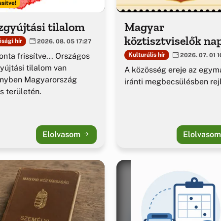
ssítve!
gyújtási tilalom
Magyar
köztisztviselők na
sági hír
2026. 08. 05 17:27
nta frissítve... Országos
Kulturális hír
2026. 07. 01 1
yújtási tilalom van
A közösség ereje az egym
ényben Magyarország
iránti megbecsülésben rejl
es területén.
Elolvasom
Elolvaso