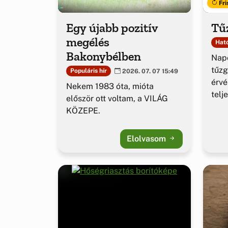
Fri
Egy újabb pozitív
Tűz
megélés
Ható
Bakonybélben
Napo
tűzg
Populáris hír
2026. 07. 07 15:49
érv
Nekem 1983 óta, mióta
telj
először ott voltam, a VILÁG
KÖZEPE.
Elolvasom