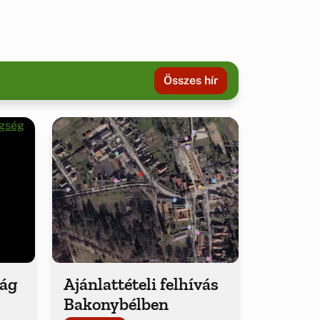
Összes hír
ság
Ajánlattételi felhívás
Bakonybélben