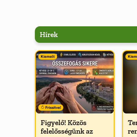
Hírek
Kiemelt
Kiem
Frissítve!
Figyelő! Közös
Te
felelősségünk az
re