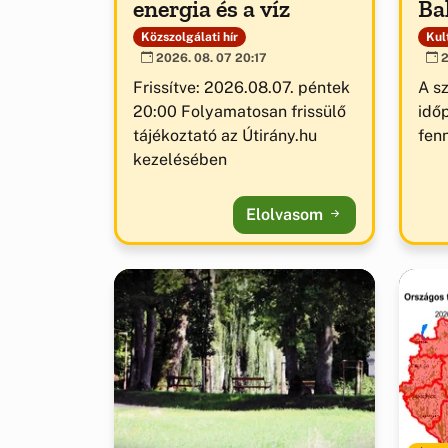
energia és a víz
Ba
Közszolgálati hír
Kult
2026. 08. 07 20:17
2
Frissítve: 2026.08.07. péntek
A s
20:00 Folyamatosan frissülő
idő
tájékoztató az Útirány.hu
fenn
kezelésében
Elolvasom