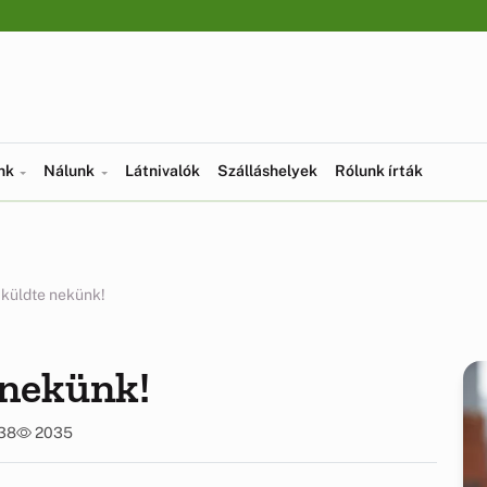
ünk
Nálunk
Látnivalók
Szálláshelyek
Rólunk írták
 küldte nekünk!
 nekünk!
:38
2035