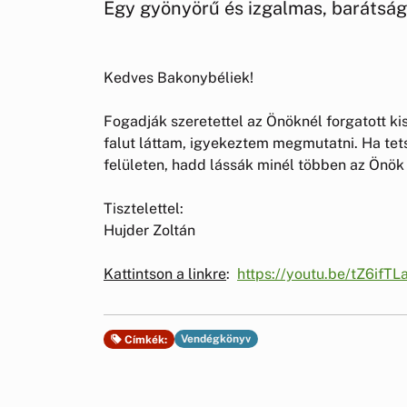
Egy gyönyörű és izgalmas, barátság
Kedves Bakonybéliek!
Fogadják szeretettel az Önöknél forgatott k
falut láttam, igyekeztem megmutatni. Ha tet
felületen, hadd lássák minél többen az Önök 
Tisztelettel:
Hujder Zoltán
Kattintson a linkre
:
https://youtu.be/tZ6ifTLa
Vendégkönyv
Címkék: