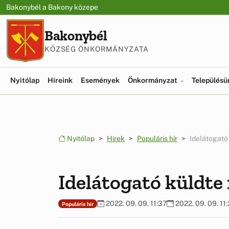
Ugrás a menüre
Ugrás a tartalomra
Bakonybél a Bakony közepe
Bakonybél
KÖZSÉG ÖNKORMÁNYZATA
Nyitólap
Híreink
Események
Önkormányzat
Település
Nyitólap
Hírek
Populáris hír
Idelátogató
Idelátogató küldte
2022. 09. 09. 11:37
2022. 09. 09. 11
Populáris hír