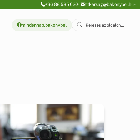
+36 88 585 020
titkarsag@bakonybel.hu
mindennap.bakonybel