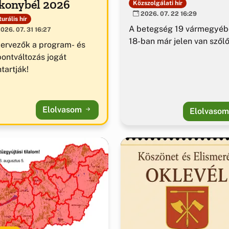
konybél 2026
Közszolgálati hír
2026. 07. 22 16:29
urális hír
A betegség 19 vármegyéb
026. 07. 31 16:27
18-ban már jelen van szől
zervezők a program- és
pontváltozás jogát
tartják!
Elolvasom
Elolvaso