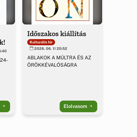
Időszakos kiállítás
k!
Kulturális hír
2026. 06. 11 20:52
6:40
ABLAKOK A MÚLTRA ÉS AZ
 24-
ÖRÖKKÉVALÓSÁGRA
m
Elolvasom