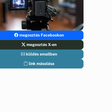
megosztás Facebookon
megosztás X-en
küldés emailben
link másolása