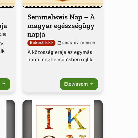
Semmelweis Nap – A
pja
magyar egészségügy
napja
0:16
ás
Kulturális hír
2026. 07. 01 10:09
ik
A közösség ereje az egymás
iránti megbecsülésben rejlik
m
Elolvasom