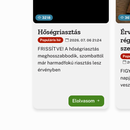
3218
36
Hőségriasztás
Érv
rég
Populáris hír
2026. 07. 06 21:24
sz
FRISSÍTVE! A hőségriasztás
ig
meghosszabbodik, szombattól
Popu
már harmadfokú riasztás lesz
20
érvényben
FIGY
napj
vesz
Elolvasom