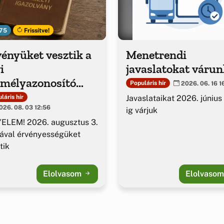
75
Frissítve!
ényüket vesztik a
Menetrendi
i
javaslatokat várun
emélyazonosító
Populáris hír
2026. 06. 16 1
azolványok
Javaslataikat 2026. június
láris hír
26. 08. 03 12:56
ig várjuk
ELEM! 2026. augusztus 3.
ával érvényességüket
tik
Elolvasom
Elolvaso