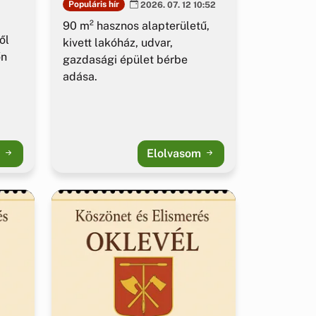
Populáris hír
2026. 07. 12 10:52
90 m² hasznos alapterületű,
ől
kivett lakóház, udvar,
őn
gazdasági épület bérbe
adása.
m
Elolvasom