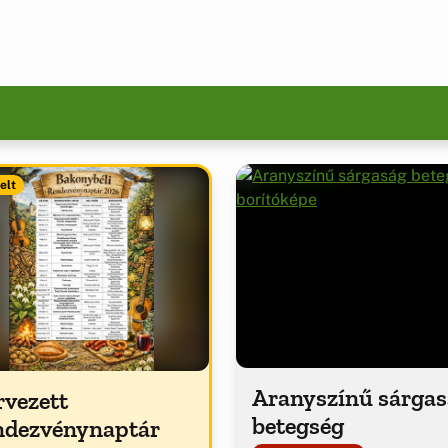
elt
Aranyszínű sárga
rvezett
betegség
ndezvénynaptár