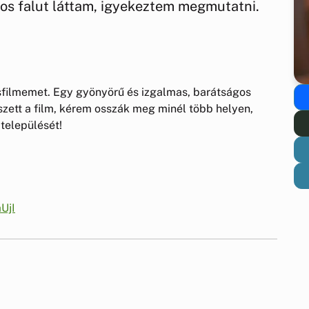
os falut láttam, igyekeztem megmutatni.
isfilmemet. Egy gyönyörű és izgalmas, barátságos
szett a film, kérem osszák meg minél több helyen,
települését!
UjI