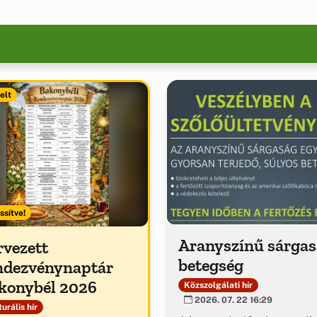
elt
ssítve!
Aranyszínű sárga
rvezett
betegség
ndezvénynaptár
konybél 2026
Közszolgálati hír
2026. 07. 22 16:29
urális hír