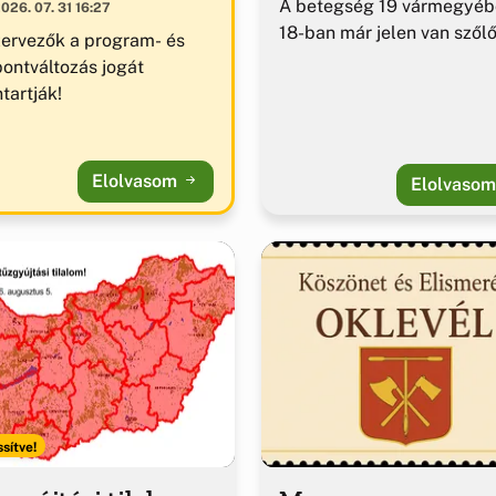
A betegség 19 vármegyéb
026. 07. 31 16:27
18-ban már jelen van szől
zervezők a program- és
pontváltozás jogát
tartják!
Elolvasom
Elolvaso
ssítve!