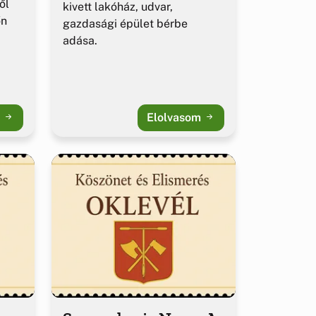
ől
kivett lakóház, udvar,
őn
gazdasági épület bérbe
adása.
m
Elolvasom