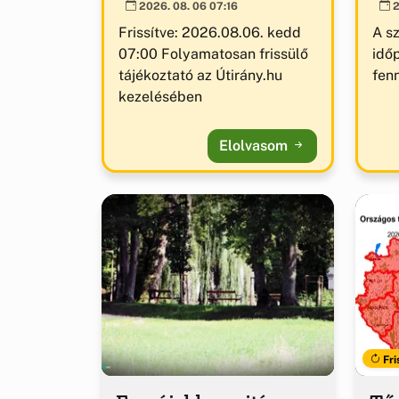
2026. 08. 06 07:16
2
Frissítve: 2026.08.06. kedd
A s
07:00 Folyamatosan frissülő
idő
tájékoztató az Útirány.hu
fenn
kezelésében
Elolvasom
Fri