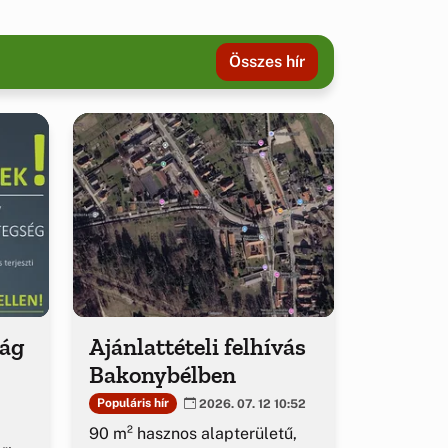
Összes hír
ság
Ajánlattételi felhívás
Bakonybélben
Populáris hír
2026. 07. 12 10:52
90 m² hasznos alapterületű,