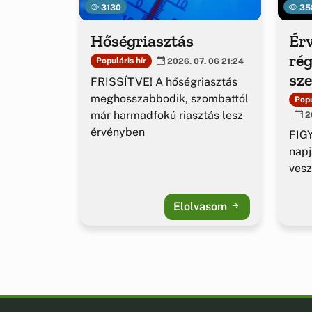
3130
35
Hőségriasztás
Érv
rég
Populáris hír
2026. 07. 06 21:24
sz
FRISSÍTVE! A hőségriasztás
ig
meghosszabbodik, szombattól
Popu
már harmadfokú riasztás lesz
20
érvényben
FIGY
napj
vesz
Elolvasom