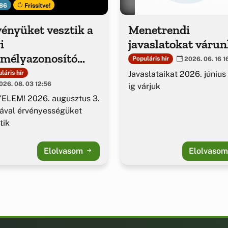
86
Frissítve!
ényüket vesztik a
Menetrendi
i
javaslatokat várun
emélyazonosító
Populáris hír
2026. 06. 16 1
azolványok
Javaslataikat 2026. június
láris hír
26. 08. 03 12:56
ig várjuk
ELEM! 2026. augusztus 3.
ával érvényességüket
tik
Elolvasom
Elolvaso