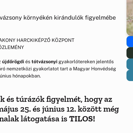
vázsony környékén kirándulók figyelmébe
AKONY HARCKIKÉPZŐ KÖZPONT
ÖZLEMÉNY
z
újdőrögdi
és
tótvázsonyi
gyakorlótereken jelentős
áró nemzetközi gyakorlatot tart a Magyar Honvédség
június hónapokban.
k és túrázók figyelmét, hogy az
május 25. és június 12. között még
onalak látogatása is
TILOS!