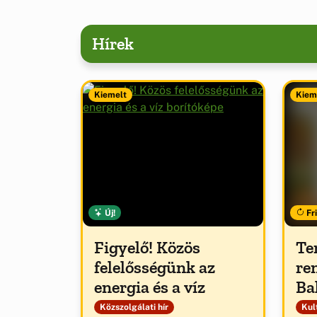
Hírek
Kiemelt
Kiem
Új!
Fri
Figyelő! Közös
Te
felelősségünk az
re
energia és a víz
Ba
Közszolgálati hír
Kult