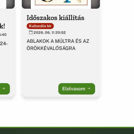
Időszakos kiállítás
k!
Kulturális hír
2026. 06. 11 20:52
6:40
ABLAKOK A MÚLTRA ÉS AZ
 24-
ÖRÖKKÉVALÓSÁGRA
m
Elolvasom