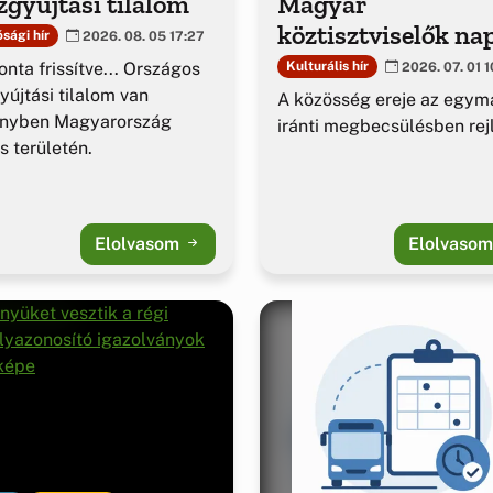
gyújtási tilalom
Magyar
köztisztviselők na
sági hír
2026. 08. 05 17:27
nta frissítve... Országos
Kulturális hír
2026. 07. 01 1
yújtási tilalom van
A közösség ereje az egym
ényben Magyarország
iránti megbecsülésben rejl
es területén.
Elolvasom
Elolvaso