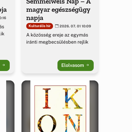
Semmelweis Nap – A
pja
magyar egészségügy
napja
0:16
ás
Kulturális hír
2026. 07. 01 10:09
ik
A közösség ereje az egymás
iránti megbecsülésben rejlik
m
Elolvasom