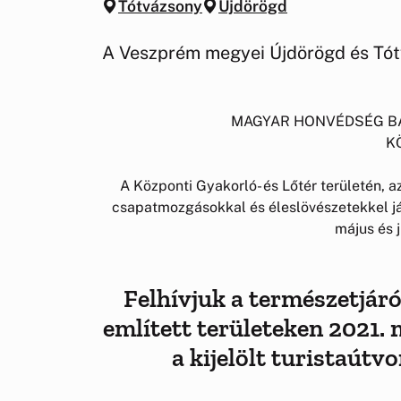
Tótvázsony
Újdörögd
A Veszprém megyei Újdörögd és Tót
MAGYAR HONVÉDSÉG B
K
A Központi Gyakorló- és Lőtér területén, a
csapatmozgásokkal és éleslövészetekkel j
május és 
Felhívjuk a természetjáró
említett területeken 2021. 
a kijelölt turistaútv