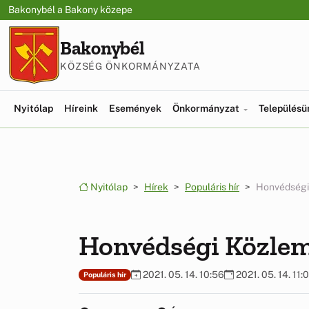
Ugrás a menüre
Ugrás a tartalomra
Bakonybél a Bakony közepe
Bakonybél
KÖZSÉG ÖNKORMÁNYZATA
Nyitólap
Híreink
Események
Önkormányzat
Település
Nyitólap
Hírek
Populáris hír
Honvédségi
Honvédségi Közle
2021. 05. 14. 10:56
2021. 05. 14. 11:
Populáris hír