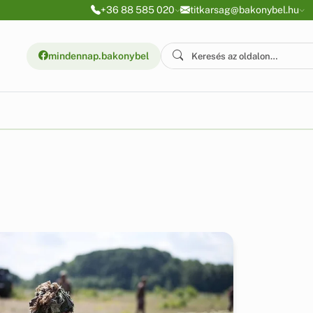
+36 88 585 020
titkarsag@bakonybel.hu
mindennap.bakonybel