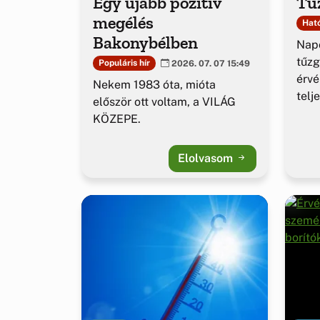
Egy újabb pozitív
Tűz
megélés
Ható
Bakonybélben
Napo
tűzg
Populáris hír
2026. 07. 07 15:49
érv
Nekem 1983 óta, mióta
telj
először ott voltam, a VILÁG
KÖZEPE.
Elolvasom