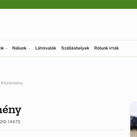
ünk
Nálunk
Látnivalók
Szálláshelyek
Rólunk írták
 Közlemény
mény
02
14473