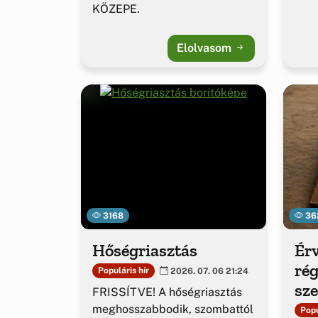
KÖZEPE.
Elolvasom
3168
36
Hőségriasztás
Érv
rég
Populáris hír
2026. 07. 06 21:24
sz
FRISSÍTVE! A hőségriasztás
ig
meghosszabbodik, szombattól
Popu