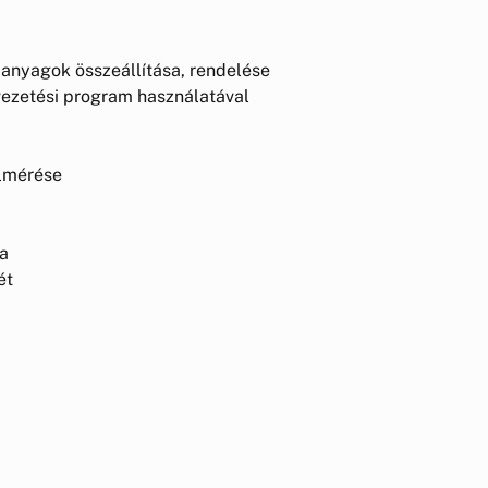
panyagok összeállítása, rendelése
vezetési program használatával
elmérése
sa
sét