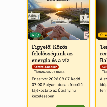
Új!
Fri
Figyelő! Közös
Te
felelősségünk az
re
energia és a víz
Ba
Közszolgálati hír
Kult
2026. 08. 07 06:55
2
Frissítve: 2026.08.07. kedd
A s
07:00 Folyamatosan frissülő
idő
tájékoztató az Útirány.hu
fenn
kezelésében