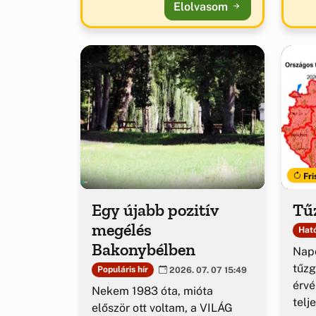
Elolvasom
Fri
Egy újabb pozitív
Tűz
megélés
Ható
Bakonybélben
Napo
tűzg
Populáris hír
2026. 07. 07 15:49
érv
Nekem 1983 óta, mióta
telj
először ott voltam, a VILÁG