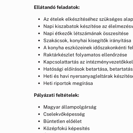
Ellátandó feladatok:
Az ételek elkészítéséhez szükséges ala
Napi kiszabatok készítése az élelmezés
Napi étkezők létszámának összesítése
Szakácsok, konyhai kisegítők irányítása
A konyha eszközeinek időszakonkénti f
Raktárkészlet folyamatos ellenőrzése
Kapcsolattartás az intézményvezetőkkel
Hatósági előírások betartása, betartatá
Heti és havi nyersanyagleltárak készíté
Heti riportok megírása
Pályázati feltételek:
Magyar állampolgárság
Cselekvőképesség
Büntetlen előélet
Középfokú képesítés