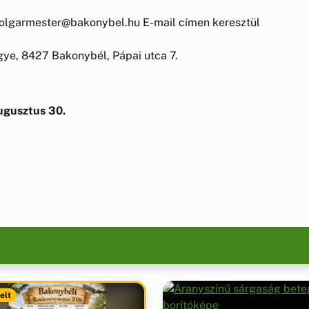
 polgarmester@bakonybel.hu E-mail címen keresztül
ye, 8427 Bakonybél, Pápai utca 7.
augusztus 30.
elt