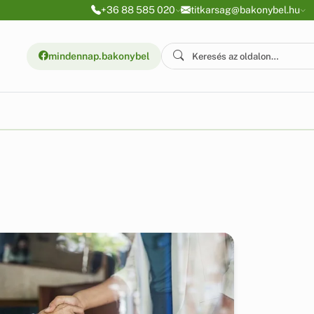
+36 88 585 020
titkarsag@bakonybel.hu
mindennap.bakonybel