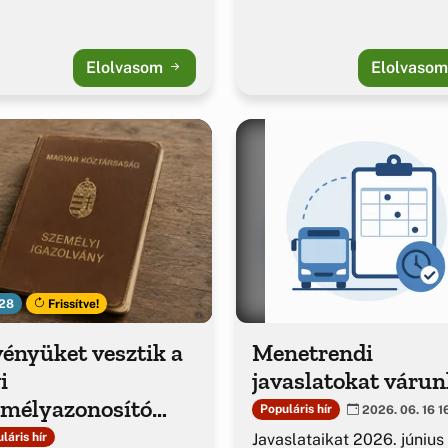
Elolvasom
Elolvaso
28
Frissítve!
ényüket vesztik a
Menetrendi
i
javaslatokat várun
emélyazonosító
Populáris hír
2026. 06. 16 1
azolványok
Javaslataikat 2026. június
láris hír