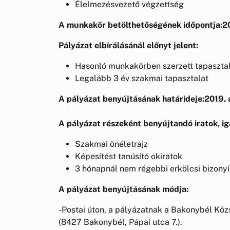
Élelmezésvezető végzettség
A munkakör betölthetőségének időpontja:20
Pályázat elbírálásánál előnyt jelent:
Hasonló munkakörben szerzett tapasztal
Legalább 3 év szakmai tapasztalat
A pályázat benyújtásának határideje:2019.
A pályázat részeként benyújtandó iratok, ig
Szakmai önéletrajz
Képesítést tanúsító okiratok
3 hónapnál nem régebbi erkölcsi bizony
A pályázat benyújtásának módja:
-Postai úton, a pályázatnak a Bakonybél K
(8427 Bakonybél, Pápai utca 7.).