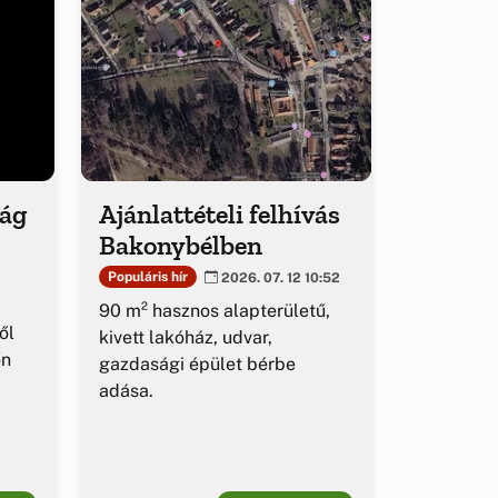
ság
Ajánlattételi felhívás
Bakonybélben
Populáris hír
2026. 07. 12 10:52
90 m² hasznos alapterületű,
ől
kivett lakóház, udvar,
őn
gazdasági épület bérbe
adása.