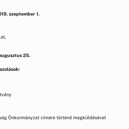
19. szeptember 1.
at,
 augusztus 25.
azolások:
ítvány
özség Önkormányzat címére történő megküldésével