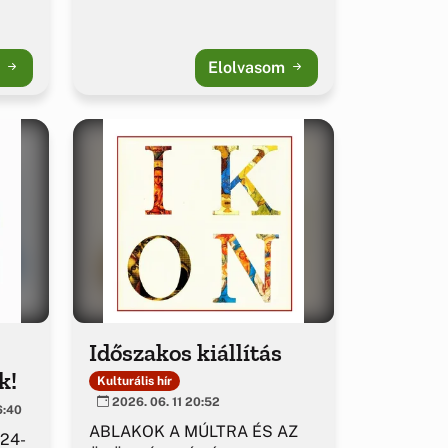
m
Elolvasom
Időszakos kiállítás
k!
Kulturális hír
2026. 06. 11 20:52
6:40
ABLAKOK A MÚLTRA ÉS AZ
 24-