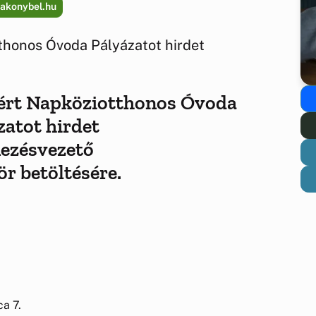
akonybel.hu
thonos Óvoda Pályázatot hirdet
lért Napköziotthonos Óvoda
zatot hirdet
mezésvezető
r betöltésére.
a 7.