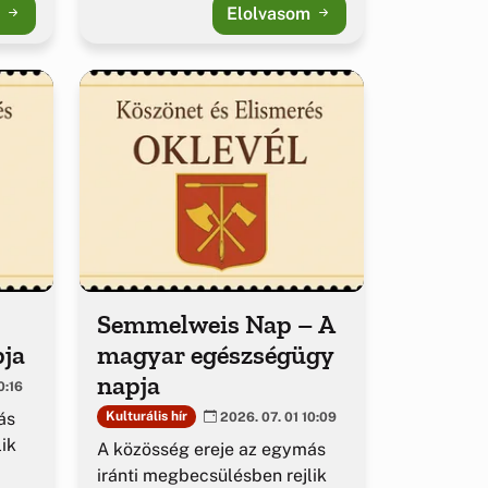
m
Elolvasom
Semmelweis Nap – A
pja
magyar egészségügy
napja
0:16
ás
Kulturális hír
2026. 07. 01 10:09
ik
A közösség ereje az egymás
iránti megbecsülésben rejlik