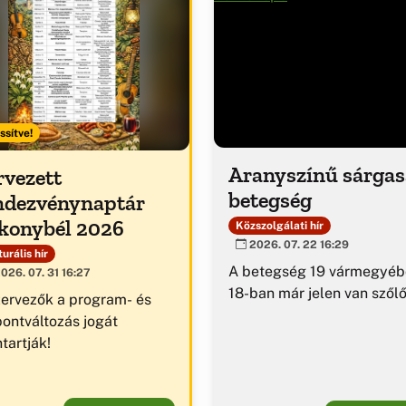
ssítve!
Aranyszínű sárga
rvezett
betegség
ndezvénynaptár
konybél 2026
Közszolgálati hír
2026. 07. 22 16:29
urális hír
A betegség 19 vármegyéb
026. 07. 31 16:27
18-ban már jelen van szől
zervezők a program- és
pontváltozás jogát
tartják!