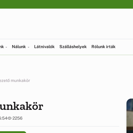
ünk
Nálunk
Látnivalók
Szálláshelyek
Rólunk írták
ezető munkakör
munkakör
6:54
2256