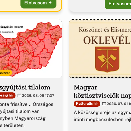
Elolvasom
Elolvaso
ssítve!
gyújtási tilalom
Magyar
köztisztviselők na
sági hír
2026. 08. 05 17:27
nta frissítve... Országos
Kulturális hír
2026. 07. 01 1
yújtási tilalom van
A közösség ereje az egym
ényben Magyarország
iránti megbecsülésben rejl
es területén.