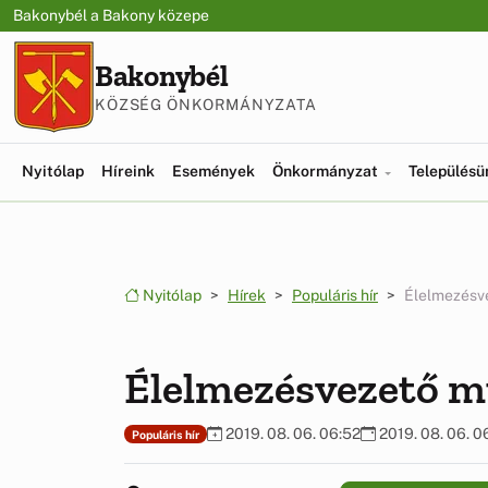
Ugrás a menüre
Ugrás a tartalomra
Bakonybél a Bakony közepe
Bakonybél
KÖZSÉG ÖNKORMÁNYZATA
Nyitólap
Híreink
Események
Önkormányzat
Település
Nyitólap
Hírek
Populáris hír
Élelmezésv
Élelmezésvezető 
2019. 08. 06. 06:52
2019. 08. 06. 0
Populáris hír