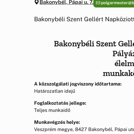
Bakonybél, Pápai u. 7.
polgarmester@b
Bakonybéli Szent Gellért Napköziot
Bakonybéli Szent Gel
Pályá
élel
munkakö
A közszolgálati jogviszony időtartama:
Határozatlan idejű
Foglalkoztatás jellege:
Teljes munkaidő
Munkavégzés helye:
Veszprém megye, 8427 Bakonybél, Pápai utc