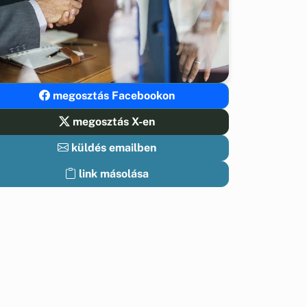
megosztás Facebookon
megosztás X-en
küldés emailben
link másolása