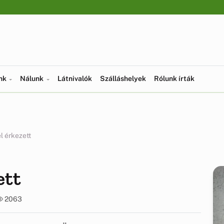
ünk
Nálunk
Látnivalók
Szálláshelyek
Rólunk írták
l érkezett
ett
2063