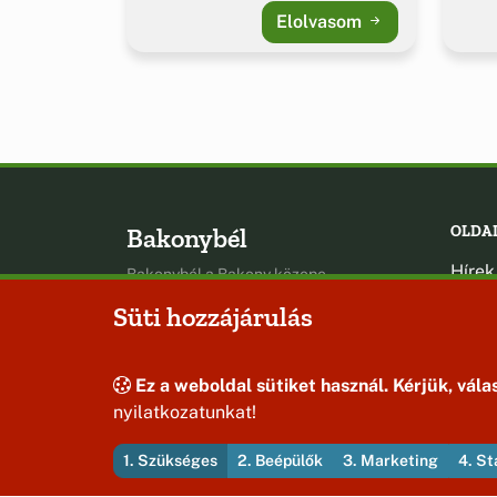
Elolvasom
Bakonybél
OLDA
Hírek
Bakonybél a Bakony közepe
Esem
Süti hozzájárulás
Hely
Oldal
Ez a weboldal sütiket használ. Kérjük, válas
nyilatkozatunkat!
1. Szükséges
2. Beépülők
3. Marketing
4. St