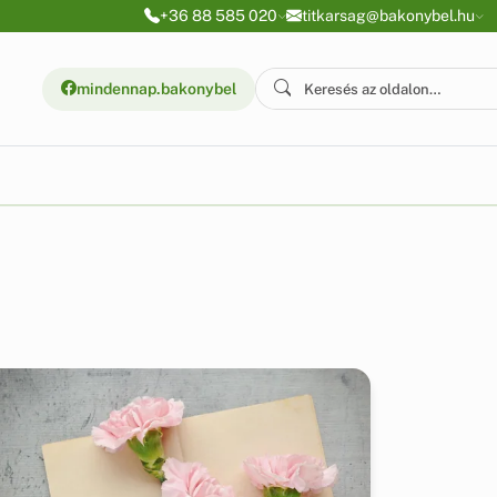
+36 88 585 020
titkarsag@bakonybel.hu
mindennap.bakonybel