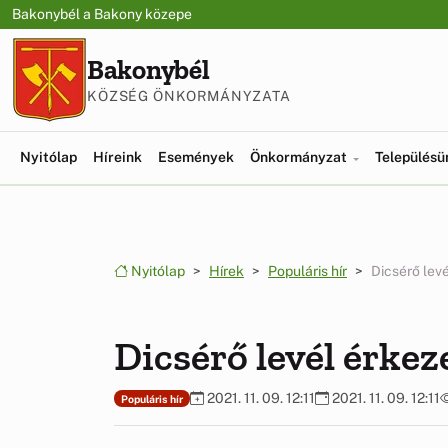
Ugrás a menüre
Ugrás a tartalomra
Bakonybél a Bakony közepe
Bakonybél
KÖZSÉG ÖNKORMÁNYZATA
Nyitólap
Híreink
Események
Önkormányzat
Település
Nyitólap
Hírek
Populáris hír
Dicsérő levé
Dicsérő levél érkez
2021. 11. 09. 12:11
2021. 11. 09. 12:11
Populáris hír