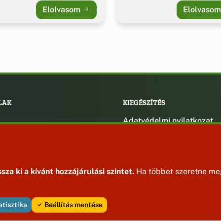
Elolvasom
Elolvaso
LAK
KIEGÉSZÍTÉS
Adatvédelmi nyilatkozat
ények
Impresszum
ek
ak
sza ki a kívánt hozzájárulási szintet.
Ha többet szeretne meg
atisztika
Beállítás mentése