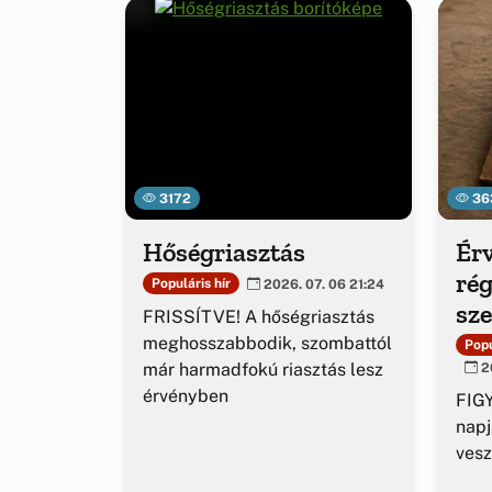
3172
36
Hőségriasztás
Érv
rég
Populáris hír
2026. 07. 06 21:24
sz
FRISSÍTVE! A hőségriasztás
ig
meghosszabbodik, szombattól
Popu
már harmadfokú riasztás lesz
20
érvényben
FIGY
napj
vesz