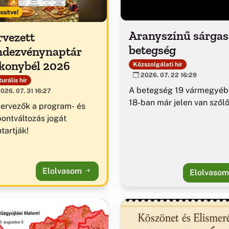
ssítve!
Aranyszínű sárga
rvezett
betegség
ndezvénynaptár
konybél 2026
Közszolgálati hír
2026. 07. 22 16:29
urális hír
A betegség 19 vármegyéb
026. 07. 31 16:27
18-ban már jelen van szől
zervezők a program- és
pontváltozás jogát
tartják!
Elolvasom
Elolvaso