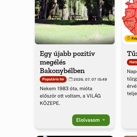
Fri
Egy újabb pozitív
Tűz
megélés
Ható
Bakonybélben
Napo
tűzg
Populáris hír
2026. 07. 07 15:49
érv
Nekem 1983 óta, mióta
telj
először ott voltam, a VILÁG
KÖZEPE.
Elolvasom