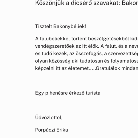
Köszönjük a dicsérő szavakat: Bak
Tisztelt Bakonybéliek!
A falubeliekkel történt beszélgetésekből kid
vendégszeretőek az itt élők. A falut, és a ne
és tudó kezek, az összefogás, a szervezettség,
olyan közösség aki tudatosan és folyamatosa
képzelni itt az életemet.....Gratulálok minda
Egy pihenésre érkező turista
Üdvözlettel,
Porpáczi Erika