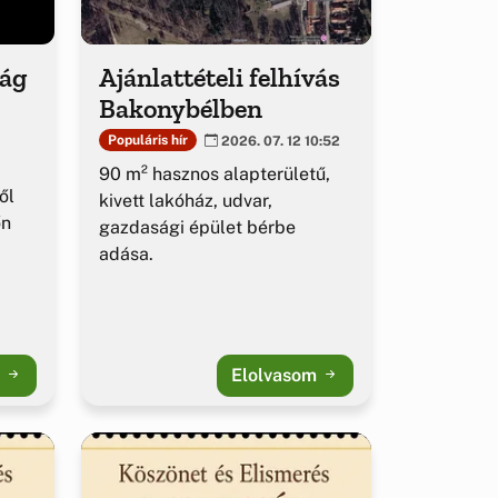
ság
Ajánlattételi felhívás
Bakonybélben
Populáris hír
2026. 07. 12 10:52
90 m² hasznos alapterületű,
ől
kivett lakóház, udvar,
őn
gazdasági épület bérbe
adása.
m
Elolvasom