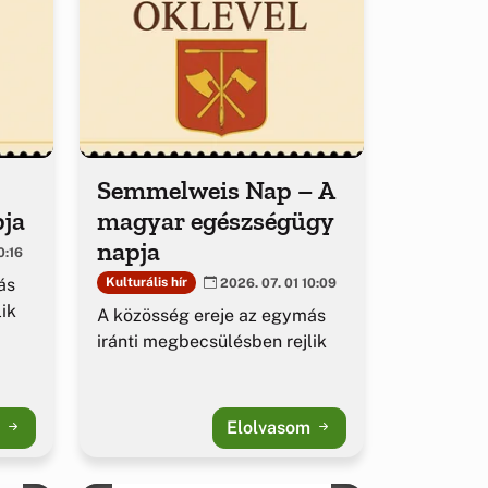
Semmelweis Nap – A
pja
magyar egészségügy
napja
0:16
ás
Kulturális hír
2026. 07. 01 10:09
ik
A közösség ereje az egymás
iránti megbecsülésben rejlik
m
Elolvasom