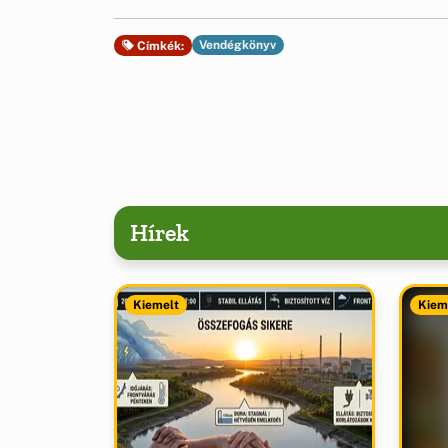
Vendégkönyv
Címkék:
Hírek
Kiemelt
Kiem