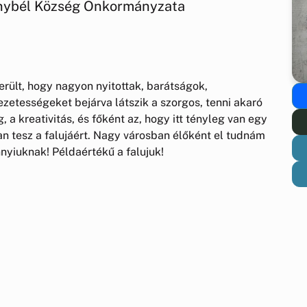
onybél Község Önkormányzata
erült, hogy nagyon nyitottak, barátságok,
vezetességeket bejárva látszik a szorgos, tenni akaró
 a kreativitás, és főként az, hogy itt tényleg van egy
n tesz a falujáért. Nagy városban élőként el tudnám
nnyiuknak! Példaértékű a falujuk!