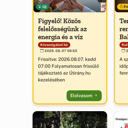
Új!
Fri
Figyelő! Közös
Te
felelősségünk az
re
energia és a víz
Ba
Közszolgálati hír
Kult
2026. 08. 07 06:55
2
Frissítve: 2026.08.07. kedd
A s
07:00 Folyamatosan frissülő
idő
tájékoztató az Útirány.hu
fenn
kezelésében
Elolvasom