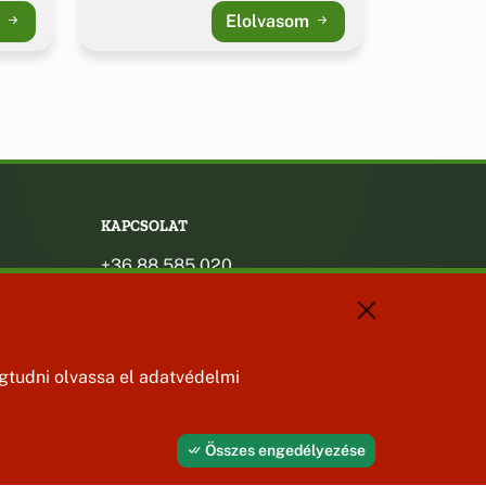
m
Elolvasom
KAPCSOLAT
+36 88 585 020
+36 30 442 8024
titkarsag@bakonybel.hu
jegyzo@bakonybel.hu
polgarmester@bakonybel.hu
tudni olvassa el adatvédelmi
8427 Bakonybél, Pápai u. 7.
Összes engedélyezése