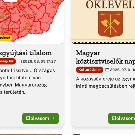
ssítve!
gyújtási tilalom
Magyar
köztisztviselők na
sági hír
2026. 08. 05 17:27
nta frissítve... Országos
Kulturális hír
2026. 07. 01 1
yújtási tilalom van
A közösség ereje az egym
ényben Magyarország
iránti megbecsülésben rejl
es területén.
Elolvasom
Elolvaso