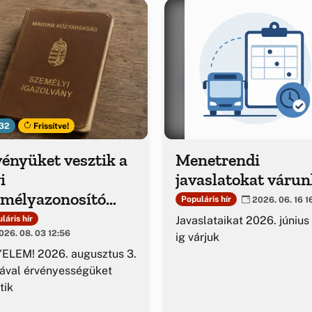
32
Frissítve!
ényüket vesztik a
Menetrendi
i
javaslatokat várun
emélyazonosító
Populáris hír
2026. 06. 16 1
azolványok
Javaslataikat 2026. június
láris hír
26. 08. 03 12:56
ig várjuk
ELEM! 2026. augusztus 3.
ával érvényességüket
tik