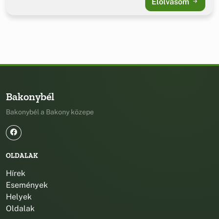
Elolvasom
Bakonybél
Bakonybél a Bakony közepe
OLDALAK
Hírek
Események
Helyek
Oldalak