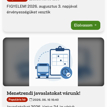
FIGYELEM! 2026. augusztus 3. napjával
érvényességüket vesztik
Elolvasom
Menetrendi javaslatokat várunk!
Populáris hír
2026. 06. 16 16:40
Javaslataikat 2026. június 24-ig várjuk