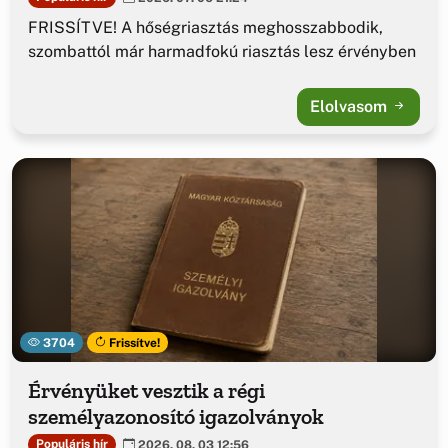
FRISSÍTVE! A hőségriasztás meghosszabbodik,
szombattól már harmadfokú riasztás lesz érvényben
Elolvasom
3704
Frissítve!
Érvényüket vesztik a régi
személyazonosító igazolványok
Populáris hír
2026. 08. 03 12:56