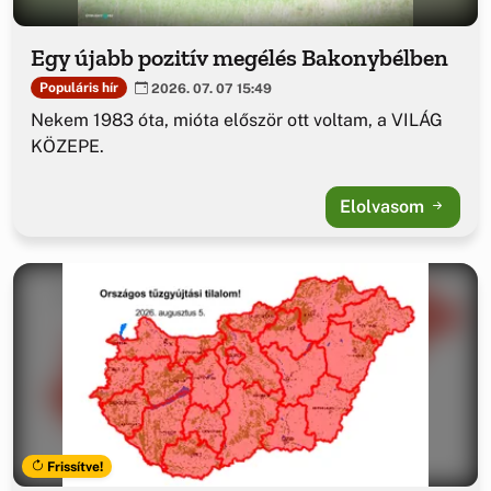
Egy újabb pozitív megélés Bakonybélben
Populáris hír
2026. 07. 07 15:49
Nekem 1983 óta, mióta először ott voltam, a VILÁG
KÖZEPE.
Elolvasom
Frissítve!