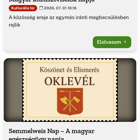
Kulturális hír
2026. 07. 01 10:16
A közösség ereje az egymás iránti megbecsülésben
rejlik
Elolvasom
Semmelweis Nap – A magyar
egészségügy napja