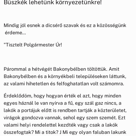
Büszkék lehetünk környezetünkre!
Mindig jól esnek a dicsérő szavak és ez a közösségünk
érdeme…
"Tisztelt Polgármester Úr!
Párommal a hétvégét Bakonybélben töltöttük. Amit
Bakonybélben és a környékbeli településeken láttunk,
az valami hihetetlen és felfoghatatlan volt számomra.
Érdeklődöm, hogy hogyan érték el azt, hogy minden
egyes háznál le van nyírva a fű, egy szál gaz nincs, a
lakók a portájuk előtt is rendben tartják a közterületet,
virágok gondozva vannak, sehol egy szem szemét. Ezt
valami helyi rendelettel kezdték vagy csak a lakók
összefogtak? Mi a titok? J Mi egy olyan faluban lakunk