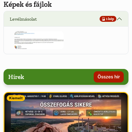
Képek és fájlok
Levélmásolat
1 kép
Hírek
Összes hír
Kiemelt