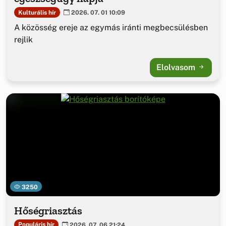
Kulturális hír
2026. 07. 01 10:09
A közösség ereje az egymás iránti megbecsülésben
rejlik
Elolvasom
3250
Hőségriasztás
Populáris hír
2026. 07. 06 21:24