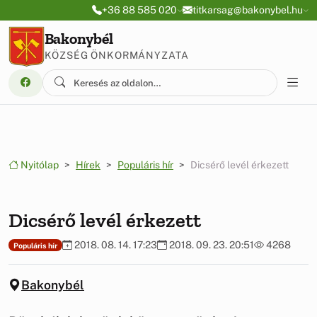
Ugrás a menüre
Ugrás a tartalomra
+36 88 585 020
titkarsag@bakonybel.hu
Bakonybél
KÖZSÉG ÖNKORMÁNYZATA
Nyitólap
Hírek
Populáris hír
Dicsérő levél érkezett
Dicsérő levél érkezett
2018. 08. 14. 17:23
2018. 09. 23. 20:51
4268
Populáris hír
Bakonybél