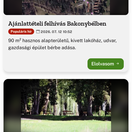
Ajánlattételi felhívás Bakonybélben
Populáris hír
2026. 07. 12 10:52
90 m² hasznos alapterületű, kivett lakóház, udvar,
gazdasági épület bérbe adása.
Elolvasom