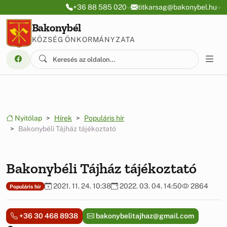
Ugrás a menüre
Ugrás a tartalomra
+36 88 585 020
titkarsag@bakonybel.hu
Bakonybél
KÖZSÉG ÖNKORMÁNYZATA
Nyitólap
Hírek
Populáris hír
Bakonybéli Tájház tájékoztató
Bakonybéli Tájház tájékoztató
2021. 11. 24. 10:38
2022. 03. 04. 14:50
2864
Populáris hír
+36 30 468 8938
bakonybelitajhaz@gmail.com