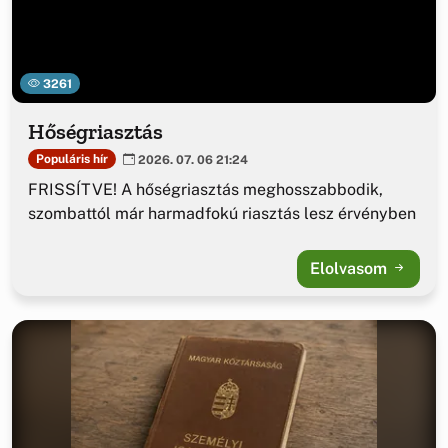
3261
Hőségriasztás
Populáris hír
2026. 07. 06 21:24
FRISSÍTVE! A hőségriasztás meghosszabbodik,
szombattól már harmadfokú riasztás lesz érvényben
Elolvasom