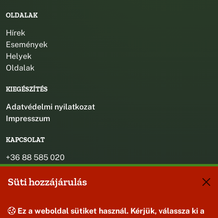
OLDALAK
Hírek
Események
Helyek
Oldalak
KIEGÉSZÍTÉS
Adatvédelmi nyilatkozat
Impresszum
KAPCSOLAT
+36 88 585 020
+36 30 442 8024
Süti hozzájárulás
titkarsag@bakonybel.hu
jegyzo@bakonybel.hu
polgarmester@bakonybel.hu
Ez a weboldal sütiket használ. Kérjük, válassza ki a
8427 Bakonybél, Pápai u. 7.