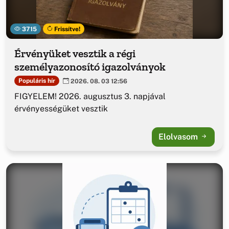
3715
Frissítve!
Érvényüket vesztik a régi
személyazonosító igazolványok
Populáris hír
2026. 08. 03 12:56
FIGYELEM! 2026. augusztus 3. napjával
érvényességüket vesztik
Elolvasom