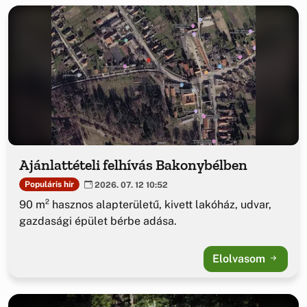
Ajánlattételi felhívás Bakonybélben
Populáris hír
2026. 07. 12 10:52
90 m² hasznos alapterületű, kivett lakóház, udvar,
gazdasági épület bérbe adása.
Elolvasom