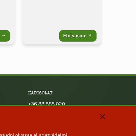
m
Elolvasom
KAPCSOLAT
+36 88 585 020
+36 30 442 8024
titkarsag@bakonybel.hu
jegyzo@bakonybel.hu
polgarmester@bakonybel.hu
tudni olvassa el adatvédelmi