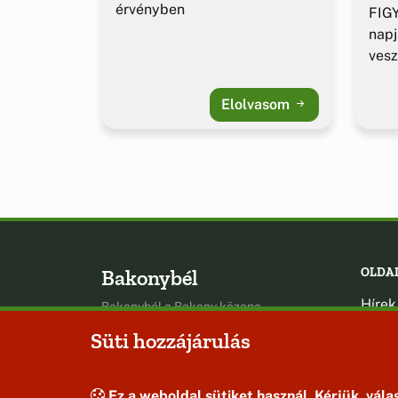
érvényben
FIGY
napj
vesz
Elolvasom
Bakonybél
OLDA
Hírek
Bakonybél a Bakony közepe
Esem
Süti hozzájárulás
Hely
Oldal
Ez a weboldal sütiket használ. Kérjük, válas