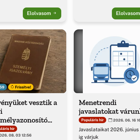
Elolvasom
Elolvaso
59
Frissítve!
ényüket vesztik a
Menetrendi
i
javaslatokat várun
emélyazonosító
Populáris hír
2026. 06. 16 1
azolványok
Javaslataikat 2026. június
láris hír
26. 08. 03 12:56
ig várjuk