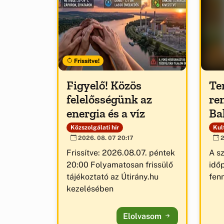
Frissítve!
Figyelő! Közös
Te
felelősségünk az
re
energia és a víz
Ba
Közszolgálati hír
Kult
2026. 08. 07 20:17
2
Frissítve: 2026.08.07. péntek
A s
20:00 Folyamatosan frissülő
idő
tájékoztató az Útirány.hu
fenn
kezelésében
Elolvasom