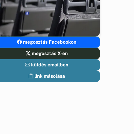
megosztás Facebookon
megosztás X-en
küldés emailben
link másolása