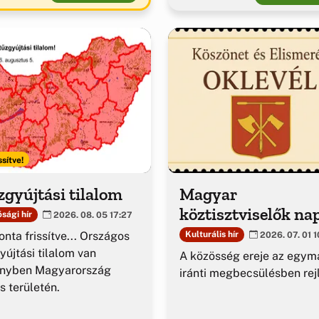
ssítve!
gyújtási tilalom
Magyar
köztisztviselők na
sági hír
2026. 08. 05 17:27
nta frissítve... Országos
Kulturális hír
2026. 07. 01 1
yújtási tilalom van
A közösség ereje az egym
ényben Magyarország
iránti megbecsülésben rejl
es területén.