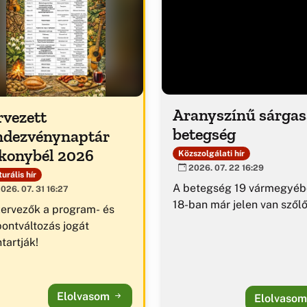
Aranyszínű sárga
rvezett
betegség
ndezvénynaptár
konybél 2026
Közszolgálati hír
2026. 07. 22 16:29
urális hír
A betegség 19 vármegyéb
026. 07. 31 16:27
18-ban már jelen van szől
zervezők a program- és
pontváltozás jogát
tartják!
Elolvasom
Elolvaso