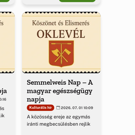
Semmelweis Nap – A
pja
magyar egészségügy
napja
0:16
ás
Kulturális hír
2026. 07. 01 10:09
ik
A közösség ereje az egymás
iránti megbecsülésben rejlik