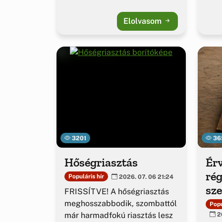
Elolvasom
3201
36
Hőségriasztás
Érv
rég
Populáris hír
2026. 07. 06 21:24
sz
FRISSÍTVE! A hőségriasztás
ig
meghosszabbodik, szombattól
Popu
már harmadfokú riasztás lesz
20