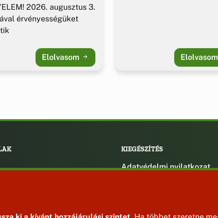
ELEM! 2026. augusztus 3.
ával érvényességüket
tik
Elolvasom
Elolvaso
LAK
KIEGÉSZÍTÉS
Adatvédelmi nyilatkozat
ények
Impresszum
ek
ak
sza ki a kívánt hozzájárulási szintet.
Ha többet szeretne meg