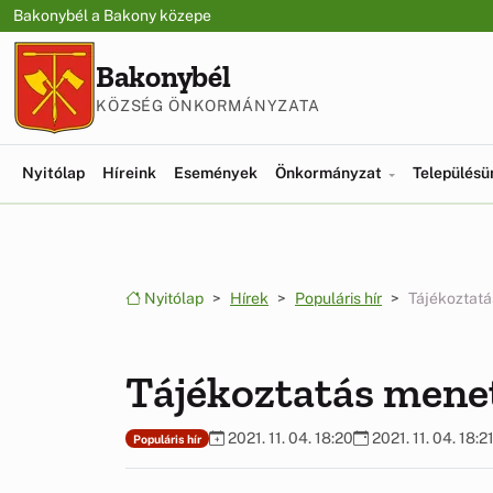
Ugrás a menüre
Ugrás a tartalomra
Bakonybél a Bakony közepe
Bakonybél
KÖZSÉG ÖNKORMÁNYZATA
Nyitólap
Híreink
Események
Önkormányzat
Település
Nyitólap
Hírek
Populáris hír
Tájékoztatá
Tájékoztatás mene
2021. 11. 04. 18:20
2021. 11. 04. 18:2
Populáris hír