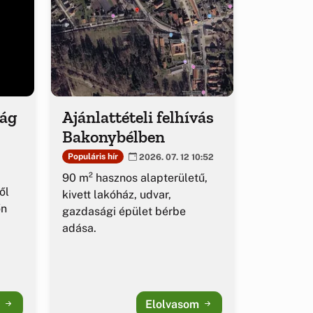
ság
Ajánlattételi felhívás
Bakonybélben
Populáris hír
2026. 07. 12 10:52
90 m² hasznos alapterületű,
ől
kivett lakóház, udvar,
őn
gazdasági épület bérbe
adása.
m
Elolvasom