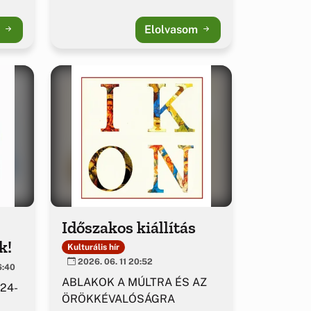
m
Elolvasom
Időszakos kiállítás
k!
Kulturális hír
2026. 06. 11 20:52
6:40
ABLAKOK A MÚLTRA ÉS AZ
 24-
ÖRÖKKÉVALÓSÁGRA