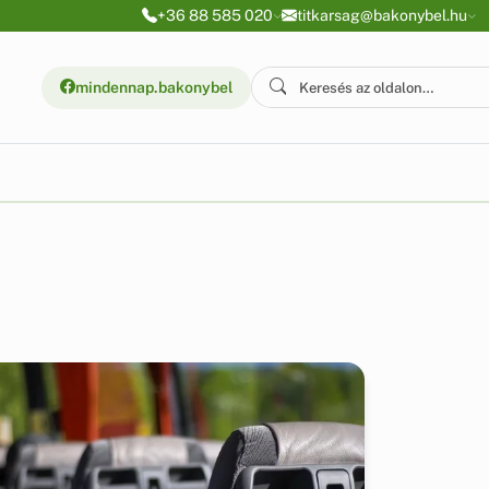
+36 88 585 020
titkarsag@bakonybel.hu
mindennap.bakonybel