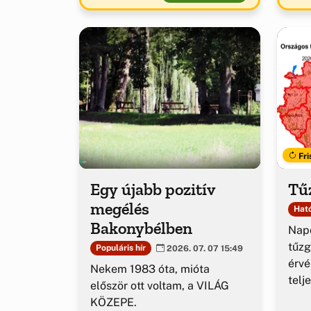
Fri
Egy újabb pozitív
Tűz
megélés
Ható
Bakonybélben
Napo
tűzg
Populáris hír
2026. 07. 07 15:49
érv
Nekem 1983 óta, mióta
telj
először ott voltam, a VILÁG
KÖZEPE.