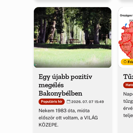
Fri
Egy újabb pozitív
Tűz
megélés
Ható
Bakonybélben
Napo
tűzg
Populáris hír
2026. 07. 07 15:49
érv
Nekem 1983 óta, mióta
telj
először ott voltam, a VILÁG
KÖZEPE.