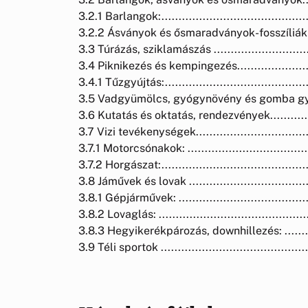
3.2.1 Barlangok:..............................................
3.2.2 Ásványok és ősmaradványok-fosszíliák (ÁF):....
3.3 Túrázás, sziklamászás .................................
3.4 Piknikezés és kempingezés............................
3.4.1 Tűzgyújtás:.............................................
3.5 Vadgyümölcs, gyógynövény és gomba gyűjtése ....
3.6 Kutatás és oktatás, rendezvények....................
3.7 Vizi tevékenységek......................................
3.7.1 Motorcsónakok: .......................................
3.7.2 Horgászat:..............................................
3.8 Jáművek és lovak .......................................
3.8.1 Gépjárművek: ..........................................
3.8.2 Lovaglás: ..............................................
3.8.3 Hegyikerékpározás, downhillezés: ................
3.9 Téli sportok .............................................