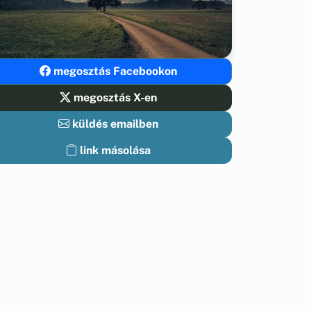
megosztás Facebookon
megosztás X-en
küldés emailben
link másolása