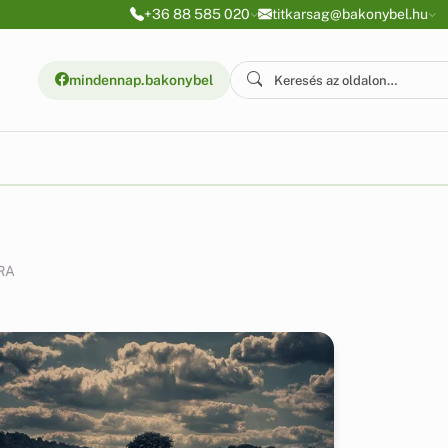
+36 88 585 020
titkarsag@bakonybel.hu
mindennap.bakonybel
RA