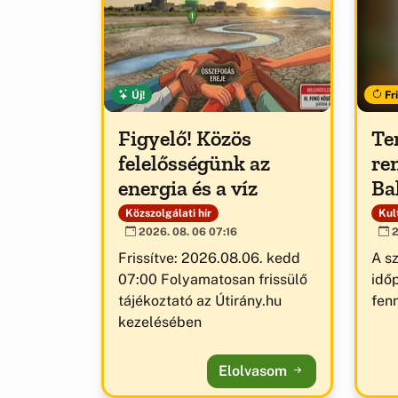
Új!
Fri
Figyelő! Közös
Te
felelősségünk az
re
energia és a víz
Ba
Közszolgálati hír
Kult
2026. 08. 06 07:16
2
Frissítve: 2026.08.06. kedd
A s
07:00 Folyamatosan frissülő
idő
tájékoztató az Útirány.hu
fenn
kezelésében
Elolvasom