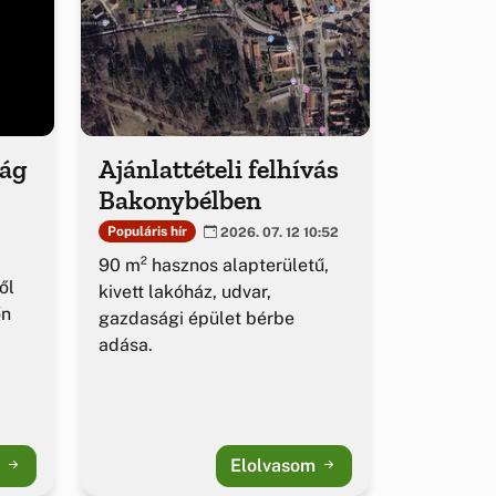
ság
Ajánlattételi felhívás
Bakonybélben
Populáris hír
2026. 07. 12 10:52
90 m² hasznos alapterületű,
ől
kivett lakóház, udvar,
őn
gazdasági épület bérbe
adása.
m
Elolvasom