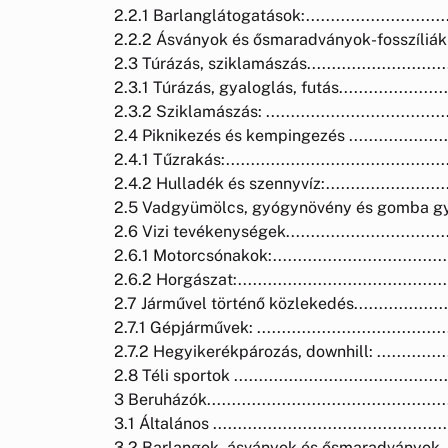
2.2.1 Barlanglátogatások:..................................
2.2.2 Ásványok és ősmaradványok-fosszíliák (ÁF): ....
2.3 Túrázás, sziklamászás..................................
2.3.1 Túrázás, gyaloglás, futás............................
2.3.2 Sziklamászás: .........................................
2.4 Piknikezés és kempingezés ............................
2.4.1 Tűzrakás:...............................................
2.4.2 Hulladék és szennyvíz:...............................
2.5 Vadgyümölcs, gyógynövény és gomba gyűjtése ....
2.6 Vizi tevékenységek......................................
2.6.1 Motorcsónakok:........................................
2.6.2 Horgászat:.............................................
2.7 Járművel történő közlekedés..........................
2.7.1 Gépjárművek: ..........................................
2.7.2 Hegyikerékpározás, downhill: ......................
2.8 Téli sportok .............................................
3 Beruházók...................................................
3.1 Általános .................................................
3.2 Barlangok, ásványok és ősmaradványok.............