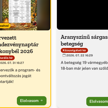
ssítve!
Aranyszínű sárga
rvezett
betegség
ndezvénynaptár
konybél 2026
Közszolgálati hír
2026. 07. 22 16:29
urális hír
A betegség 19 vármegyéb
026. 07. 31 16:27
18-ban már jelen van szől
zervezők a program- és
pontváltozás jogát
tartják!
Elolvasom
Elolvaso