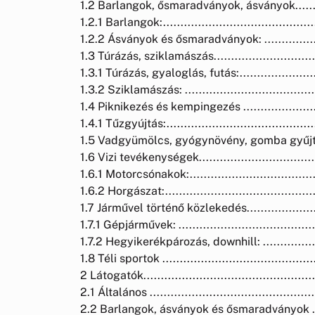
1.2 Barlangok, ősmaradványok, ásványok.................
1.2.1 Barlangok:..............................................
1.2.2 Ásványok és ősmaradványok: .......................
1.3 Túrázás, sziklamászás...................................
1.3.1 Túrázás, gyaloglás, futás:...........................
1.3.2 Sziklamászás: .........................................
1.4 Piknikezés és kempingezés ............................
1.4.1 Tűzgyújtás:.............................................
1.5 Vadgyümölcs, gyógynövény, gomba gyűjtése........
1.6 Vizi tevékenységek......................................
1.6.1 Motorcsónakok:........................................
1.6.2 Horgászat:..............................................
1.7 Járművel történő közlekedés...........................
1.7.1 Gépjárművek: ..........................................
1.7.2 Hegyikerékpározás, downhill: ......................
1.8 Téli sportok ..............................................
2 Látogatók....................................................
2.1 Általános .................................................
2.2 Barlangok, ásványok és ősmaradványok .............