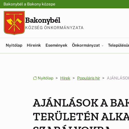
Ugrás a menüre
Ugrás a tartalomra
Bakonybél a Bakony közepe
Bakonybél
KÖZSÉG ÖNKORMÁNYZATA
Nyitólap
Híreink
Események
Önkormányzat
Település
Nyitólap
Hírek
Populáris hír
AJÁNLÁSO
AJÁNLÁSOK A B
TERÜLETÉN ALK