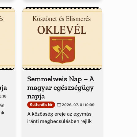
Semmelweis Nap – A
pja
magyar egészségügy
napja
0:16
ás
Kulturális hír
2026. 07. 01 10:09
ik
A közösség ereje az egymás
iránti megbecsülésben rejlik