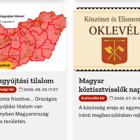
ssítve!
gyújtási tilalom
Magyar
köztisztviselők na
sági hír
2026. 08. 05 17:27
nta frissítve... Országos
Kulturális hír
2026. 07. 01 1
yújtási tilalom van
A közösség ereje az egym
ényben Magyarország
iránti megbecsülésben rejl
es területén.