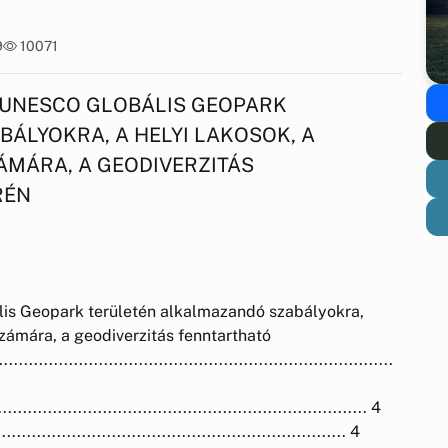
9
10071
 UNESCO GLOBÁLIS GEOPARK
ÁLYOKRA, A HELYI LAKOSOK, A
ÁMÁRA, A GEODIVERZITÁS
RÉN
s Geopark területén alkalmazandó szabályokra,
számára, a geodiverzitás fenntartható
...........................................................................
...................................................................... 4
................................................................... 4