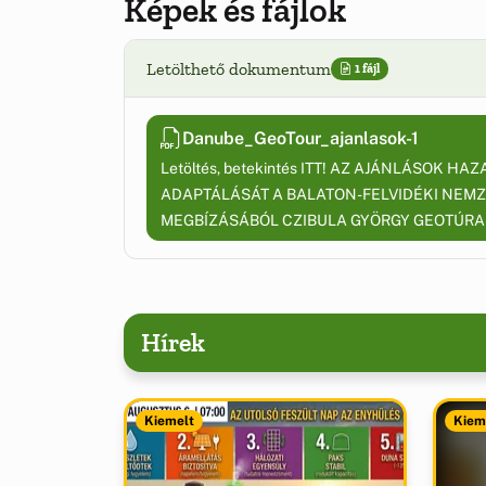
Képek és fájlok
Letölthető dokumentum
1 fájl
Danube_GeoTour_ajanlasok-1
Letöltés, betekintés ITT! AZ AJÁNLÁSOK H
ADAPTÁLÁSÁT A BALATON-FELVIDÉKI NEMZ
MEGBÍZÁSÁBÓL CZIBULA GYÖRGY GEOTÚRA-
Hírek
Kiemelt
Kiem