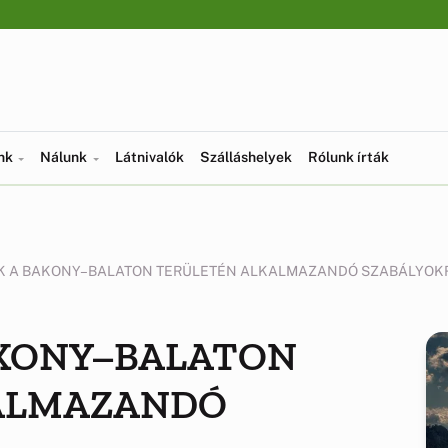
ünk
Nálunk
Látnivalók
Szálláshelyek
Rólunk írták
K A BAKONY–BALATON TERÜLETÉN ALKALMAZANDÓ SZABÁLYOK
AKONY–BALATON
ALMAZANDÓ