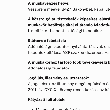
A munkavégzés helye:
Veszprém megye, 8427 Bakonybél, Pápai utc
A közszolgálati tisztviselők képesítési előírá
munkakör betöltője által ellátandó feladatk
I. melléklet 14. pont - hatósági feladatkör
Ellátandó feladatok:
Adóhatósági feladatok nyilvántartásával, el
feladatok ellátása ASP szakrendszerben. Hat
A munkakörhöz tartozó főbb tevékenységi k
Adóhatósági feladatok
Jogállás, illetmény és juttatások:
A jogállásra, az illetmény megállapítására és 
2011. évi CXCIX. törvény rendelkezései az ir
Pályázati feltételek:
Magyar állampolgárság,