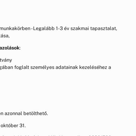
 munkakörben - Legalább 1-3 év szakmai tapasztalat,
tása,
gazolások
:
ítvány
agában foglalt személyes adatainak kezeléséhez a
n azonnal betölthető.
október 31.