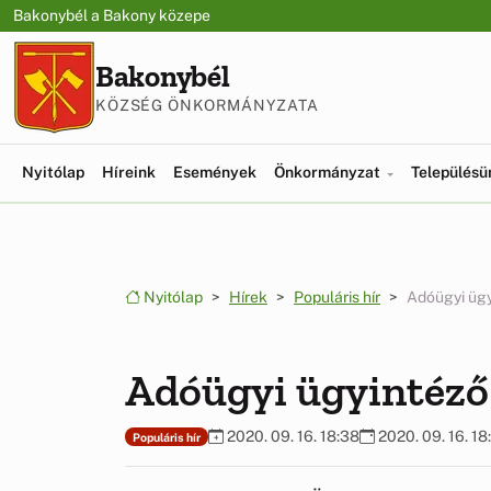
Ugrás a menüre
Ugrás a tartalomra
Bakonybél a Bakony közepe
Bakonybél
KÖZSÉG ÖNKORMÁNYZATA
Nyitólap
Híreink
Események
Önkormányzat
Település
Nyitólap
Hírek
Populáris hír
Adóügyi üg
Adóügyi ügyintéz
2020. 09. 16. 18:38
2020. 09. 16. 18
Populáris hír