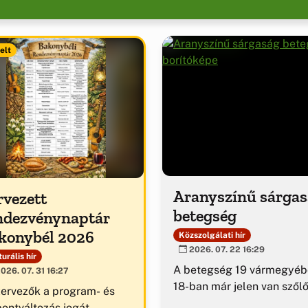
elt
Aranyszínű sárga
rvezett
betegség
ndezvénynaptár
konybél 2026
Közszolgálati hír
2026. 07. 22 16:29
urális hír
A betegség 19 vármegyéb
026. 07. 31 16:27
18-ban már jelen van szől
zervezők a program- és
pontváltozás jogát