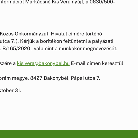
 információt Markácsné Kis Vera nyújt, a 0630/500-
 Közös Önkormányzati Hivatal címére történő
a 7. ). Kérjük a borítékon feltüntetni a pályázati
: B/165/2020 , valamint a munkakör megnevezését:
észére a
kis.vera@bakonybel.hu
E-mail címen keresztül
prém megye, 8427 Bakonybél, Pápai utca 7.
któber 31.