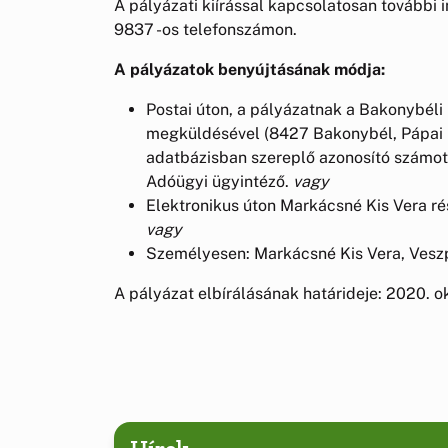
A pályázati kiírással kapcsolatosan további
9837 -os telefonszámon.
A pályázatok benyújtásának módja:
Postai úton, a pályázatnak a Bakonybéli
megküldésével (8427 Bakonybél, Pápai utc
adatbázisban szereplő azonosító számot
Adóügyi ügyintéző.
vagy
Elektronikus úton Markácsné Kis Vera r
vagy
Személyesen: Markácsné Kis Vera, Vesz
A pályázat elbírálásának határideje: 2020. o