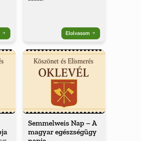
m
Elolvasom
Semmelweis Nap – A
pja
magyar egészségügy
napja
0:16