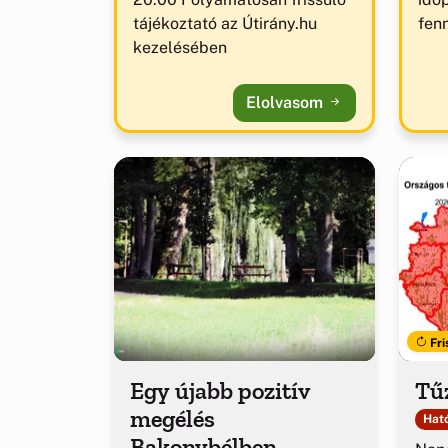
tájékoztató az Útirány.hu
fenn
kezelésében
Elolvasom
Fri
Egy újabb pozitív
Tűz
megélés
Ható
Bakonybélben