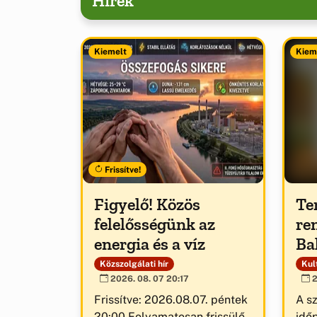
Hírek
Kiemelt
Kiem
Frissítve!
Figyelő! Közös
Te
felelősségünk az
re
energia és a víz
Ba
Közszolgálati hír
Kult
2026. 08. 07 20:17
2
Frissítve: 2026.08.07. péntek
A s
20:00 Folyamatosan frissülő
idő