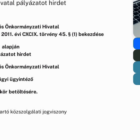
atal pályázatot hirdet
ös Önkormányzati Hivatal
ó 2011. évi CXCIX. törvény 45. § (1) bekezdése
alapján
ázatot hirdet
ös Önkormányzati Hivatal
gyi ügyintéző
ör betöltésére.
artó közszolgálati jogviszony