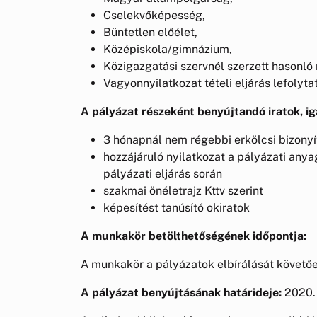
Cselekvőképesség,
Büntetlen előélet,
Középiskola/gimnázium,
Közigazgatási szervnél szerzett hasonló
Vagyonnyilatkozat tételi eljárás lefolyta
A pályázat részeként benyújtandó iratok, i
3 hónapnál nem régebbi erkölcsi bizony
hozzájáruló nyilatkozat a pályázati any
pályázati eljárás során
szakmai önéletrajz Kttv szerint
képesítést tanúsító okiratok
A munkakör betölthetőségének időpontja:
A munkakör a pályázatok elbírálását követőe
A pályázat benyújtásának határideje:
2020. 