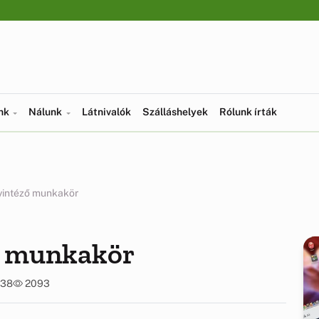
ünk
Nálunk
Látnivalók
Szálláshelyek
Rólunk írták
yintéző munkakör
ő munkakör
:38
2093