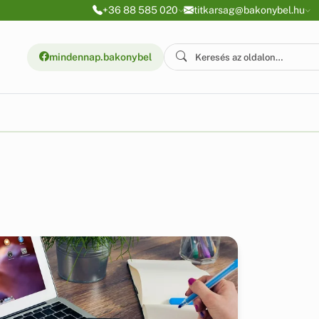
+36 88 585 020
titkarsag@bakonybel.hu
mindennap.bakonybel