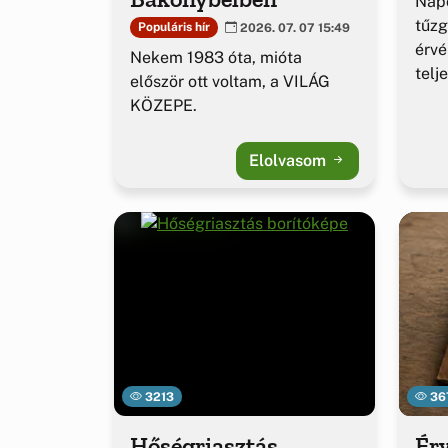
Napo
tűzg
Populáris hír
2026. 07. 07 15:49
érv
Nekem 1983 óta, mióta
telj
először ott voltam, a VILÁG
KÖZEPE.
Elolvasom
3213
36
Hőségriasztás
Érv