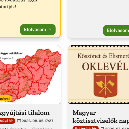
tartják!
Elolvasom
Elolvaso
ssítve!
gyújtási tilalom
Magyar
köztisztviselők na
sági hír
2026. 08. 05 17:27
Kulturális hír
2026. 07. 01 1