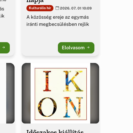
ás
Kulturális hír
2026. 07. 01 10:09
ik
A közösség ereje az egymás
iránti megbecsülésben rejlik
m
Elolvasom
Időszakos kiállítás