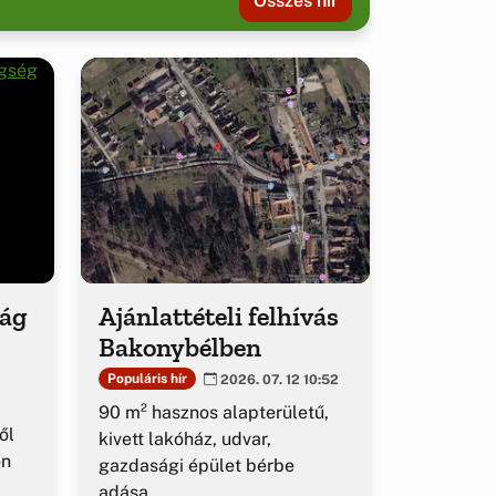
Összes hír
ság
Ajánlattételi felhívás
Bakonybélben
Populáris hír
2026. 07. 12 10:52
90 m² hasznos alapterületű,
ől
kivett lakóház, udvar,
őn
gazdasági épület bérbe
adása.