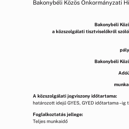
Bakonybéli Közös Önkormányzati Hiv
Bakonybéli Köz
a közszolgálati tisztviselőkről szól
pály
Bakonybéli Köz
Adóü
munkak
A közszolgálati jogviszony időtartama:
határozott idejű GYES, GYED időtartama –ig t
Foglalkoztatás jellege:
Teljes munkaidő