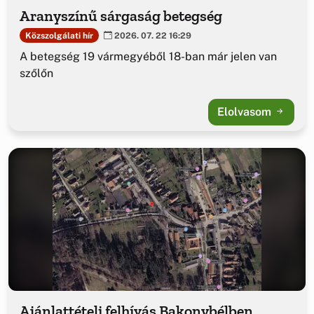
Aranyszínű sárgaság betegség
Közszolgálati hír
2026. 07. 22 16:29
A betegség 19 vármegyéből 18-ban már jelen van
szőlőn
Elolvasom
Ajánlattételi felhívás Bakonybélben