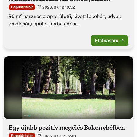
Populáris hír
2026. 07. 12 10:52
90 m² hasznos alapterületű, kivett lakóház, udvar,
gazdasági épület bérbe adása.
Elolvasom
Egy újabb pozitív megélés Bakonybélben
Populáris hír
2026. 07. 07 15:49