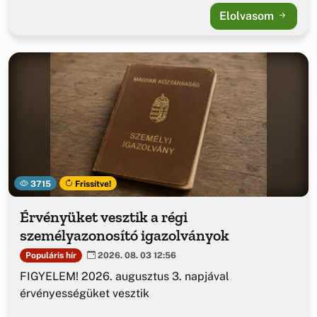
Elolvasom
3715
Frissítve!
Érvényüket vesztik a régi
személyazonosító igazolványok
Populáris hír
2026. 08. 03 12:56
FIGYELEM! 2026. augusztus 3. napjával
érvényességüket vesztik