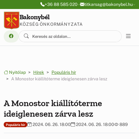
Ugrás a menüre
Ugrás a tartalomra
+36 88 585 020
titkarsag@bakonybel.hu
Bakonybél
KÖZSÉG ÖNKORMÁNYZATA
Nyitólap
Hírek
Populáris hír
A Monostor kiállítóterme ideiglenesen zárva lesz
A Monostor kiállítóterme
ideiglenesen zárva lesz
2024. 06. 26. 18:00
2024. 06. 26. 18:00
889
Populáris hír