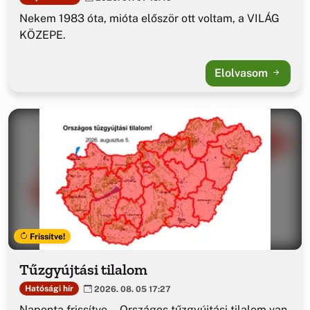
Nekem 1983 óta, mióta először ott voltam, a VILÁG
KÖZEPE.
Elolvasom
Frissítve!
Tűzgyújtási tilalom
Hatósági hír
2026. 08. 05 17:27
Naponta frissítve... Országos tűzgyújtási tilalom van