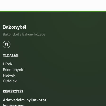
Bakonybél
Bakonybél a Bakony közepe
OLDALAK
Hírek
Események
Helyek
Oldalak
KIEGÉSZÍTÉS
Adatvédelmi nyilatkozat
Impresszum