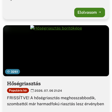
Elolvasom
3261
Hőségriasztás
Populáris hír
2026. 07. 06 21:24
FRISSÍTVE! A hőségriasztás meghosszabbodik,
szombattól már harmadfokú riasztás lesz érvényben