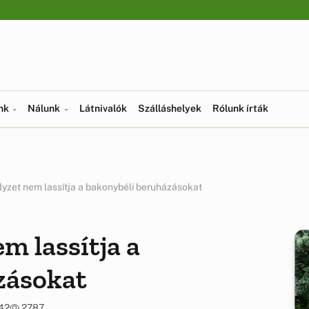
ünk
Nálunk
Látnivalók
Szálláshelyek
Rólunk írták
lyzet nem lassítja a bakonybéli beruházásokat
m lassítja a
zásokat
:42
2787