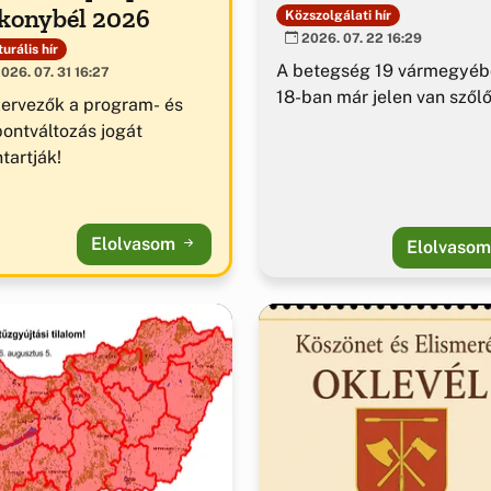
konybél 2026
Közszolgálati hír
2026. 07. 22 16:29
urális hír
A betegség 19 vármegyéb
026. 07. 31 16:27
18-ban már jelen van szől
zervezők a program- és
pontváltozás jogát
tartják!
Elolvasom
Elolvaso