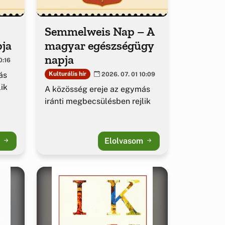
Semmelweis Nap – A
pja
magyar egészségügy
napja
0:16
ás
Kulturális hír
2026. 07. 01 10:09
ik
A közösség ereje az egymás
iránti megbecsülésben rejlik
m
Elolvasom