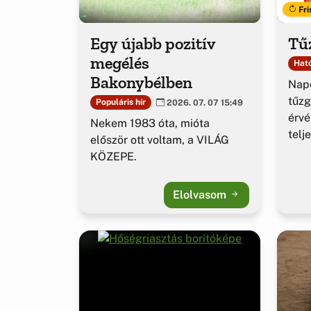
Fri
Egy újabb pozitív
Tűz
megélés
Ható
Bakonybélben
Napo
tűzg
Populáris hír
2026. 07. 07 15:49
érv
Nekem 1983 óta, mióta
telj
először ott voltam, a VILÁG
KÖZEPE.
Elolvasom