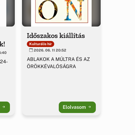
Időszakos kiállítás
k!
Kulturális hír
2026. 06. 11 20:52
6:40
ABLAKOK A MÚLTRA ÉS AZ
 24-
ÖRÖKKÉVALÓSÁGRA
m
Elolvasom