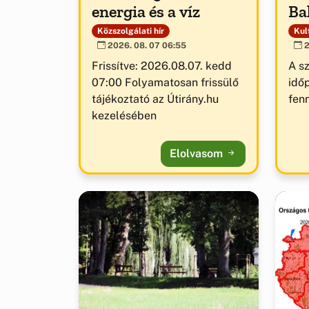
energia és a víz
Ba
Közszolgálati hír
Kult
2026. 08. 07 06:55
2
Frissítve: 2026.08.07. kedd
A s
07:00 Folyamatosan frissülő
idő
tájékoztató az Útirány.hu
fenn
kezelésében
Elolvasom