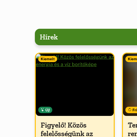
Hírek
Kiemelt
Kiem
Új!
Fri
Figyelő! Közös
Te
felelősségünk az
re