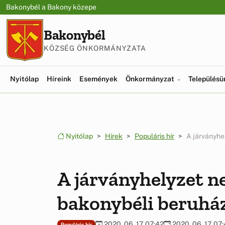
Ugrás a menüre
Ugrás a tartalomra
Bakonybél a Bakony közepe
Bakonybél
KÖZSÉG ÖNKORMÁNYZATA
Nyitólap
Híreink
Események
Önkormányzat
Település
Nyitólap
Hírek
Populáris hír
A járványhe
A járványhelyzet ne
bakonybéli beruhá
2020. 06. 17. 07:42
2020. 06. 17. 07
Populáris hír