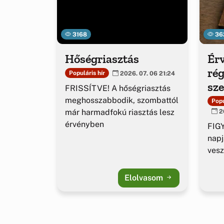
3168
36
Hőségriasztás
Érv
rég
Populáris hír
2026. 07. 06 21:24
sz
FRISSÍTVE! A hőségriasztás
ig
meghosszabbodik, szombattól
Popu
már harmadfokú riasztás lesz
20
érvényben
FIGY
napj
vesz
Elolvasom