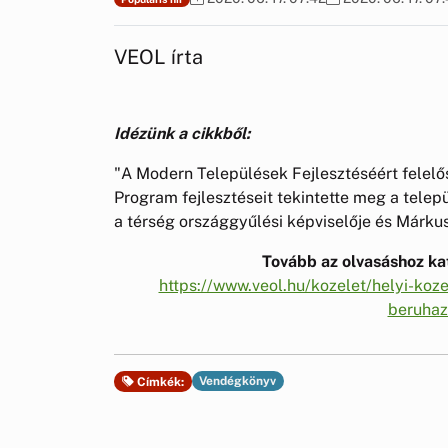
VEOL írta
Idézünk a cikkből:
"A Modern Települések Fejlesztéséért felel
Program fejlesztéseit tekintette meg a tele
a térség országgyűlési képviselője és Márku
Tovább az olvasáshoz kat
https://www.veol.hu/kozelet/helyi-koze
beruhaz
Vendégkönyv
Címkék: