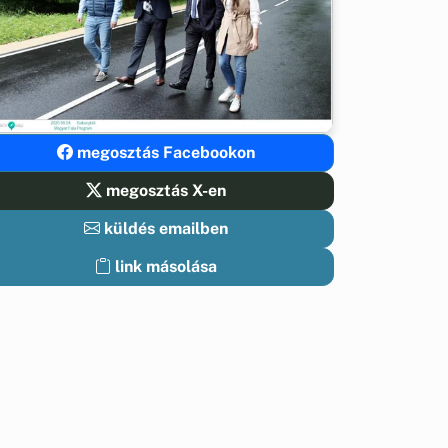
megosztás Facebookon
megosztás X-en
küldés emailben
link másolása