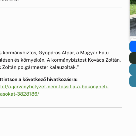
ős kormánybiztos, Gyopáros Alpár, a Magyar Falu
pülésen és környékén. A kormánybiztost Kovács Zoltán,
s Zoltán polgármester kalauzolták."
tintson a következő hivatkozásra:
let/a-jarvanyhelyzet-nem-lassitja-a-bakonybeli-
asokat-3828186/