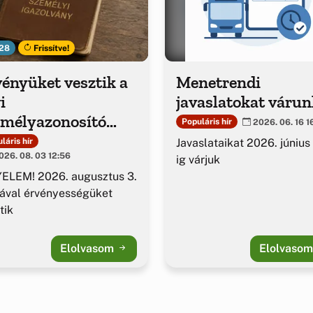
28
Frissítve!
ényüket vesztik a
Menetrendi
i
javaslatokat várun
emélyazonosító
Populáris hír
2026. 06. 16 1
azolványok
Javaslataikat 2026. június
láris hír
26. 08. 03 12:56
ig várjuk
ELEM! 2026. augusztus 3.
ával érvényességüket
tik
Elolvasom
Elolvaso