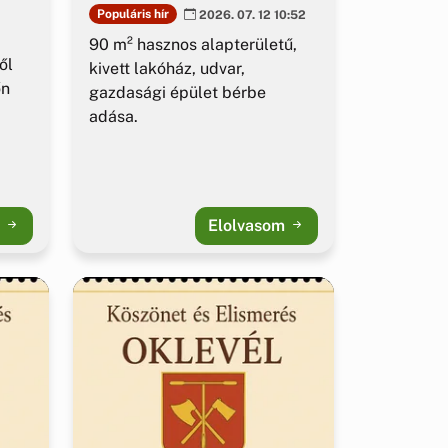
Populáris hír
2026. 07. 12 10:52
90 m² hasznos alapterületű,
ől
kivett lakóház, udvar,
őn
gazdasági épület bérbe
adása.
m
Elolvasom