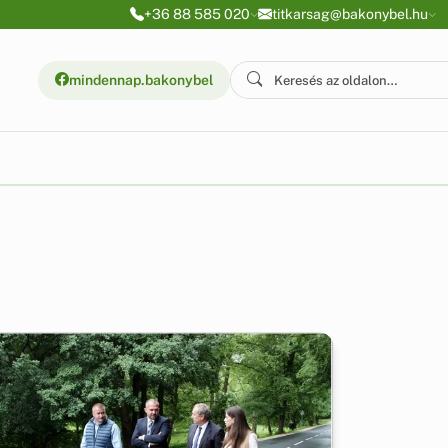
+36 88 585 020
titkarsag@bakonybel.hu
mindennap.bakonybel