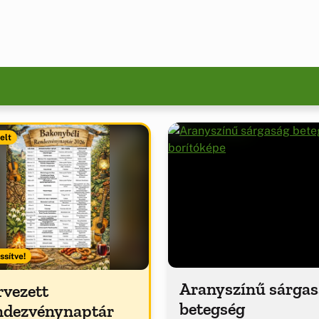
elt
ssítve!
Aranyszínű sárga
rvezett
betegség
ndezvénynaptár