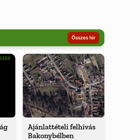
Összes hír
ság
Ajánlattételi felhívás
Bakonybélben