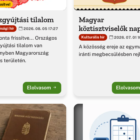
ssítve!
gyújtási tilalom
Magyar
köztisztviselők na
sági hír
2026. 08. 05 17:27
nta frissítve... Országos
Kulturális hír
2026. 07. 01 1
yújtási tilalom van
A közösség ereje az egym
ényben Magyarország
iránti megbecsülésben rejl
es területén.
Elolvasom
Elolvaso