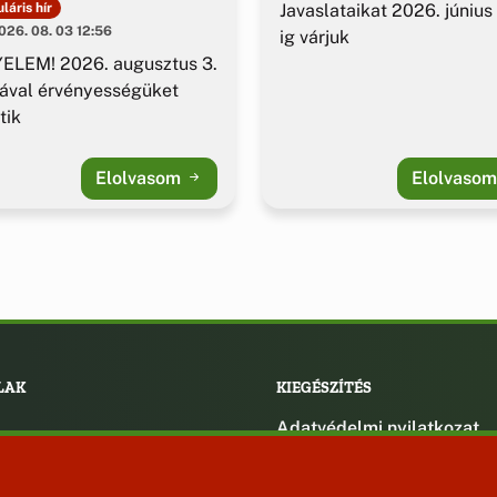
azolványok
Javaslataikat 2026. június
láris hír
26. 08. 03 12:56
ig várjuk
ELEM! 2026. augusztus 3.
ával érvényességüket
tik
Elolvasom
Elolvaso
LAK
KIEGÉSZÍTÉS
Adatvédelmi nyilatkozat
ények
Impresszum
ek