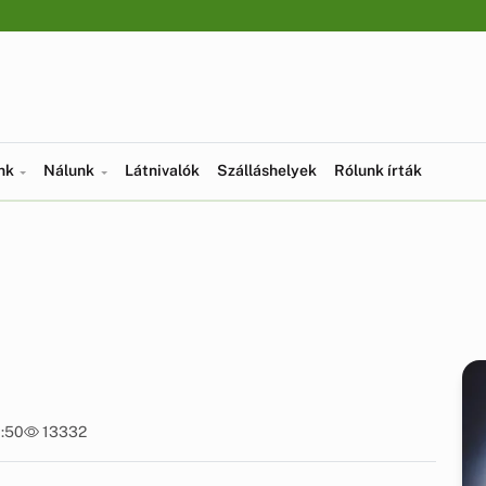
ünk
Nálunk
Látnivalók
Szálláshelyek
Rólunk írták
0:50
13332