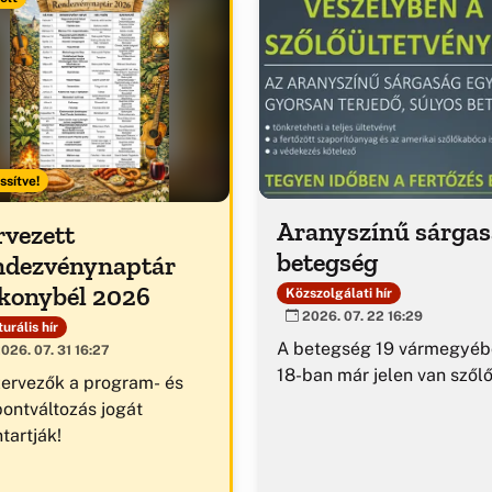
ssítve!
Aranyszínű sárga
rvezett
betegség
ndezvénynaptár
konybél 2026
Közszolgálati hír
2026. 07. 22 16:29
urális hír
A betegség 19 vármegyéb
026. 07. 31 16:27
18-ban már jelen van szől
zervezők a program- és
pontváltozás jogát
tartják!