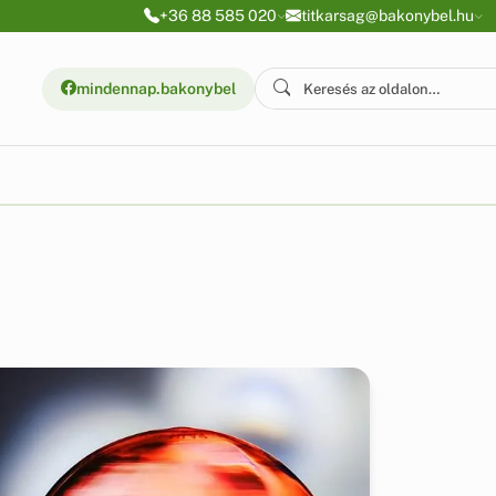
+36 88 585 020
titkarsag@bakonybel.hu
mindennap.bakonybel