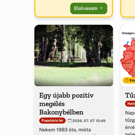
Elolvasom
Fri
Egy újabb pozitív
Tűz
megélés
Ható
Bakonybélben
Napo
tűzg
Populáris hír
2026. 07. 07 15:49
érv
Nekem 1983 óta, mióta
telj