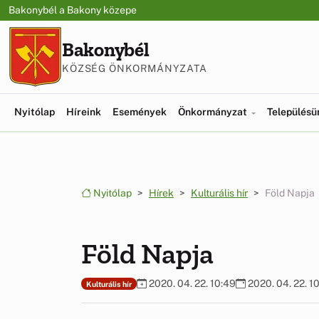
Ugrás a menüre
Ugrás a tartalomra
Bakonybél a Bakony közepe
Bakonybél
KÖZSÉG ÖNKORMÁNYZATA
Nyitólap
Híreink
Események
Önkormányzat
Település
Nyitólap
Hírek
Kulturális hír
Föld Napja
Föld Napja
2020. 04. 22. 10:49
2020. 04. 22. 1
Kulturális hír