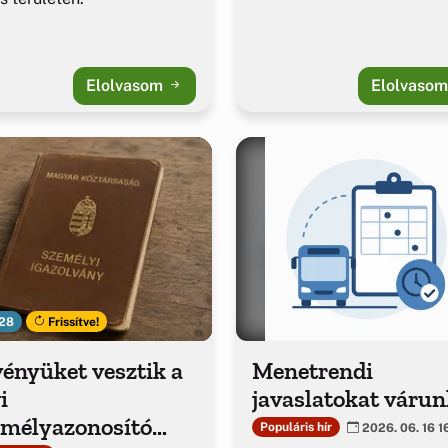
Elolvasom
Elolvaso
28
Frissítve!
ényüket vesztik a
Menetrendi
i
javaslatokat várun
emélyazonosító
Populáris hír
2026. 06. 16 1