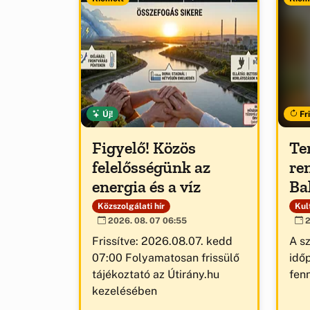
Új!
Fri
Figyelő! Közös
Te
felelősségünk az
re
energia és a víz
Ba
Közszolgálati hír
Kult
2026. 08. 07 06:55
2
Frissítve: 2026.08.07. kedd
A s
07:00 Folyamatosan frissülő
idő
tájékoztató az Útirány.hu
fenn
kezelésében