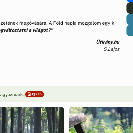
nyezetének megóvására. A Föld napja mozgalom egyik
változtatni a világot?”
Útirány.hu
S.Lajos
vigyáznunk...
13 kép