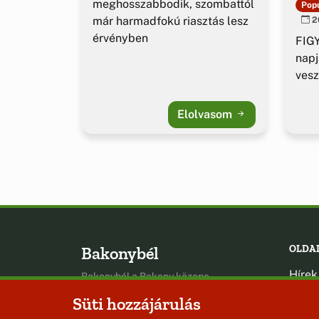
ig
meghosszabbodik, szombattól
Popu
már harmadfokú riasztás lesz
20
érvényben
FIGY
napj
vesz
Elolvasom
Bakonybél
OLDA
Hírek
Bakonybél a Bakony közepe
Esem
Süti hozzájárulás
Hely