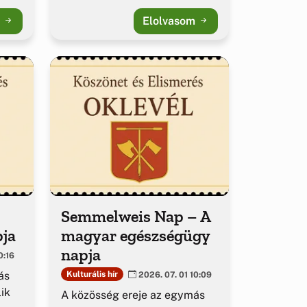
m
Elolvasom
Semmelweis Nap – A
pja
magyar egészségügy
napja
0:16
ás
Kulturális hír
2026. 07. 01 10:09
ik
A közösség ereje az egymás