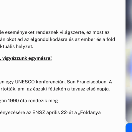
féle eseményeket rendeznek világszerte, ez most az
alán okot ad az elgondolkodásra és az ember és a föld
ktuális helyzet.
, vigyázzunk egymásra!
-ben egy UNESCO konferencián, San Franciscóban. A
rtották, ami az északi féltekén a tavasz első napja.
gon 1990 óta rendezik meg.
ényezésére az ENSZ április 22-ét a „Földanya