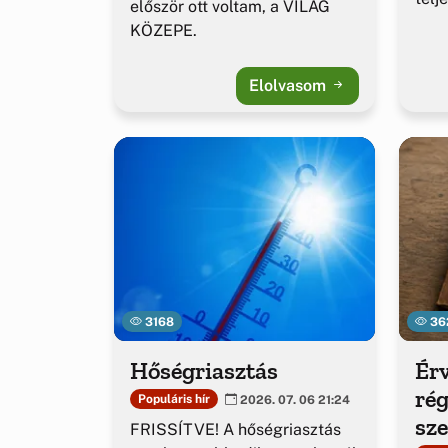
először ott voltam, a VILÁG
KÖZEPE.
Elolvasom
3168
36
Hőségriasztás
Érv
rég
Populáris hír
2026. 07. 06 21:24
sz
FRISSÍTVE! A hőségriasztás