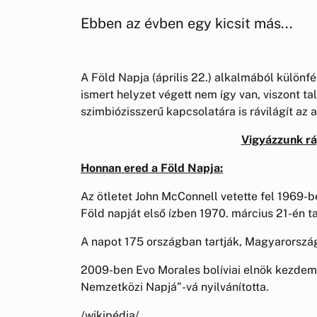
Ebben az évben egy kicsit más...
A Föld Napja (április 22.) alkalmából külön
ismert helyzet végett nem így van, viszont t
szimbiózisszerű kapcsolatára is rávilágít az a
Vigyázzunk rá
Honnan ered a Föld Napja:
Az ötletet John McConnell vetette fel 1969
Föld napját első ízben 1970. március 21-én ta
A napot 175 országban tartják, Magyarorszá
2009-ben Evo Morales bolíviai elnök kezdem
Nemzetközi Napjá”-vá nyilvánította.
/wikipédia/