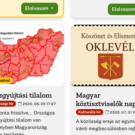
Elolvasom
Elolvaso
ssítve!
gyújtási tilalom
Magyar
köztisztviselők na
sági hír
2026. 08. 05 17:27
nta frissítve... Országos
Kulturális hír
2026. 07. 01 1
yújtási tilalom van
A közösség ereje az egym
ényben Magyarország
iránti megbecsülésben rejl
es területén.