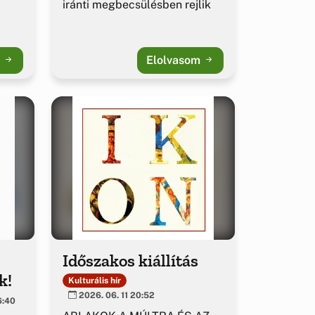
iránti megbecsülésben rejlik
m
Elolvasom
Időszakos kiállítás
k!
Kulturális hír
2026. 06. 11 20:52
6:40