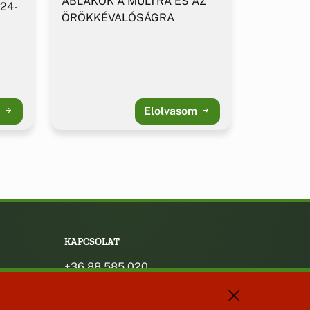
ABLAKOK A MÚLTRA ÉS AZ
 24-
ÖRÖKKÉVALÓSÁGRA
m
Elolvasom
KAPCSOLAT
+36 88 585 020
+36 30 442 8024
titkarsag@bakonybel.hu