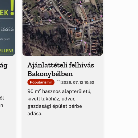
ság
Ajánlattételi felhívás
Bakonybélben
Populáris hír
2026. 07. 12 10:52
90 m² hasznos alapterületű,
ől
kivett lakóház, udvar,
őn
gazdasági épület bérbe
adása.