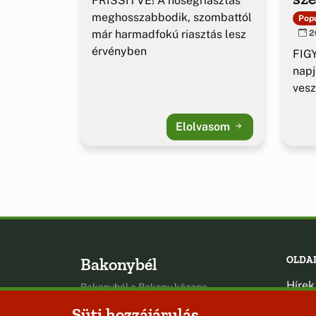
FRISSÍTVE! A hőségriasztás
ig
meghosszabbodik, szombattól
Popu
már harmadfokú riasztás lesz
20
érvényben
FIGY
napj
vesz
Elolvasom
Bakonybél
OLDA
Hírek
Bakonybél a Bakony közepe
Esem
Süti hozzájárulás