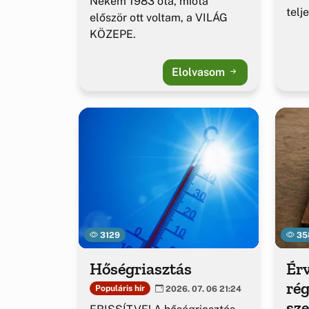
Nekem 1983 óta, mióta
telj
először ott voltam, a VILÁG
KÖZEPE.
Elolvasom
3129
35
Hőségriasztás
Érv
rég
Populáris hír
2026. 07. 06 21:24
sz