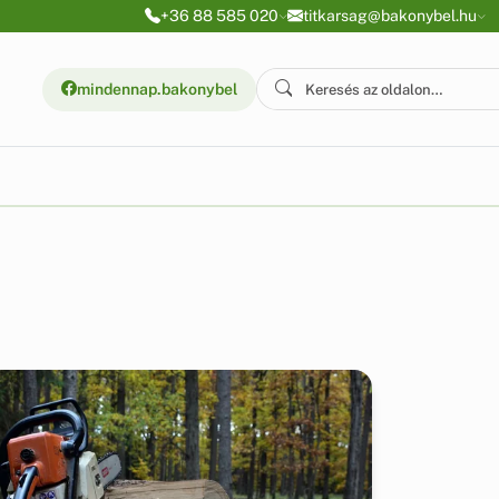
+36 88 585 020
titkarsag@bakonybel.hu
mindennap.bakonybel