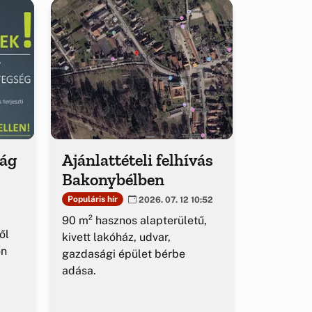
ság
Ajánlattételi felhívás
Bakonybélben
Populáris hír
2026. 07. 12 10:52
90 m² hasznos alapterületű,
ől
kivett lakóház, udvar,
őn
gazdasági épület bérbe
adása.