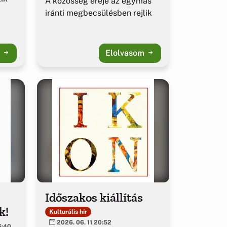
A közösség ereje az egymás
iránti megbecsülésben rejlik
m
Elolvasom
Időszakos kiállítás
k!
Kulturális hír
2026. 06. 11 20:52
6:40