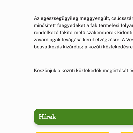
Az egészségügyileg meggyengült, csúcsszár
minősített faegyedeket a fakitermelési foly
rendelkező fakitermelő szakemberek kidöntik
zavaró ágak levágása kerül elvégzésre. A V
beavatkozás kizárólag a közúti közlekedésre v
Köszönjük a közúti közlekedők megértését és
Hírek