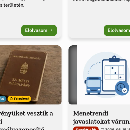
es területén.
Elolvasom
Elolvaso
84
Frissítve!
ényüket vesztik a
Menetrendi
i
javaslatokat várun
emélyazonosító
Populáris hír
2026. 06. 16 1