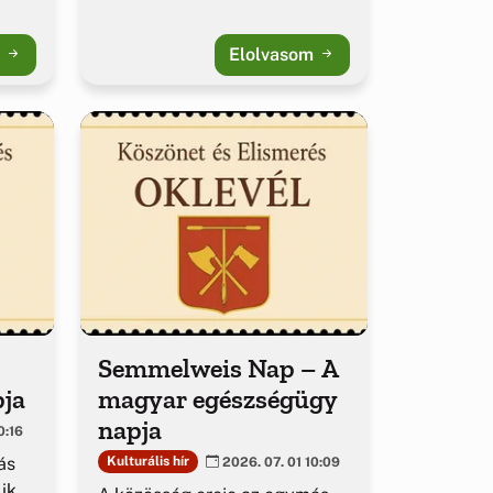
m
Elolvasom
Semmelweis Nap – A
pja
magyar egészségügy
napja
0:16
ás
Kulturális hír
2026. 07. 01 10:09
ik