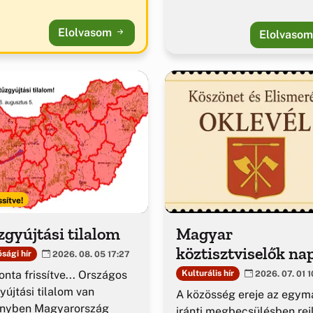
Elolvasom
Elolvaso
ssítve!
gyújtási tilalom
Magyar
köztisztviselők na
sági hír
2026. 08. 05 17:27
nta frissítve... Országos
Kulturális hír
2026. 07. 01 1
yújtási tilalom van
A közösség ereje az egym
ényben Magyarország
iránti megbecsülésben rejl