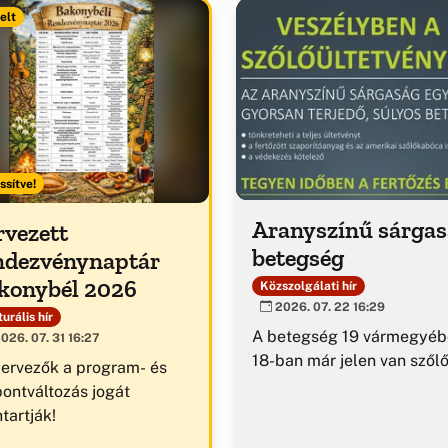
elt
ssítve!
Aranyszínű sárga
rvezett
betegség
ndezvénynaptár
konybél 2026
Közszolgálati hír
2026. 07. 22 16:29
urális hír
A betegség 19 vármegyéb
026. 07. 31 16:27
18-ban már jelen van szől
zervezők a program- és
pontváltozás jogát
tartják!