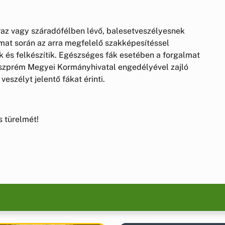
az vagy száradófélben lévő, balesetveszélyesnek
amat során az arra megfelelő szakképesítéssel
 és felkészítik. Egészséges fák esetében a forgalmat
eszprém Megyei Kormányhivatal engedélyével zajló
eszélyt jelentő fákat érinti.
 türelmét!