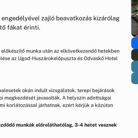
engedélyével zajló beavatkozás kizárólag
ő fákat érinti.
s előkészítő munka után az elkövetkezendő hetekben
elése az Ugod-Huszárokelőpuszta és Odvaskő Hotel
balesetek okán indult vizsgálatok, terepi bejárások
 megkezdését javasolták. A helyszín adottságai
i korlátozással járhatnak, ezért kérjük a közúton
ezdődő munkák előreláthatólag, 3-4 hetet vesznek