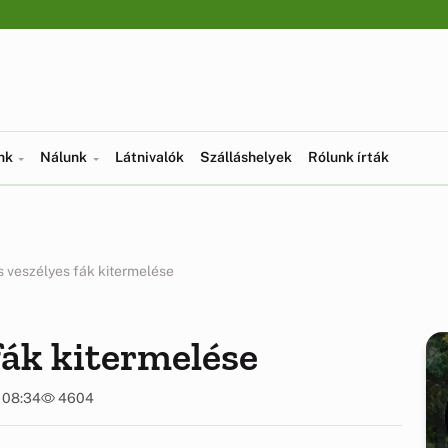
ünk
Nálunk
Látnivalók
Szálláshelyek
Rólunk írták
s veszélyes fák kitermelése
fák kitermelése
. 08:34
4604