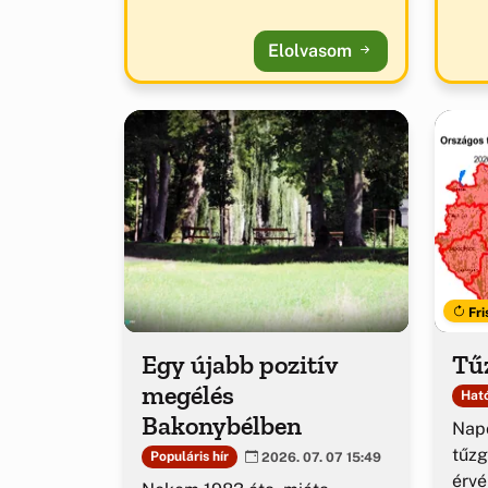
Elolvasom
Fri
Egy újabb pozitív
Tűz
megélés
Ható
Bakonybélben
Napo
tűzg
Populáris hír
2026. 07. 07 15:49
érv