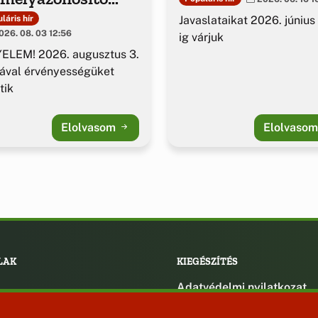
azolványok
Javaslataikat 2026. június
láris hír
26. 08. 03 12:56
ig várjuk
ELEM! 2026. augusztus 3.
ával érvényességüket
tik
Elolvasom
Elolvaso
LAK
KIEGÉSZÍTÉS
Adatvédelmi nyilatkozat
ények
Impresszum