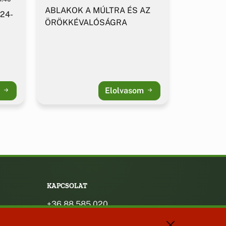
ABLAKOK A MÚLTRA ÉS AZ
 24-
ÖRÖKKÉVALÓSÁGRA
m
Elolvasom
KAPCSOLAT
+36 88 585 020
+36 30 442 8024