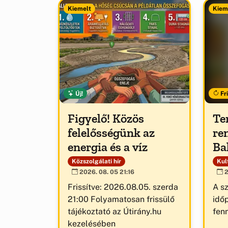
Kiemelt
Kiem
Új!
Fri
Figyelő! Közös
Te
felelősségünk az
re
energia és a víz
Ba
Közszolgálati hír
Kult
2026. 08. 05 21:16
2
Frissítve: 2026.08.05. szerda
A s
21:00 Folyamatosan frissülő
idő
tájékoztató az Útirány.hu
fenn
kezelésében