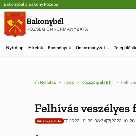
Ugrás a menüre
Ugrás a tartalomra
Bakonybél a Bakony közepe
Bakonybél
KÖZSÉG ÖNKORMÁNYZATA
Nyitólap
Híreink
Események
Önkormányzat
Település
Nyitólap
Hírek
Közszolgálati hír
Felhívá
Felhívás veszélyes 
2022. 10. 20. 08:34
2022. 10. 20
Közszolgálati hír