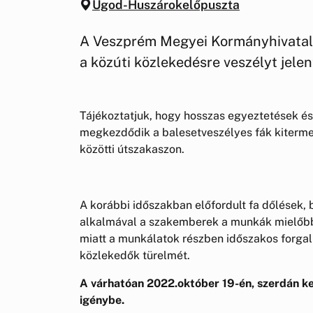
Ugod-Huszárokelőpuszta
A Veszprém Megyei Kormányhivatal 
a közúti közlekedésre veszélyt jelent
Tájékoztatjuk, hogy hosszas egyeztetések é
megkezdődik a balesetveszélyes fák kiterm
közötti útszakaszon.
A korábbi időszakban előfordult fa dőlések, 
alkalmával a szakemberek a munkák mielőbbi
miatt a munkálatok részben időszakos forgalm
közlekedők türelmét.
A várhatóan 2022.október 19-én, szerdán k
igénybe.