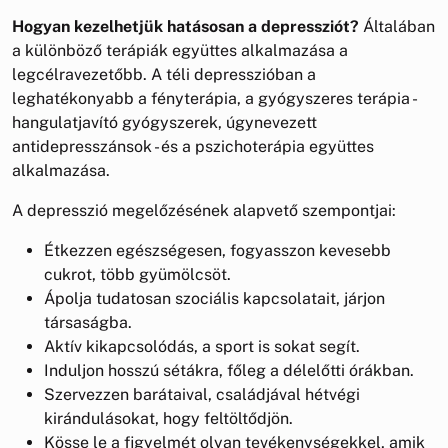
Hogyan kezelhetjük hatásosan a depressziót?
Általában
a különböző terápiák együttes alkalmazása a
legcélravezetőbb. A téli depresszióban a
leghatékonyabb a fényterápia, a gyógyszeres terápia -
hangulatjavító gyógyszerek, úgynevezett
antidepresszánsok - és a pszichoterápia együttes
alkalmazása.
A depresszió megelőzésének alapvető szempontjai:
Étkezzen egészségesen, fogyasszon kevesebb
cukrot, több gyümölcsöt.
Ápolja tudatosan szociális kapcsolatait, járjon
társaságba.
Aktív kikapcsolódás, a sport is sokat segít.
Induljon hosszú sétákra, főleg a délelőtti órákban.
Szervezzen barátaival, családjával hétvégi
kirándulásokat, hogy feltöltődjön.
Kösse le a figyelmét olyan tevékenységekkel, amik