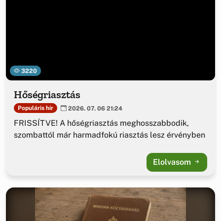
3220
Hőségriasztás
Populáris hír
2026. 07. 06 21:24
FRISSÍTVE! A hőségriasztás meghosszabbodik,
szombattól már harmadfokú riasztás lesz érvényben
Elolvasom