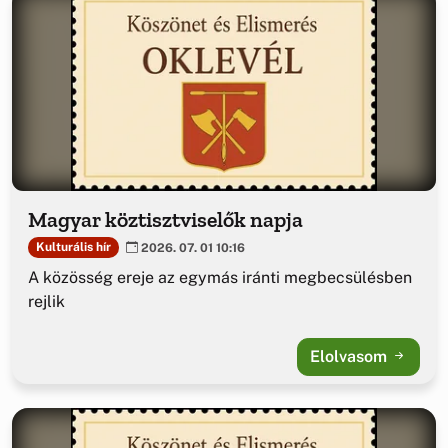
Magyar köztisztviselők napja
Kulturális hír
2026. 07. 01 10:16
A közösség ereje az egymás iránti megbecsülésben
rejlik
Elolvasom