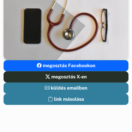
megosztás Facebookon
megosztás X-en
küldés emailben
link másolása