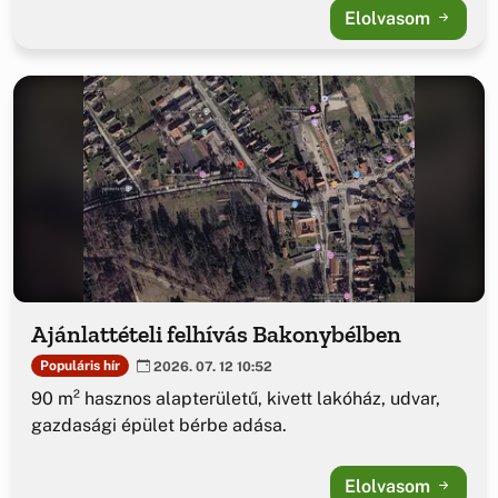
Elolvasom
Ajánlattételi felhívás Bakonybélben
Populáris hír
2026. 07. 12 10:52
90 m² hasznos alapterületű, kivett lakóház, udvar,
gazdasági épület bérbe adása.
Elolvasom