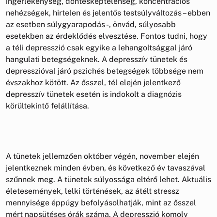
ingerlékenység, döntésképtelenség, koncentrációs
nehézségek, hirtelen és jelentős testsúlyváltozás – ebben
az esetben súlygyarapodás -, önvád, súlyosabb
esetekben az érdeklődés elvesztése. Fontos tudni, hogy
a téli depresszió csak egyike a lehangoltsággal járó
hangulati betegségeknek. A depresszív tünetek és
depresszióval járó pszichés betegségek többsége nem
évszakhoz kötött. Az ősszel, tél elején jelentkező
depresszív tünetek esetén is indokolt a diagnózis
körültekintő felállítása.
A tünetek jellemzően október végén, november elején
jelentkeznek minden évben, és következő év tavaszával
szűnnek meg. A tünetek súlyossága eltérő lehet. Aktuális
életesemények, lelki történések, az átélt stressz
mennyisége éppúgy befolyásolhatják, mint az ősszel
mért napsütéses órák száma. A depresszió komoly