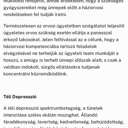
működési rendjéről, annak érdekében, hogy a szükséges
gyógyszereiket még ünnepek előtt a háziorvosi
rendeléseken fel tudják íratni.
Természetesen az orvosi ügyeletben szolgálatot teljesítő
ügyeletes orvos szükség esetén ellátja a panasszal
érkező lakosokat. Jelen felhívással az a célunk, hogy a
háziorvosi kompetenciába tartozó feladatok
elvégzésével ne terheljük az ügyeleti team munkáját a
hosszú, s amúgy is terhelt ünnepi időszak alatt, s csak a
valóban indokolt, sürgős ellátásokra tudjanak
koncentrálni közreműködőink.
Téli Depresszió
A téli depresszió spektrumbetegség, a tünetek
intenzitása széles skálán mozoghat. Állandó
fáradékonyság, levertség, kedvetlenség, behúzódottság,