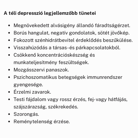
A téli depresszió legjellemzőbb tünetei
Megnövekedett alvásigény állandó fáradtságérzet.
Borús hangulat, negatív gondolatok, sötét jövőkép.
Fokozott szénhidrátbevitel érdeklődés beszűkülése.
Visszahúzódás a társas- és párkapcsolatokból.
Csökkenő koncentrációskészség és
munkateljesítmény feszültségek.
Mozgásszervi panaszok.
Pszichoszomatikus betegségek immunrendszer
gyengesége.
Érzelmi zavarok.
Testi fájdalom vagy rossz érzés, fej- vagy hátfájás,
szájszárazság, székrekedés.
Szorongás.
Reménytelenség érzése.