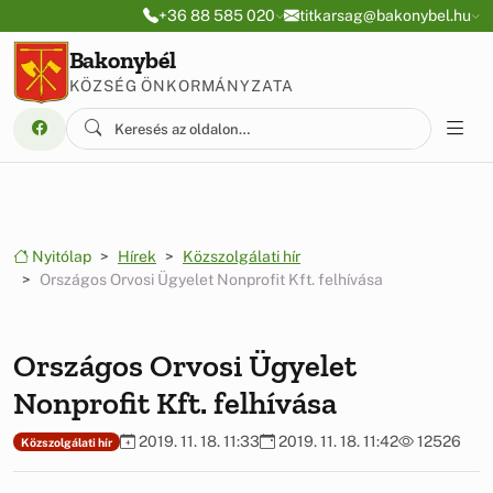
Ugrás a menüre
Ugrás a tartalomra
+36 88 585 020
titkarsag@bakonybel.hu
Bakonybél
KÖZSÉG ÖNKORMÁNYZATA
Nyitólap
Hírek
Közszolgálati hír
Országos Orvosi Ügyelet Nonprofit Kft. felhívása
Országos Orvosi Ügyelet
Nonprofit Kft. felhívása
2019. 11. 18. 11:33
2019. 11. 18. 11:42
12526
Közszolgálati hír