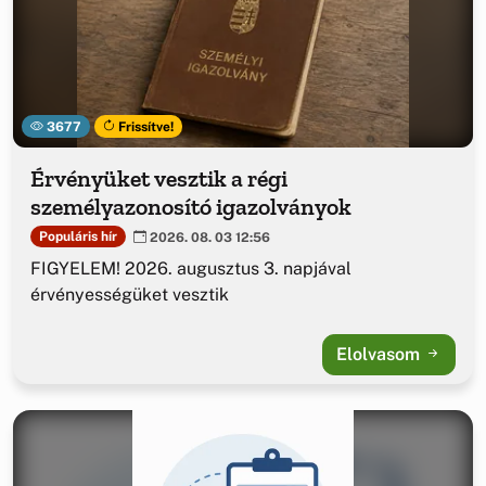
3677
Frissítve!
Érvényüket vesztik a régi
személyazonosító igazolványok
Populáris hír
2026. 08. 03 12:56
FIGYELEM! 2026. augusztus 3. napjával
érvényességüket vesztik
Elolvasom