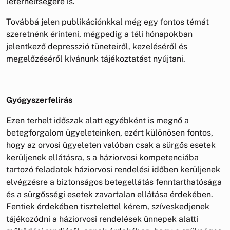
leterheltségére is.
Továbbá jelen publikációnkkal még egy fontos témát
szeretnénk érinteni, mégpedig a téli hónapokban
jelentkező depresszió tüneteiről, kezeléséről és
megelőzéséről kívánunk tájékoztatást nyújtani.
Gyógyszerfelírás
Ezen terhelt időszak alatt egyébként is megnő a
betegforgalom ügyeleteinken, ezért különösen fontos,
hogy az orvosi ügyeleten valóban csak a sürgős esetek
kerüljenek ellátásra, s a háziorvosi kompetenciába
tartozó feladatok háziorvosi rendelési időben kerüljenek
elvégzésre a biztonságos betegellátás fenntarthatósága
és a sürgősségi esetek zavartalan ellátása érdekében.
Fentiek érdekében tisztelettel kérem, szíveskedjenek
tájékozódni a háziorvosi rendelések ünnepek alatti