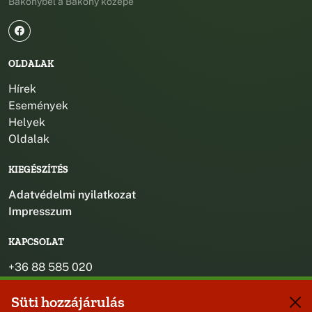
Bakonybél a Bakony közepe
OLDALAK
Hírek
Események
Helyek
Oldalak
KIEGÉSZÍTÉS
Adatvédelmi nyilatkozat
Impresszum
KAPCSOLAT
+36 88 585 020
+36 30 442 8024
Süti hozzájárulás
titkarsag@bakonybel.hu