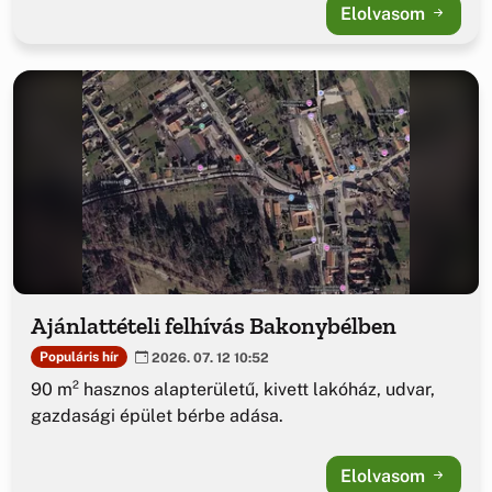
Elolvasom
Ajánlattételi felhívás Bakonybélben
Populáris hír
2026. 07. 12 10:52
90 m² hasznos alapterületű, kivett lakóház, udvar,
gazdasági épület bérbe adása.
Elolvasom