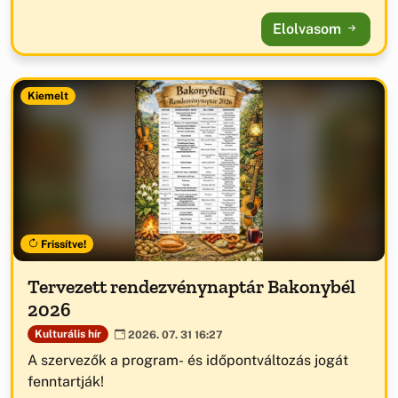
Elolvasom
Kiemelt
Frissítve!
Tervezett rendezvénynaptár Bakonybél
2026
Kulturális hír
2026. 07. 31 16:27
A szervezők a program- és időpontváltozás jogát
fenntartják!