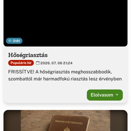
3181
Hőségriasztás
Populáris hír
2026. 07. 06 21:24
FRISSÍTVE! A hőségriasztás meghosszabbodik,
szombattól már harmadfokú riasztás lesz érvényben
Elolvasom