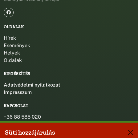
OLDALAK
Hírek
Események
Helyek
Oldalak
KIEGÉSZÍTÉS
Adatvédelmi nyilatkozat
Impresszum
KAPCSOLAT
+36 88 585 020
+36 30 442 8024
Süti hozzájárulás
titkarsag@bakonybel.hu