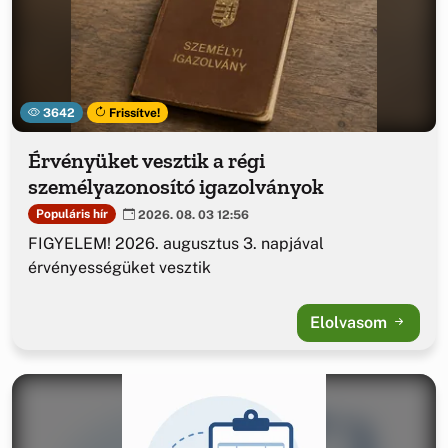
3642
Frissítve!
Érvényüket vesztik a régi
személyazonosító igazolványok
Populáris hír
2026. 08. 03 12:56
FIGYELEM! 2026. augusztus 3. napjával
érvényességüket vesztik
Elolvasom