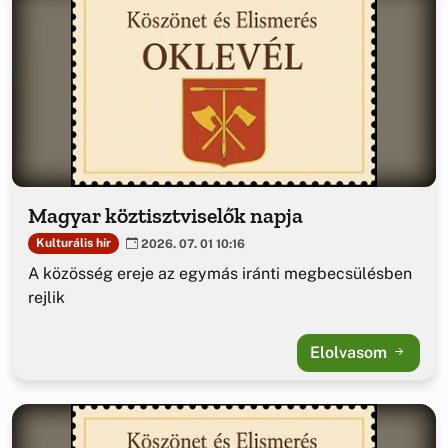
Magyar köztisztviselők napja
Kulturális hír
2026. 07. 01 10:16
A közösség ereje az egymás iránti megbecsülésben
rejlik
Elolvasom