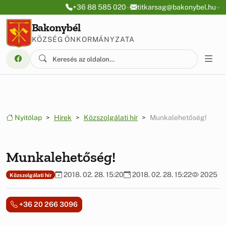
Ugrás a menüre
Ugrás a tartalomra
+36 88 585 020
titkarsag@bakonybel.hu
Bakonybél
KÖZSÉG ÖNKORMÁNYZATA
Nyitólap
Hírek
Közszolgálati hír
Munkalehetőség!
Munkalehetőség!
2018. 02. 28. 15:20
2018. 02. 28. 15:22
2025
Közszolgálati hír
+36 20 266 3096