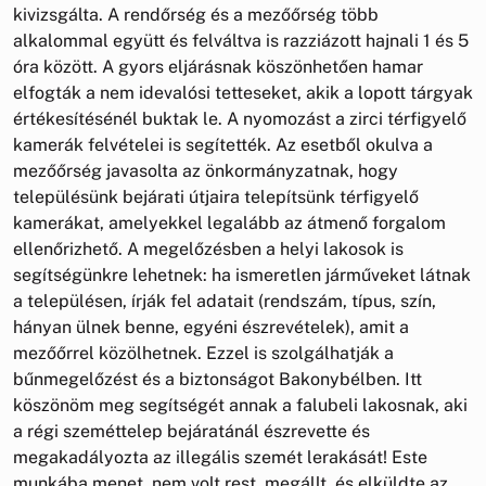
kivizsgálta. A rendőrség és a mezőőrség több
alkalommal együtt és felváltva is razziázott hajnali 1 és 5
óra között. A gyors eljárásnak köszönhetően hamar
elfogták a nem idevalósi tetteseket, akik a lopott tárgyak
értékesítésénél buktak le. A nyomozást a zirci térfigyelő
kamerák felvételei is segítették. Az esetből okulva a
mezőőrség javasolta az önkormányzatnak, hogy
településünk bejárati útjaira telepítsünk térfigyelő
kamerákat, amelyekkel legalább az átmenő forgalom
ellenőrizhető. A megelőzésben a helyi lakosok is
segítségünkre lehetnek: ha ismeretlen járműveket látnak
a településen, írják fel adatait (rendszám, típus, szín,
hányan ülnek benne, egyéni észrevételek), amit a
mezőőrrel közölhetnek. Ezzel is szolgálhatják a
bűnmegelőzést és a biztonságot Bakonybélben. Itt
köszönöm meg segítségét annak a falubeli lakosnak, aki
a régi szeméttelep bejáratánál észrevette és
megakadályozta az illegális szemét lerakását! Este
munkába menet, nem volt rest, megállt, és elküldte az