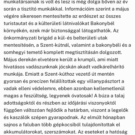
munkatársainak is volt és lesz is még dolga bőven az év
során a tisztító munkákkal. Információim szerint a május
végére sikeresen mentesítette az erdészet az összes
turistautat és a külterületi látnivalókat Bakonybél
környékén, ezek már biztonsággal látogathatók. Az
önkormányzati brigád a kül- és belterületi utak
mentesítésén, a Szent-kútnál, valamint a bakonybéli és a
somhegyi temető komplett megtisztításán dolgozott.
Május derekán elvetésre került a krumpli, ami miatt
hivatásos vadászunknak jócskán akadt vadkárelhárító
munkája. Emiatt a Szent-kúthoz vezető út mentén
gyorsan és precízen felállítottak egy villanypásztort a
vadak elleni védelemre, ebben azonban kellemetlenül
magas a feszültség, legyenek óvatosak! A búza a talaj
adottságoktól és részben az időjárási viszonyoktól
függően változóan fejlődik a határban, viszont a legelők
és kaszálók szépen gyarapodnak. Az elmúlt hónapban
sajnos a faluban több gépkocsiból tulajdonítottak el
akkumulátorokat, szerszámokat. Az eseteket a hatóság