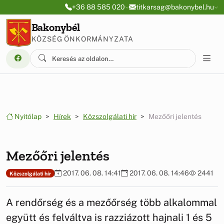
Ugrás a menüre
Ugrás a tartalomra
+36 88 585 020
titkarsag@bakonybel.hu
Bakonybél
KÖZSÉG ÖNKORMÁNYZATA
Nyitólap
Hírek
Közszolgálati hír
Mezőőri jelentés
Mezőőri jelentés
2017. 06. 08. 14:41
2017. 06. 08. 14:46
2441
Közszolgálati hír
A rendőrség és a mezőőrség több alkalommal
együtt és felváltva is razziázott hajnali 1 és 5