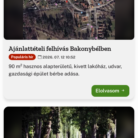
Ajánlattételi felhívás Bakonybélben
Populáris hír
2026. 07. 12 10:52
90 m² hasznos alapterületű, kivett lakóház, udvar,
gazdasági épület bérbe adása.
Elolvasom