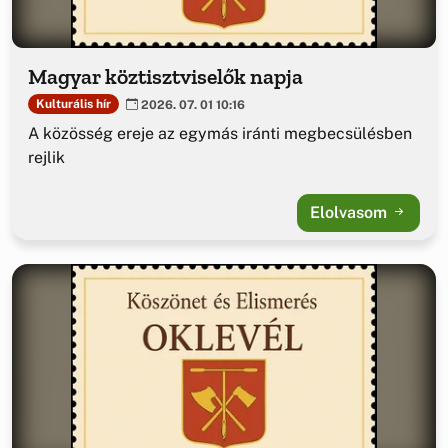
Magyar köztisztviselők napja
Kulturális hír
2026. 07. 01 10:16
A közösség ereje az egymás iránti megbecsülésben
rejlik
Elolvasom