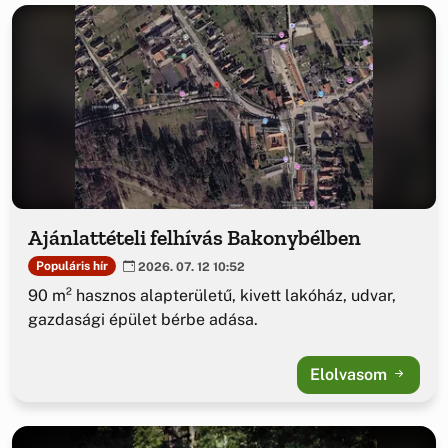
Ajánlattételi felhívás Bakonybélben
Populáris hír
2026. 07. 12 10:52
90 m² hasznos alapterületű, kivett lakóház, udvar,
gazdasági épület bérbe adása.
Elolvasom