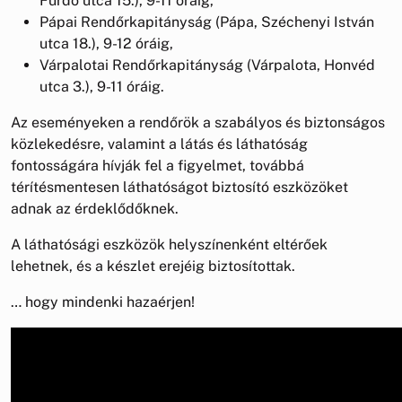
Fürdő utca 15.), 9-11 óráig,
Pápai Rendőrkapitányság (Pápa, Széchenyi István
utca 18.), 9-12 óráig,
Várpalotai Rendőrkapitányság (Várpalota, Honvéd
utca 3.), 9-11 óráig.
Az eseményeken a rendőrök a szabályos és biztonságos
közlekedésre, valamint a látás és láthatóság
fontosságára hívják fel a figyelmet, továbbá
térítésmentesen láthatóságot biztosító eszközöket
adnak az érdeklődőknek.
A láthatósági eszközök helyszínenként eltérőek
lehetnek, és a készlet erejéig biztosítottak.
… hogy mindenki hazaérjen!