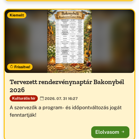
Kiemelt
Frissítve!
Tervezett rendezvénynaptár Bakonybél
2026
Kulturális hír
2026. 07. 31 16:27
A szervezők a program- és időpontváltozás jogát
fenntartják!
Elolvasom