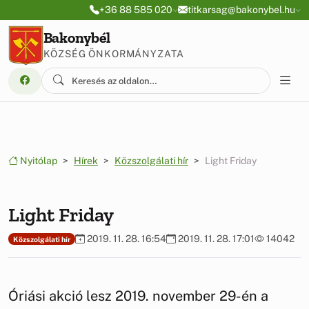
Ugrás a menüre
Ugrás a tartalomra
+36 88 585 020
titkarsag@bakonybel.hu
Bakonybél
KÖZSÉG ÖNKORMÁNYZATA
Nyitólap
Hírek
Közszolgálati hír
Light Friday
Light Friday
2019. 11. 28. 16:54
2019. 11. 28. 17:01
14042
Közszolgálati hír
Óriási akció lesz 2019. november 29-én a