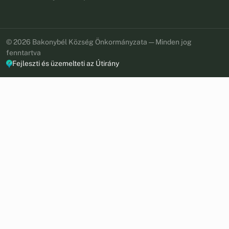
© 2026 Bakonybél Község Önkormányzata — Minden jog
fenntartva
Fejleszti és üzemelteti az Útirány