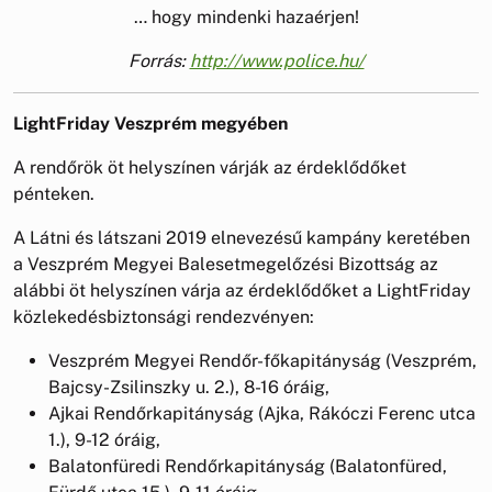
… hogy mindenki hazaérjen!
Forrás:
http://www.police.hu/
LightFriday Veszprém megyében
A rendőrök öt helyszínen várják az érdeklődőket
pénteken.
A Látni és látszani 2019 elnevezésű kampány keretében
a Veszprém Megyei Balesetmegelőzési Bizottság az
alábbi öt helyszínen várja az érdeklődőket a LightFriday
közlekedésbiztonsági rendezvényen:
Veszprém Megyei Rendőr-főkapitányság (Veszprém,
Bajcsy-Zsilinszky u. 2.), 8-16 óráig,
Ajkai Rendőrkapitányság (Ajka, Rákóczi Ferenc utca
1.), 9-12 óráig,
Balatonfüredi Rendőrkapitányság (Balatonfüred,