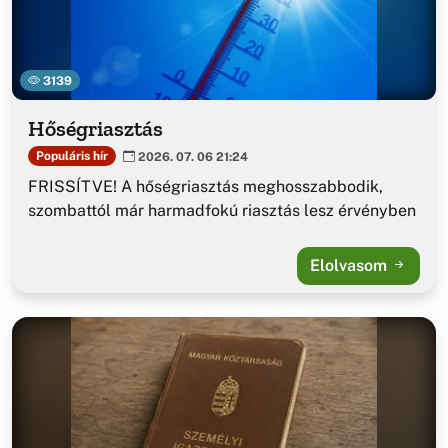
3139
Hőségriasztás
Populáris hír
2026. 07. 06 21:24
FRISSÍTVE! A hőségriasztás meghosszabbodik,
szombattól már harmadfokú riasztás lesz érvényben
Elolvasom