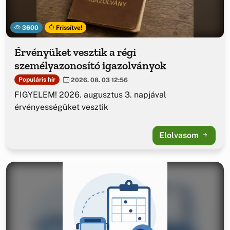
3600
Frissítve!
Érvényüket vesztik a régi
személyazonosító igazolványok
Populáris hír
2026. 08. 03 12:56
FIGYELEM! 2026. augusztus 3. napjával
érvényességüket vesztik
Elolvasom