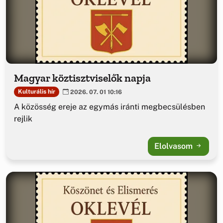
Magyar köztisztviselők napja
Kulturális hír
2026. 07. 01 10:16
A közösség ereje az egymás iránti megbecsülésben
rejlik
Elolvasom