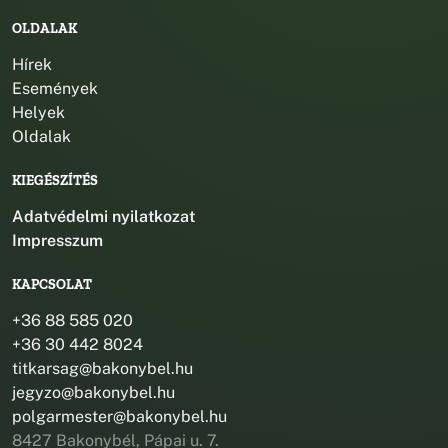
OLDALAK
Hírek
Események
Helyek
Oldalak
KIEGÉSZÍTÉS
Adatvédelmi nyilatkozat
Impresszum
KAPCSOLAT
+36 88 585 020
+36 30 442 8024
titkarsag@bakonybel.hu
jegyzo@bakonybel.hu
polgarmester@bakonybel.hu
8427 Bakonybél, Pápai u. 7.