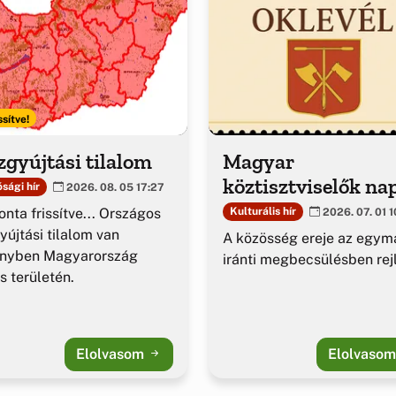
ssítve!
gyújtási tilalom
Magyar
köztisztviselők na
sági hír
2026. 08. 05 17:27
nta frissítve... Országos
Kulturális hír
2026. 07. 01 1
yújtási tilalom van
A közösség ereje az egym
ényben Magyarország
iránti megbecsülésben rejl
es területén.
Elolvasom
Elolvaso