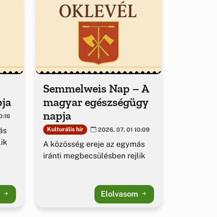
Semmelweis Nap – A
pja
magyar egészségügy
napja
0:16
ás
Kulturális hír
2026. 07. 01 10:09
ik
A közösség ereje az egymás
iránti megbecsülésben rejlik
m
Elolvasom