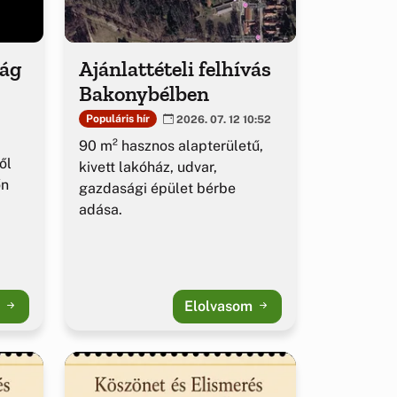
ság
Ajánlattételi felhívás
Bakonybélben
Populáris hír
2026. 07. 12 10:52
90 m² hasznos alapterületű,
ől
kivett lakóház, udvar,
őn
gazdasági épület bérbe
adása.
m
Elolvasom