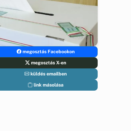
megosztás Facebookon
megosztás X-en
küldés emailben
link másolása