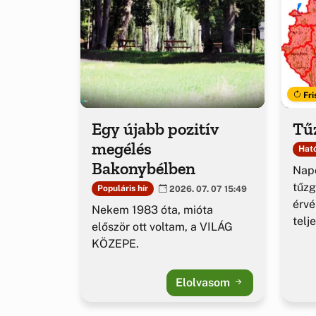
Fri
Egy újabb pozitív
Tűz
megélés
Ható
Bakonybélben
Napo
tűzg
Populáris hír
2026. 07. 07 15:49
érv
Nekem 1983 óta, mióta
telj
először ott voltam, a VILÁG
KÖZEPE.
Elolvasom