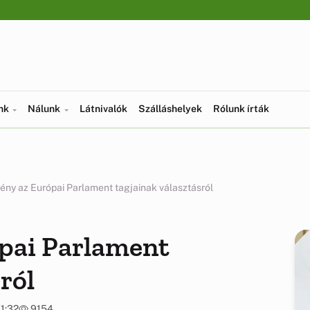
ünk
Nálunk
Látnivalók
Szálláshelyek
Rólunk írták
ny az Európai Parlament tagjainak választásról
pai Parlament
ról
11:32
9154