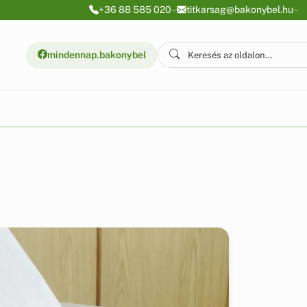
+36 88 585 020
titkarsag@bakonybel.hu
mindennap.bakonybel