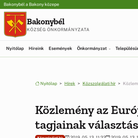
Ugrás a menüre
Ugrás a tartalomra
Bakonybél a Bakony közepe
Bakonybél
KÖZSÉG ÖNKORMÁNYZATA
Nyitólap
Híreink
Események
Önkormányzat
Település
Nyitólap
Hírek
Közszolgálati hír
Közlemé
Közlemény az Euró
tagjainak választás
2019. 05. 13. 11:32
2019. 05. 13. 
Közszolgálati hír