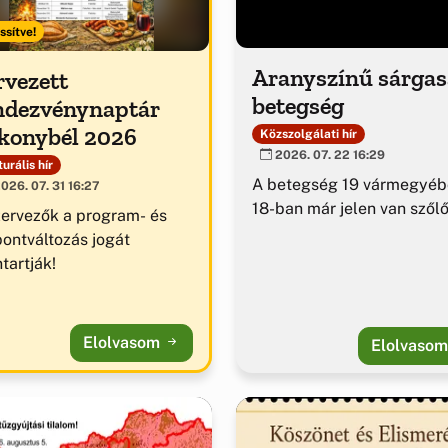
ssítve!
Aranyszínű sárga
rvezett
betegség
ndezvénynaptár
konybél 2026
Közszolgálati hír
2026. 07. 22 16:29
urális hír
A betegség 19 vármegyéb
026. 07. 31 16:27
18-ban már jelen van szől
zervezők a program- és
pontváltozás jogát
tartják!
Elolvasom
Elolvaso