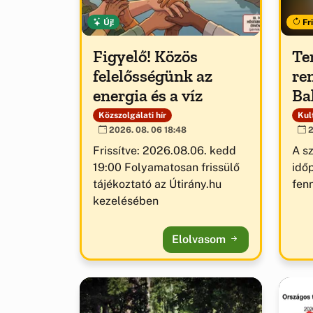
Új!
Fri
Figyelő! Közös
Te
felelősségünk az
re
energia és a víz
Ba
Közszolgálati hír
Kult
2026. 08. 06 18:48
2
Frissítve: 2026.08.06. kedd
A s
19:00 Folyamatosan frissülő
idő
tájékoztató az Útirány.hu
fenn
kezelésében
Elolvasom