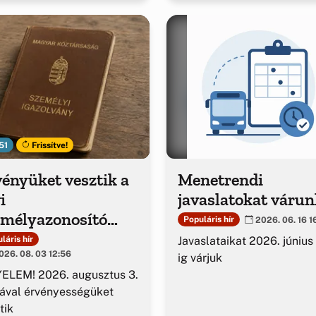
51
Frissítve!
ényüket vesztik a
Menetrendi
i
javaslatokat várun
emélyazonosító
Populáris hír
2026. 06. 16 1
azolványok
Javaslataikat 2026. június
láris hír
26. 08. 03 12:56
ig várjuk
ELEM! 2026. augusztus 3.
ával érvényességüket
tik