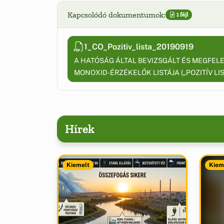
Kapcsolódó dokumentumok:
1 fájl
1_CO_Pozitiv_lista_20190919
A HATÓSÁG ÁLTAL BEVIZSGÁLT ÉS MEGFEL
MONOXID-ÉRZÉKELŐK LISTÁJA („POZITÍV LIS
Hírek
Kiemelt
Kiem