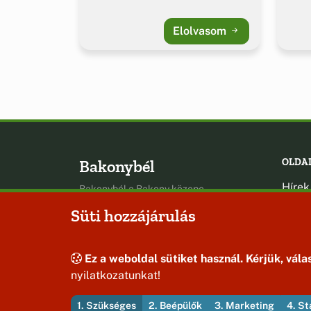
Elolvasom
Bakonybél
OLDA
Hírek
Bakonybél a Bakony közepe
Esem
Süti hozzájárulás
Hely
Oldal
Ez a weboldal sütiket használ. Kérjük, válas
nyilatkozatunkat!
1. Szükséges
2. Beépülők
3. Marketing
4. St