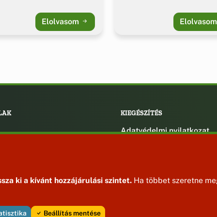
Elolvasom
Elolvaso
LAK
KIEGÉSZÍTÉS
Adatvédelmi nyilatkozat
ények
Impresszum
ek
ak
sza ki a kívánt hozzájárulási szintet.
Ha többet szeretne meg
atisztika
Beállítás mentése