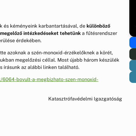
nk és kéményeink karbantartásával, de
különböző
s megelőző intézkedéseket tehetünk
a fűtésrendszer
erülése érdekében.
te azoknak a szén-monoxid-érzékelőknek a körét,
ukban megelőzési céllal. Most újabb három készülék
os írásunk az alábbi linken található.
ek/6064-bovult-a-megbizhato-szen-monoxid-
Katasztrófavédelmi Igazgatóság