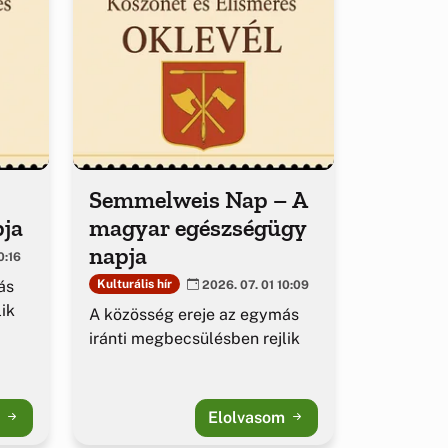
Semmelweis Nap – A
pja
magyar egészségügy
napja
0:16
ás
Kulturális hír
2026. 07. 01 10:09
ik
A közösség ereje az egymás
iránti megbecsülésben rejlik
m
Elolvasom