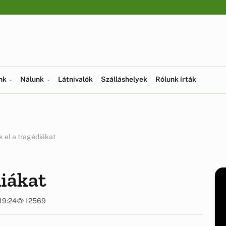
ünk
Nálunk
Látnivalók
Szálláshelyek
Rólunk írták
k el a tragédiákat
diákat
 19:24
12569