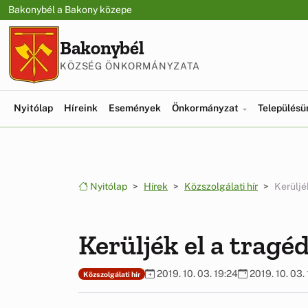
Ugrás a menüre
Ugrás a tartalomra
Bakonybél a Bakony közepe
Bakonybél
KÖZSÉG ÖNKORMÁNYZATA
Nyitólap
Híreink
Események
Önkormányzat
Település
Nyitólap
Hírek
Közszolgálati hír
Kerüljé
Kerüljék el a tragé
2019. 10. 03. 19:24
2019. 10. 03.
Közszolgálati hír