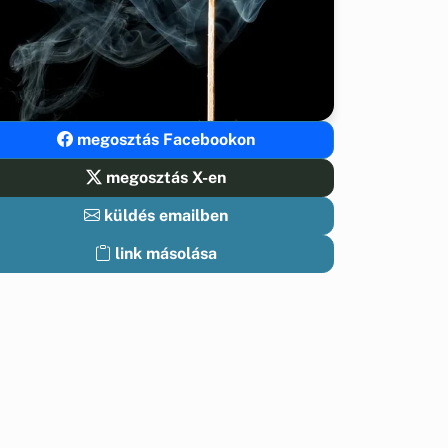
megosztás Facebookon
megosztás X-en
küldés emailben
link másolása