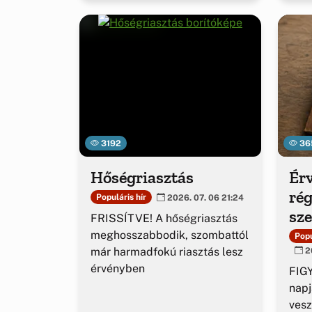
3192
36
Hőségriasztás
Érv
rég
Populáris hír
2026. 07. 06 21:24
sz
FRISSÍTVE! A hőségriasztás
ig
meghosszabbodik, szombattól
Popu
már harmadfokú riasztás lesz
20
érvényben
FIGY
napj
vesz