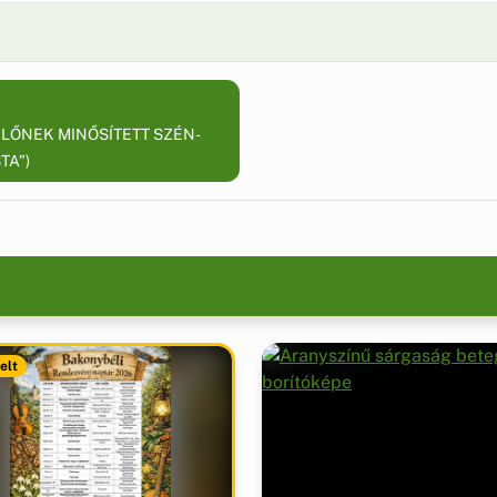
ELŐNEK MINŐSÍTETT SZÉN-
TA”)
elt