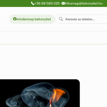
+36 88 585 020
titkarsag@bakonybel.hu
mindennap.bakonybel