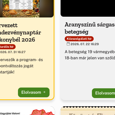
Aranyszínű sárga
rvezett
betegség
ndezvénynaptár
konybél 2026
Közszolgálati hír
2026. 07. 22 16:29
urális hír
A betegség 19 vármegyéb
026. 07. 31 16:27
18-ban már jelen van szől
zervezők a program- és
pontváltozás jogát
tartják!
Elolvasom
Elolvaso