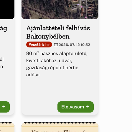
ság
Ajánlattételi felhívás
Bakonybélben
Populáris hír
2026. 07. 12 10:52
90 m² hasznos alapterületű,
ől
kivett lakóház, udvar,
őn
gazdasági épület bérbe
adása.
m
Elolvasom