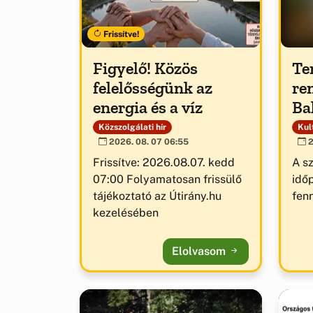
Frissítve!
Figyelő! Közös
Te
felelősségünk az
re
energia és a víz
Ba
Közszolgálati hír
Kult
2026. 08. 07 06:55
2
Frissítve: 2026.08.07. kedd
A s
07:00 Folyamatosan frissülő
idő
tájékoztató az Útirány.hu
fenn
kezelésében
Elolvasom