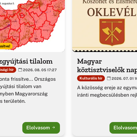
ssítve!
gyújtási tilalom
Magyar
köztisztviselők na
sági hír
2026. 08. 05 17:27
nta frissítve... Országos
Kulturális hír
2026. 07. 01 1
yújtási tilalom van
A közösség ereje az egym
ényben Magyarország
iránti megbecsülésben rejl
es területén.
Elolvasom
Elolvaso