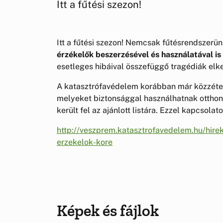
Itt a fűtési szezon!
Itt a fűtési szezon! Nemcsak fűtésrendszerü
érzékelők beszerzésével és használatával i
esetleges hibáival összefüggő tragédiák elk
A katasztrófavédelem korábban már közzétet
melyeket biztonsággal használhatnak otthon
került fel az ajánlott listára. Ezzel kapcsolat
http://veszprem.katasztrofavedelem.hu/hir
erzekelok-kore
Képek és fájlok