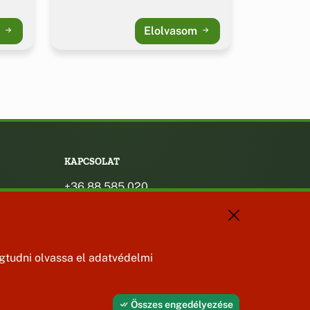
m
Elolvasom
KAPCSOLAT
+36 88 585 020
+36 30 442 8024
titkarsag@bakonybel.hu
jegyzo@bakonybel.hu
polgarmester@bakonybel.hu
tudni olvassa el adatvédelmi
8427 Bakonybél, Pápai u. 7.
Összes engedélyezése