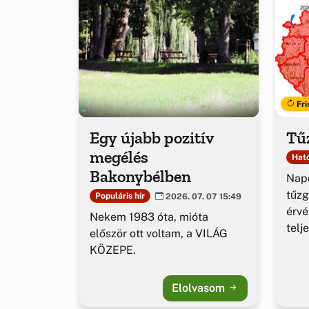
Fri
Egy újabb pozitív
Tűz
megélés
Ható
Bakonybélben
Napo
tűzg
Populáris hír
2026. 07. 07 15:49
érv
Nekem 1983 óta, mióta
telj
először ott voltam, a VILÁG
KÖZEPE.
Elolvasom