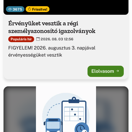
3675
Frissítve!
Érvényüket vesztik a régi
személyazonosító igazolványok
Populáris hír
2026. 08. 03 12:56
FIGYELEM! 2026. augusztus 3. napjával
érvényességüket vesztik
Elolvasom