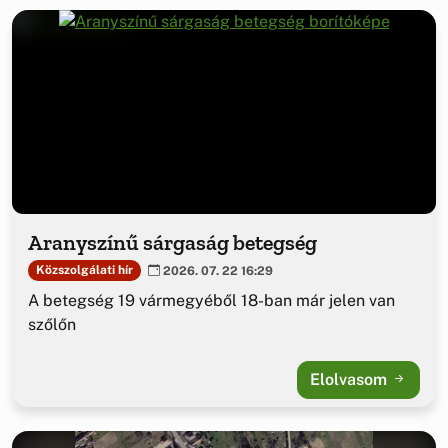
Aranyszínű sárgaság betegség
Közszolgálati hír
2026. 07. 22 16:29
A betegség 19 vármegyéből 18-ban már jelen van
szőlőn
Elolvasom