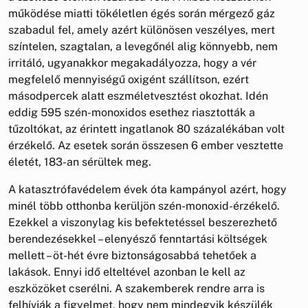
működése miatti tökéletlen égés során mérgező gáz
szabadul fel, amely azért különösen veszélyes, mert
színtelen, szagtalan, a levegőnél alig könnyebb, nem
irritáló, ugyanakkor megakadályozza, hogy a vér
megfelelő mennyiségű oxigént szállítson, ezért
másodpercek alatt eszméletvesztést okozhat. Idén
eddig 595 szén-monoxidos esethez riasztották a
tűzoltókat, az érintett ingatlanok 80 százalékában volt
érzékelő. Az esetek során összesen 6 ember vesztette
életét, 183-an sérültek meg.
A katasztrófavédelem évek óta kampányol azért, hogy
minél több otthonba kerüljön szén-monoxid-érzékelő.
Ezekkel a viszonylag kis befektetéssel beszerezhető
berendezésekkel – elenyésző fenntartási költségek
mellett – öt-hét évre biztonságosabbá tehetőek a
lakások. Ennyi idő elteltével azonban le kell az
eszközöket cserélni. A szakemberek rendre arra is
felhívják a figyelmet, hogy nem mindegyik készülék