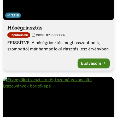
3218
Hőségriasztás
Populáris hír
2026. 07. 06 21:24
FRISSÍTVE! A hőségriasztás meghosszabbodik,
szombattól már harmadfokú riasztás lesz érvényben
Elolvasom