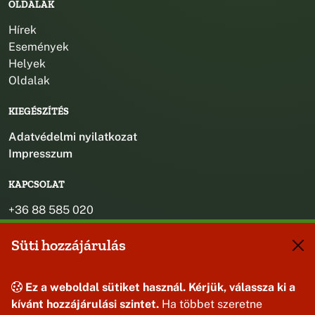
OLDALAK
Hírek
Események
Helyek
Oldalak
KIEGÉSZÍTÉS
Adatvédelmi nyilatkozat
Impresszum
KAPCSOLAT
+36 88 585 020
+36 30 442 8024
Süti hozzájárulás
titkarsag@bakonybel.hu
jegyzo@bakonybel.hu
polgarmester@bakonybel.hu
Ez a weboldal sütiket használ. Kérjük, válassza ki a
8427 Bakonybél, Pápai u. 7.
kívánt hozzájárulási szintet.
Ha többet szeretne