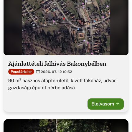
Ajánlattételi felhívás Bakonybélben
Populáris hír
2026. 07. 12 10:52
90 m² hasznos alapterületű, kivett lakóház, udvar,
gazdasági épület bérbe adása.
Elolvasom