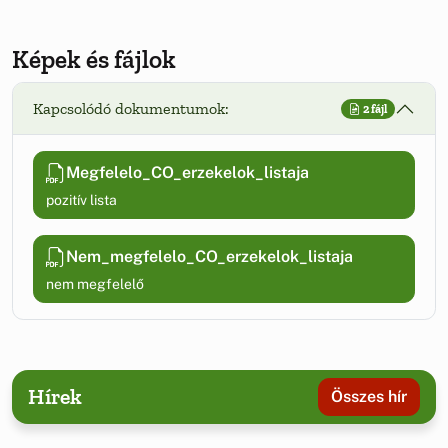
Képek és fájlok
Kapcsolódó dokumentumok:
2 fájl
Megfelelo_CO_erzekelok_listaja
pozitív lista
Nem_megfelelo_CO_erzekelok_listaja
nem megfelelő
Hírek
Összes hír