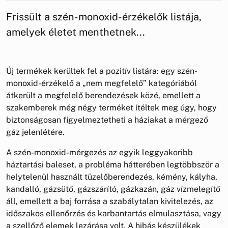
Frissült a szén-monoxid-érzékelők listája,
amelyek életet menthetnek...
Új termékek kerültek fel a pozitív listára: egy szén-
monoxid-érzékelő a „nem megfelelő” kategóriából
átkerült a megfelelő berendezések közé, emellett a
szakemberek még négy terméket ítéltek meg úgy, hogy
biztonságosan figyelmeztetheti a háziakat a mérgező
gáz jelenlétére.
A szén-monoxid-mérgezés az egyik leggyakoribb
háztartási baleset, a probléma hátterében legtöbbször a
helytelenül használt tüzelőberendezés, kémény, kályha,
kandalló, gázsütő, gázszárító, gázkazán, gáz vízmelegítő
áll, emellett a baj forrása a szabálytalan kivitelezés, az
időszakos ellenőrzés és karbantartás elmulasztása, vagy
a szellőző elemek lezárása volt. A hibás készülékek