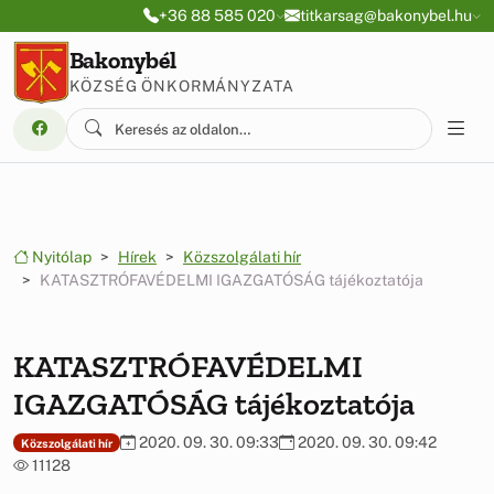
Ugrás a menüre
Ugrás a tartalomra
+36 88 585 020
titkarsag@bakonybel.hu
Bakonybél
KÖZSÉG ÖNKORMÁNYZATA
Nyitólap
Hírek
Közszolgálati hír
KATASZTRÓFAVÉDELMI IGAZGATÓSÁG tájékoztatója
KATASZTRÓFAVÉDELMI
IGAZGATÓSÁG tájékoztatója
2020. 09. 30. 09:33
2020. 09. 30. 09:42
Közszolgálati hír
11128