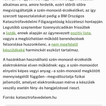
alkalmas arra, amire hirdetik, ezért időről-időre
megvizsgáltatják a szén-monoxid-érzékelőket, az így
szerzett tapasztalatokat pedig a BM Országos
Katasztrófavédelmi Főigazgatóság közzéteszi honlapján.
Legutóbb szeptember tizennyolcadikán frissültek
a
listák
, ennek alapján az úgynevezett
pozitív lista
,
vagyis a megbízhatóan működő berendezések
felsorolása huszonkilenc, a
nem megfelelő
készülékeké
harminckét eszközt tartalmaz.
A hazánkban használható szén-monoxid-érzékelők
elektrokémiai elven működnek: egy, a szén-monoxidot
elnyelni képes vegyi anyag – a szén-monoxid megkötött
mennyiségétől függően – megváltoztatja fizikai
jellemzőit, amelyet elektronikusan mérve a készülék
veszély esetén fény- és hangjelzéssel riaszt.
Forrás: katasztrofavedelem.hu