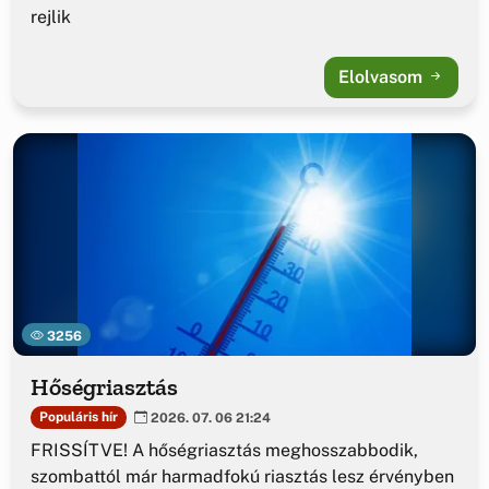
rejlik
Elolvasom
3256
Hőségriasztás
Populáris hír
2026. 07. 06 21:24
FRISSÍTVE! A hőségriasztás meghosszabbodik,
szombattól már harmadfokú riasztás lesz érvényben