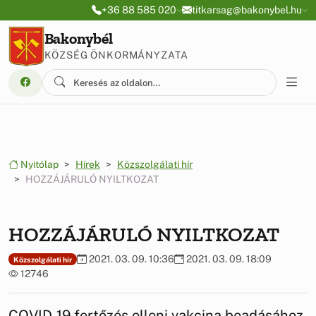
Ugrás a menüre
Ugrás a tartalomra
+36 88 585 020
titkarsag@bakonybel.hu
Bakonybél
KÖZSÉG ÖNKORMÁNYZATA
Nyitólap
Hírek
Közszolgálati hír
HOZZÁJÁRULÓ NYILTKOZAT
HOZZÁJÁRULÓ NYILTKOZAT
2021. 03. 09. 10:36
2021. 03. 09. 18:09
Közszolgálati hír
12746
COVID-19 fertőzés elleni vakcina beadásához