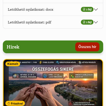
Letölthető nyilatkozat: docx
1 fájl
Letölthető nyilatkozat: pdf
1 fájl
Hírek
Összes hír
Kiemelt
Frissítve!