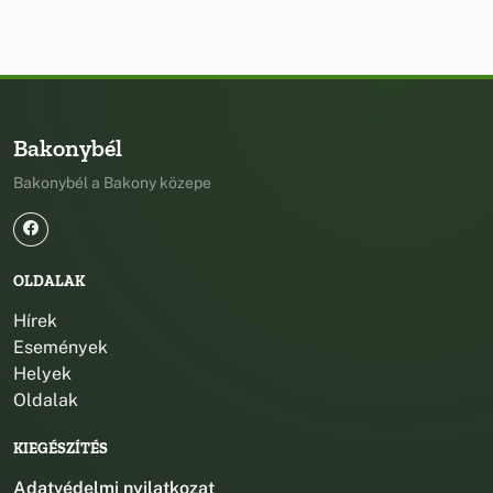
Bakonybél
Bakonybél a Bakony közepe
OLDALAK
Hírek
Események
Helyek
Oldalak
KIEGÉSZÍTÉS
Adatvédelmi nyilatkozat