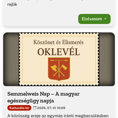
rejlik
Elolvasom
Semmelweis Nap – A magyar
egészségügy napja
Kulturális hír
2026. 07. 01 10:09
A közösség ereje az egymás iránti megbecsülésben