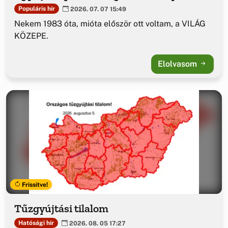
Populáris hír
2026. 07. 07 15:49
Nekem 1983 óta, mióta először ott voltam, a VILÁG
KÖZEPE.
Elolvasom
Frissítve!
Tűzgyújtási tilalom
Hatósági hír
2026. 08. 05 17:27