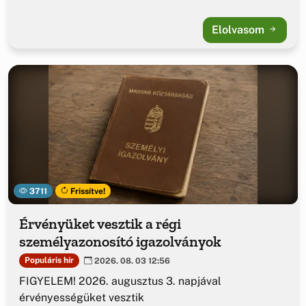
Elolvasom
3711
Frissítve!
Érvényüket vesztik a régi
személyazonosító igazolványok
Populáris hír
2026. 08. 03 12:56
FIGYELEM! 2026. augusztus 3. napjával
érvényességüket vesztik