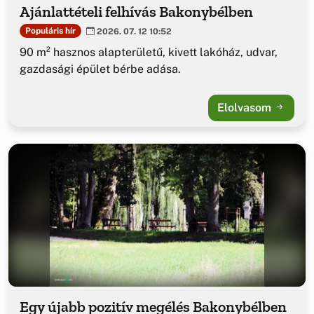
Ajánlattételi felhívás Bakonybélben
Populáris hír
2026. 07. 12 10:52
90 m² hasznos alapterületű, kivett lakóház, udvar,
gazdasági épület bérbe adása.
Elolvasom
Egy újabb pozitív megélés Bakonybélben