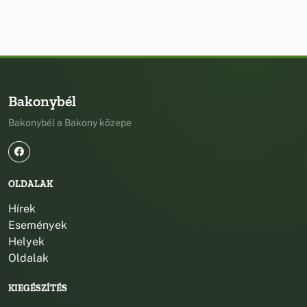
Bakonybél
Bakonybél a Bakony közepe
OLDALAK
Hírek
Események
Helyek
Oldalak
KIEGÉSZÍTÉS