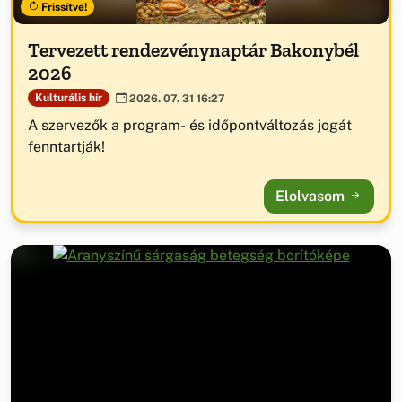
Frissítve!
Tervezett rendezvénynaptár Bakonybél
2026
Kulturális hír
2026. 07. 31 16:27
A szervezők a program- és időpontváltozás jogát
fenntartják!
Elolvasom