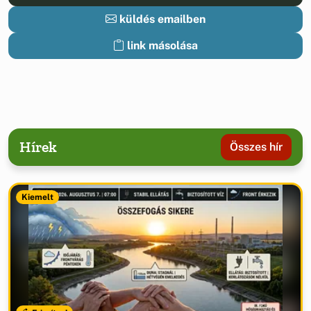
küldés emailben
link másolása
Hírek
Összes hír
Kiemelt