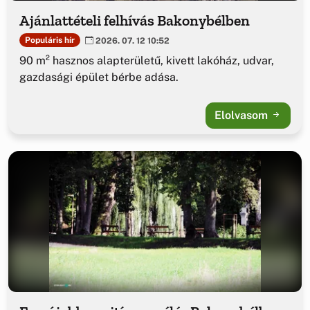
Ajánlattételi felhívás Bakonybélben
Populáris hír
2026. 07. 12 10:52
90 m² hasznos alapterületű, kivett lakóház, udvar,
gazdasági épület bérbe adása.
Elolvasom