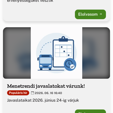
érvényességüket vesztik
Elolvasom
Menetrendi javaslatokat várunk!
Populáris hír
2026. 06. 16 16:40
Javaslataikat 2026. június 24-ig várjuk