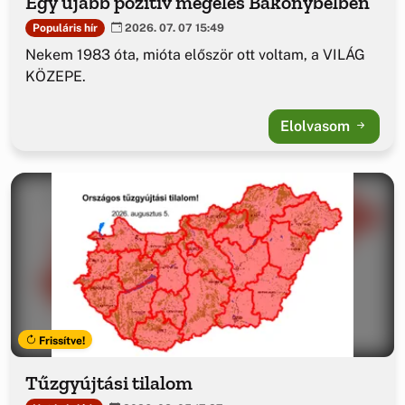
Egy újabb pozitív megélés Bakonybélben
Populáris hír
2026. 07. 07 15:49
Nekem 1983 óta, mióta először ott voltam, a VILÁG
KÖZEPE.
Elolvasom
Frissítve!
Tűzgyújtási tilalom