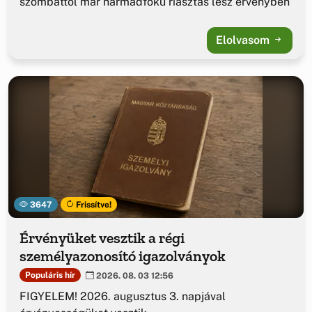
szombattól már harmadfokú riasztás lesz érvényben
Elolvasom
3647
Frissítve!
Érvényüket vesztik a régi
személyazonosító igazolványok
Populáris hír
2026. 08. 03 12:56
FIGYELEM! 2026. augusztus 3. napjával