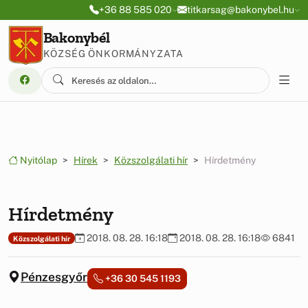
Ugrás a menüre
Ugrás a tartalomra
+36 88 585 020
titkarsag@bakonybel.hu
Bakonybél
KÖZSÉG ÖNKORMÁNYZATA
Nyitólap
Hírek
Közszolgálati hír
Hírdetmény
Hírdetmény
2018. 08. 28. 16:18
2018. 08. 28. 16:18
6841
Közszolgálati hír
Pénzesgyőr
+36 30 545 1193