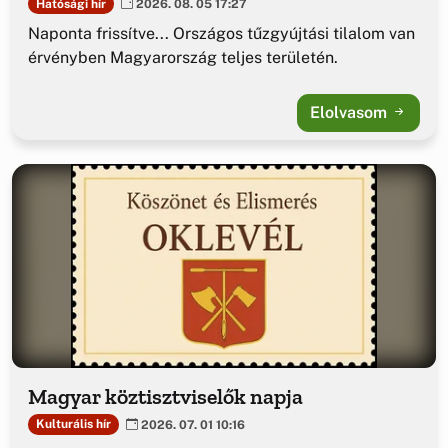
Hatósági hír
2026. 08. 05 17:27
Naponta frissítve... Országos tűzgyújtási tilalom van
érvényben Magyarország teljes területén.
Elolvasom
Magyar köztisztviselők napja
Kulturális hír
2026. 07. 01 10:16