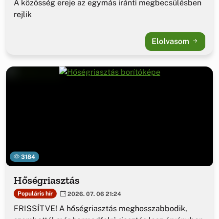
A közösség ereje az egymás iránti megbecsülésben
rejlik
Elolvasom
3184
Hőségriasztás
Populáris hír
2026. 07. 06 21:24
FRISSÍTVE! A hőségriasztás meghosszabbodik,