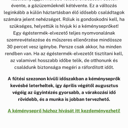
évente, a gázüzeműeknél kétévente. Ez a változás
leginkább a külön háztartásban élő idősebb családtagok
számára jelent nehézséget. Róluk is gondoskodni kell, ha
szükséges, helyettük is hívjuk ki a kéményseprőket!
Egy égéstermék-elvezető teljes nyomvonalának
szemrevételezése és műszeres ellenőrzése mindössze
30 percet vesz igénybe. Persze csak akkor, ha minden
rendben van. Ha az égéstermék-elvezetőt tisztítani kell,
az valamivel hosszabb időbe telik, de otthonunk és
családunk biztonsága megéri a ráfordított időt.
A fűtési szezonon kívüli időszakban a kéményseprők
kevésbé leterheltek, így április végétől augusztus
végéig az ügyintézés gyorsabb, a várakozási idő
rövidebb, és a munka is jobban tervezhető.
A kéményseprő házhoz hívását itt kezdeményezheti!