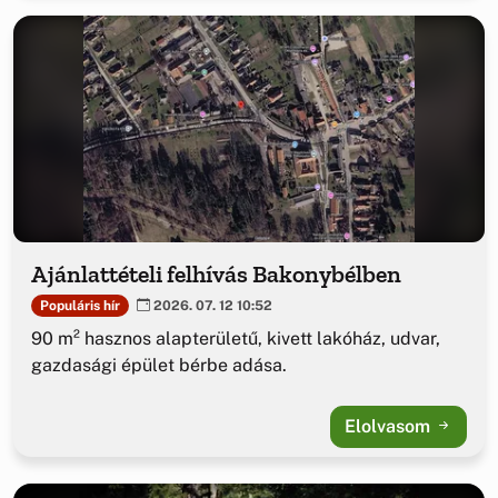
Ajánlattételi felhívás Bakonybélben
Populáris hír
2026. 07. 12 10:52
90 m² hasznos alapterületű, kivett lakóház, udvar,
gazdasági épület bérbe adása.
Elolvasom