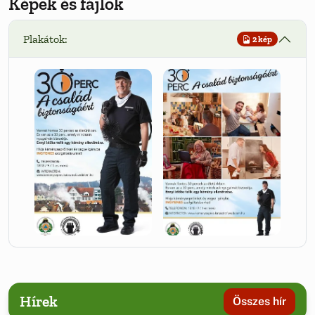
Képek és fájlok
Plakátok:
2 kép
Hírek
Összes hír