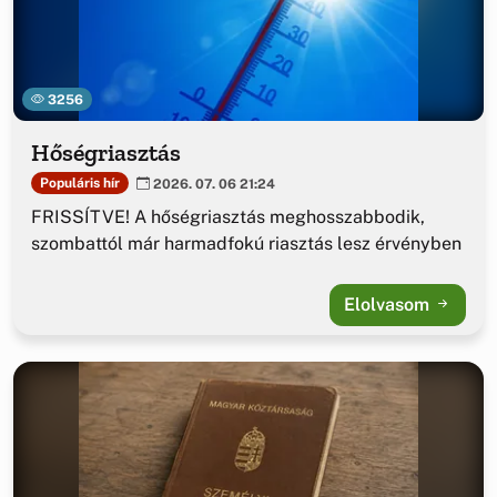
3256
Hőségriasztás
Populáris hír
2026. 07. 06 21:24
FRISSÍTVE! A hőségriasztás meghosszabbodik,
szombattól már harmadfokú riasztás lesz érvényben
Elolvasom