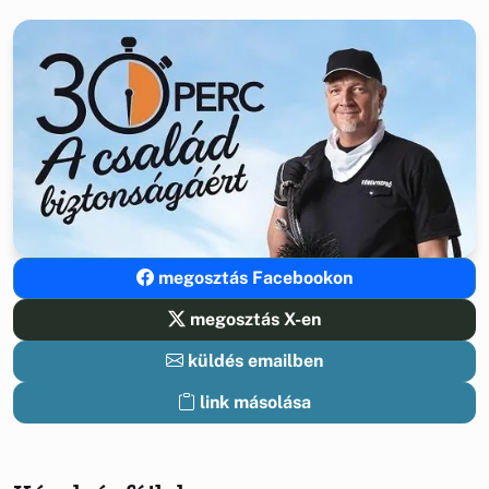
megosztás Facebookon
megosztás X-en
küldés emailben
link másolása