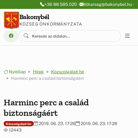
Ugrás a menüre
Ugrás a tartalomra
+36 88 585 020
titkarsag@bakonybel.hu
Bakonybél
KÖZSÉG ÖNKORMÁNYZATA
Nyitólap
Hírek
Közszolgálati hír
Harminc perc a család biztonságáért
Harminc perc a család
biztonságáért
2019. 06. 23. 17:26
2019. 06. 23. 17:26
Közszolgálati hír
12443