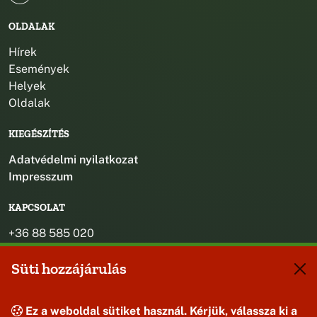
OLDALAK
Hírek
Események
Helyek
Oldalak
KIEGÉSZÍTÉS
Adatvédelmi nyilatkozat
Impresszum
KAPCSOLAT
+36 88 585 020
+36 30 442 8024
Süti hozzájárulás
titkarsag@bakonybel.hu
jegyzo@bakonybel.hu
polgarmester@bakonybel.hu
Ez a weboldal sütiket használ. Kérjük, válassza ki a