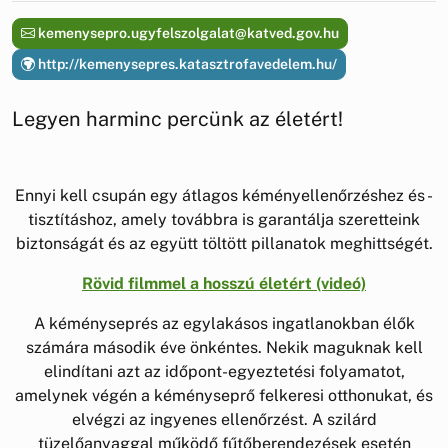
kemenysepro.ugyfelszolgalat@katved.gov.hu
http://kemenysepres.katasztrofavedelem.hu/
Legyen harminc percünk az életért!
Ennyi kell csupán egy átlagos kéményellenőrzéshez és -
tisztításhoz, amely továbbra is garantálja szeretteink
biztonságát és az együtt töltött pillanatok meghittségét.
Rövid filmmel a hosszú életért (videó)
A kéményseprés az egylakásos ingatlanokban élők
számára második éve önkéntes. Nekik maguknak kell
elindítani azt az időpont-egyeztetési folyamatot,
amelynek végén a kéményseprő felkeresi otthonukat, és
elvégzi az ingyenes ellenőrzést. A szilárd
tüzelőanyaggal működő fűtőberendezések esetén