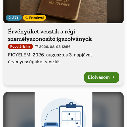
3711
Frissítve!
Érvényüket vesztik a régi
személyazonosító igazolványok
Populáris hír
2026. 08. 03 12:56
FIGYELEM! 2026. augusztus 3. napjával
érvényességüket vesztik
Elolvasom