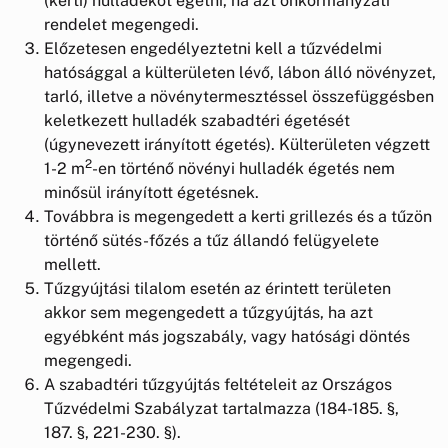
(kerti) hulladékot égetni, ha azt önkormányzati
rendelet megengedi.
Előzetesen engedélyeztetni kell a tűzvédelmi
hatósággal a külterületen lévő, lábon álló növényzet,
tarló, illetve a növénytermesztéssel összefüggésben
keletkezett hulladék szabadtéri égetését
(úgynevezett irányított égetés). Külterületen végzett
2
1-2 m
-en történő növényi hulladék égetés nem
minősül irányított égetésnek.
Továbbra is megengedett a kerti grillezés és a tűzön
történő sütés-főzés a tűz állandó felügyelete
mellett.
Tűzgyújtási tilalom esetén az érintett területen
akkor sem megengedett a tűzgyújtás, ha azt
egyébként más jogszabály, vagy hatósági döntés
megengedi.
A szabadtéri tűzgyújtás feltételeit az Országos
Tűzvédelmi Szabályzat tartalmazza (184-185. §,
187. §, 221-230. §).