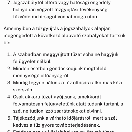
Jogszabálytól eltérő vagy hatósági engedély
hiányában végzett tűzgyújtási tevékenység
tűzvédelmi bírságot vonhat maga után.
Amennyiben a tűzgyújtás a jogszabályok alapján
megengedett a következő alapvető szabályokat tartsuk
be:
A szabadban meggyújtott tüzet soha ne hagyjuk
felügyelet nélkül.
Minden esetben gondoskodjunk megfelelő
mennyiségű oltóanyagról.
Mindig legyen nálunk a tűz oltására alkalmas kézi
szerszám.
Csak akkora tüzet gyújtsunk, amekkorát
folyamatosan felügyeletünk alatt tudunk tartani, a
szél ne tudjon izzó zsarátnokokat elvinni.
Tájékozódjunk a várható időjárásról, mert a szél
kedvez a tűz gyors továbbterjedésének.