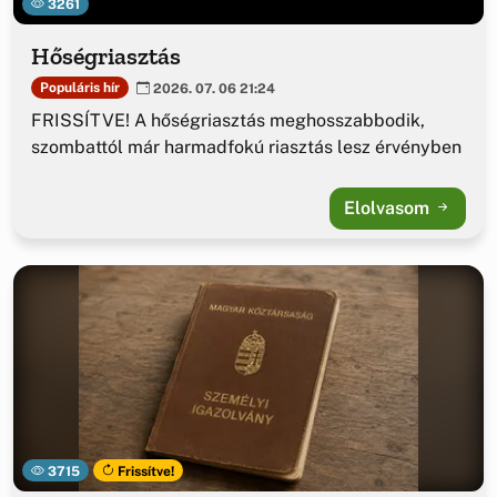
3261
Hőségriasztás
Populáris hír
2026. 07. 06 21:24
FRISSÍTVE! A hőségriasztás meghosszabbodik,
szombattól már harmadfokú riasztás lesz érvényben
Elolvasom
3715
Frissítve!