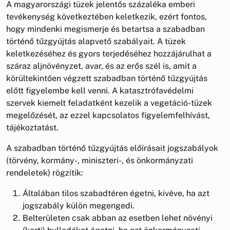
A magyarországi tüzek jelentős százaléka emberi
tevékenység következtében keletkezik, ezért fontos,
hogy mindenki megismerje és betartsa a szabadban
történő tűzgyújtás alapvető szabályait. A tüzek
keletkezéséhez és gyors terjedéséhez hozzájárulhat a
száraz aljnövényzet, avar, és az erős szél is, amit a
körültekintően végzett szabadban történő tűzgyújtás
előtt figyelembe kell venni. A katasztrófavédelmi
szervek kiemelt feladatként kezelik a vegetáció-tüzek
megelőzését, az ezzel kapcsolatos figyelemfelhívást,
tájékoztatást.
A szabadban történő tűzgyújtás előírásait jogszabályok
(törvény, kormány-, miniszteri-, és önkormányzati
rendeletek) rögzítik:
Általában tilos szabadtéren égetni, kivéve, ha azt
jogszabály külön megengedi.
Belterületen csak abban az esetben lehet növényi