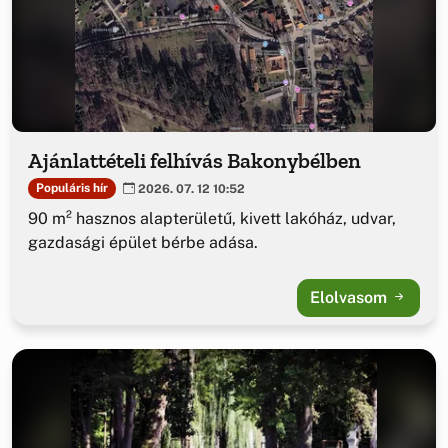
Ajánlattételi felhívás Bakonybélben
Populáris hír
2026. 07. 12 10:52
90 m² hasznos alapterületű, kivett lakóház, udvar,
gazdasági épület bérbe adása.
Elolvasom