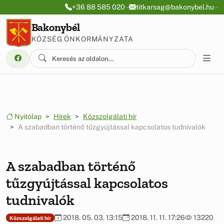
Ugrás a menüre
Ugrás a tartalomra
+36 88 585 020
titkarsag@bakonybel.hu
Bakonybél
KÖZSÉG ÖNKORMÁNYZATA
Nyitólap
Hírek
Közszolgálati hír
A szabadban történő tűzgyújtással kapcsolatos tudnivalók
A szabadban történő
tűzgyújtással kapcsolatos
tudnivalók
2018. 05. 03. 13:15
2018. 11. 11. 17:26
13220
Közszolgálati hír