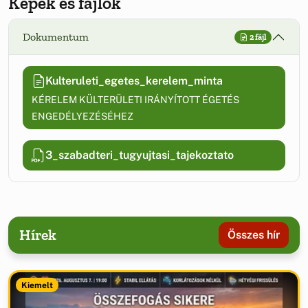
Képek és fájlok
Dokumentum
2 fájl
Kulteruleti_egetes_kerelem_minta
KÉRELEM KÜLTERÜLETI IRÁNYÍTOTT ÉGETÉS
ENGEDÉLYEZÉSÉHEZ
3_szabadteri_tugyujtasi_tajekoztato
Hírek
Összes hír
Kiemelt