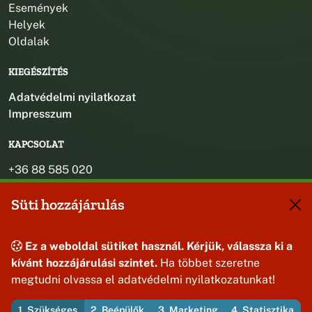
Események
Helyek
Oldalak
KIEGÉSZÍTÉS
Adatvédelmi nyilatkozat
Impresszum
KAPCSOLAT
+36 88 585 020
+36 30 442 8024
Süti hozzájárulás
titkarsag@bakonybel.hu
jegyzo@bakonybel.hu
polgarmester@bakonybel.hu
Ez a weboldal sütiket használ. Kérjük, válassza ki a
8427 Bakonybél, Pápai u. 7.
kívánt hozzájárulási szintet.
Ha többet szeretne
megtudni olvassa el adatvédelmi nyilatkozatunkat!
1. Szükséges
2. Beépülők
3. Marketing
4. Statisztika