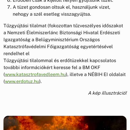
Erdőben csak a kijelölt helyen gyújtsunk tüzet.
A tüzet gondosan oltsuk el, használjunk vizet,
nehogy a szél esetleg visszagyújtsa.
Tűzgyújtási tilalmat (fokozottan tűzveszélyes időszakot
a Nemzeti Élelmiszerlánc Biztonsági Hivatal Erdészeti
Igazgatóság a Belügyminisztérium Országos
Katasztrófavédelmi Főigazgatóság egyetértésével
rendelhet el
Tűzgyújtási tilalommal és erdőtüzekkel kapcsolatos
további információkért keresse fel a BM OKF
(
www.katasztrofavedleem.hu
), illetve a NÉBIH EI oldalait
(
www.erdotuz.hu
).
A kép illusztráció!