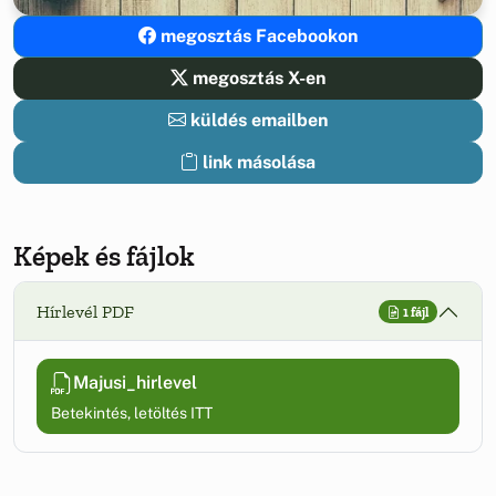
megosztás Facebookon
megosztás X-en
küldés emailben
link másolása
Képek és fájlok
Hírlevél PDF
1 fájl
Majusi_hirlevel
Betekintés, letöltés ITT