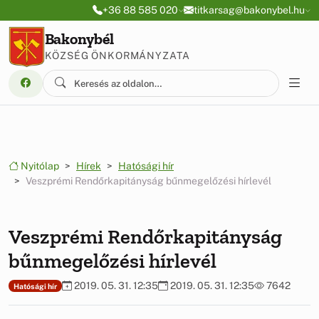
Ugrás a menüre
Ugrás a tartalomra
+36 88 585 020
titkarsag@bakonybel.hu
Bakonybél
KÖZSÉG ÖNKORMÁNYZATA
Nyitólap
Hírek
Hatósági hír
Veszprémi Rendőrkapitányság bűnmegelőzési hírlevél
Veszprémi Rendőrkapitányság
bűnmegelőzési hírlevél
2019. 05. 31. 12:35
2019. 05. 31. 12:35
7642
Hatósági hír