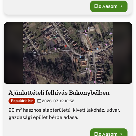
Elolvasom
Ajánlattételi felhívás Bakonybélben
Populáris hír
2026. 07. 12 10:52
90 m² hasznos alapterületű, kivett lakóház, udvar,
gazdasági épület bérbe adása.
Elolvasom