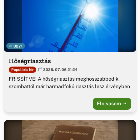
3271
Hőségriasztás
Populáris hír
2026. 07. 06 21:24
FRISSÍTVE! A hőségriasztás meghosszabbodik,
szombattól már harmadfokú riasztás lesz érvényben
Elolvasom