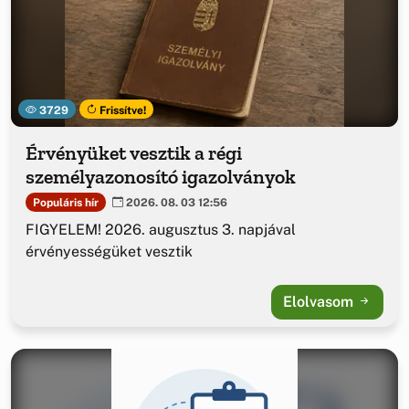
3729
Frissítve!
Érvényüket vesztik a régi
személyazonosító igazolványok
Populáris hír
2026. 08. 03 12:56
FIGYELEM! 2026. augusztus 3. napjával
érvényességüket vesztik
Elolvasom