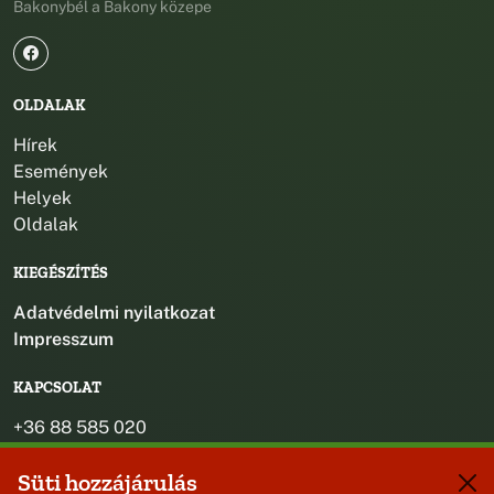
Bakonybél a Bakony közepe
OLDALAK
Hírek
Események
Helyek
Oldalak
KIEGÉSZÍTÉS
Adatvédelmi nyilatkozat
Impresszum
KAPCSOLAT
+36 88 585 020
+36 30 442 8024
Süti hozzájárulás
titkarsag@bakonybel.hu