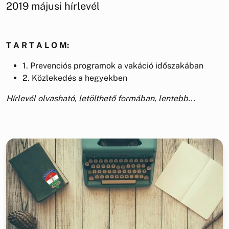
2019 májusi hírlevél
T A R T A L O M:
1. Prevenciós programok a vakáció időszakában
2. Közlekedés a hegyekben
Hírlevél olvasható, letölthető formában, lentebb...