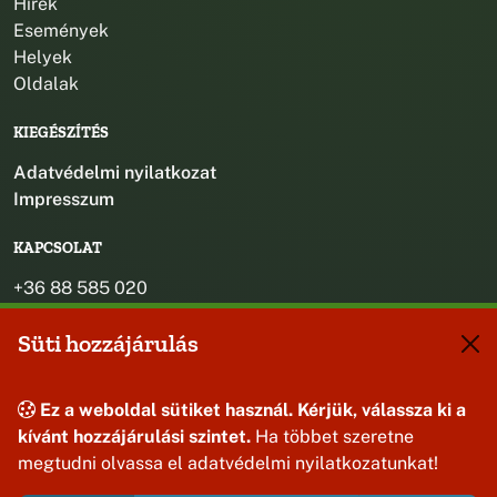
Hírek
Események
Helyek
Oldalak
KIEGÉSZÍTÉS
Adatvédelmi nyilatkozat
Impresszum
KAPCSOLAT
+36 88 585 020
+36 30 442 8024
Süti hozzájárulás
titkarsag@bakonybel.hu
jegyzo@bakonybel.hu
polgarmester@bakonybel.hu
Ez a weboldal sütiket használ. Kérjük, válassza ki a
8427 Bakonybél, Pápai u. 7.
kívánt hozzájárulási szintet.
Ha többet szeretne
megtudni olvassa el adatvédelmi nyilatkozatunkat!