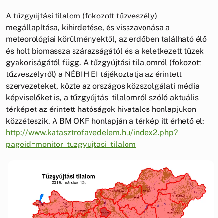
A tűzgyújtási tilalom (fokozott tűzveszély)
megállapítása, kihirdetése, és visszavonása a
meteorológiai körülményektől, az erdőben található élő
és holt biomassza szárazságától és a keletkezett tüzek
gyakoriságától függ. A tűzgyújtási tilalomról (fokozott
tűzveszélyről) a NÉBIH EI tájékoztatja az érintett
szervezeteket, közte az országos közszolgálati média
képviselőket is, a tűzgyújtási tilalomról szóló aktuális
térképet az érintett hatóságok hivatalos honlapjukon
közzéteszik. A BM OKF honlapján a térkép itt érhető el:
http://www.katasztrofavedelem.hu/index2.php?
pageid=monitor_tuzgyujtasi_tilalom