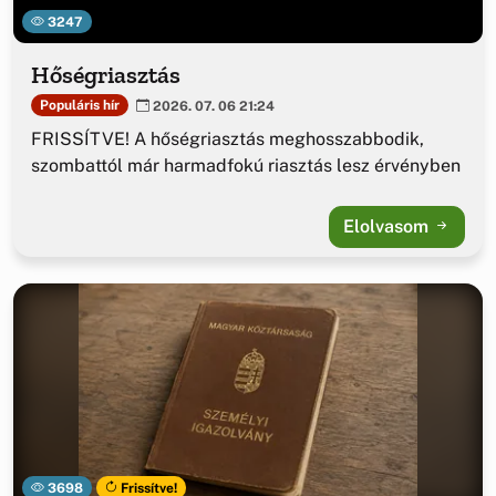
3247
Hőségriasztás
Populáris hír
2026. 07. 06 21:24
FRISSÍTVE! A hőségriasztás meghosszabbodik,
szombattól már harmadfokú riasztás lesz érvényben
Elolvasom
3698
Frissítve!