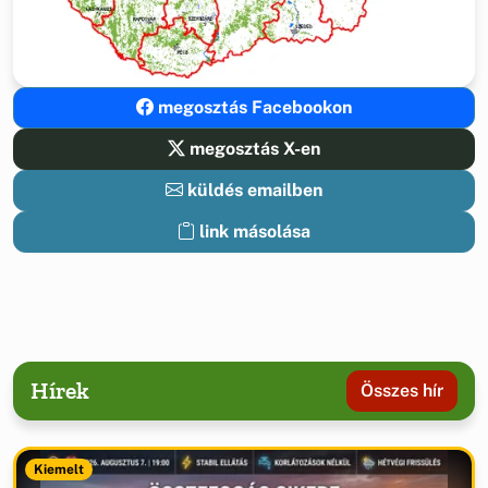
megosztás Facebookon
megosztás X-en
küldés emailben
link másolása
Hírek
Összes hír
Kiemelt