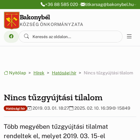
Ugrás a menüre
Ugrás a tartalomra
+36 88 585 020
titkarsag@bakonybel.hu
Bakonybél
KÖZSÉG ÖNKORMÁNYZATA
Nyitólap
Hírek
Hatósági hír
Nincs tűzgyújtási tilalom
Nincs tűzgyújtási tilalom
2019. 03. 01. 18:27
2025. 02. 10. 16:39
15849
Hatósági hír
Több megyében tűzgyújtási tilalmat
rendeltek el, melyet 2019. 03. 15-el