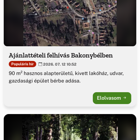
Ajánlattételi felhívás Bakonybélben
Populáris hír
2026. 07. 12 10:52
90 m² hasznos alapterületű, kivett lakóház, udvar,
gazdasági épület bérbe adása.
Elolvasom