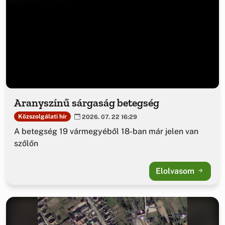
Aranyszínű sárgaság betegség
Közszolgálati hír
2026. 07. 22 16:29
A betegség 19 vármegyéből 18-ban már jelen van
szőlőn
Elolvasom