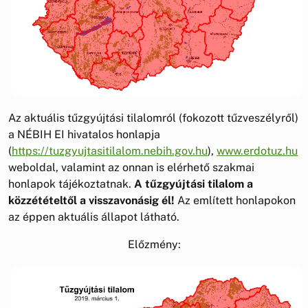
Az aktuális tűzgyújtási tilalomról (fokozott tűzveszélyről)
a NÉBIH EI hivatalos honlapja
(
https://tuzgyujtasitilalom.nebih.gov.hu
),
www.erdotuz.hu
weboldal, valamint az onnan is elérhető szakmai
honlapok tájékoztatnak.
A tűzgyújtási tilalom a
közzétételtől a visszavonásig él!
Az említett honlapokon
az éppen aktuális állapot látható.
Előzmény: