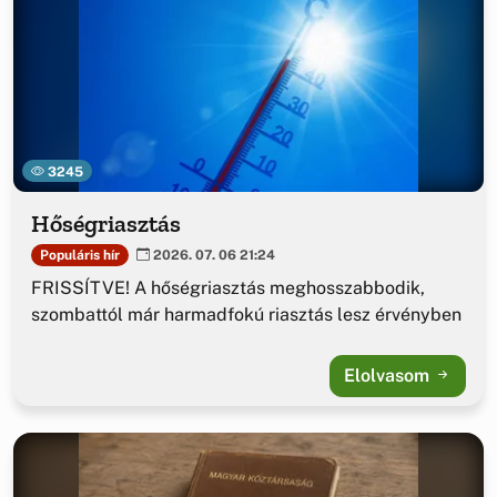
3245
Hőségriasztás
Populáris hír
2026. 07. 06 21:24
FRISSÍTVE! A hőségriasztás meghosszabbodik,
szombattól már harmadfokú riasztás lesz érvényben
Elolvasom