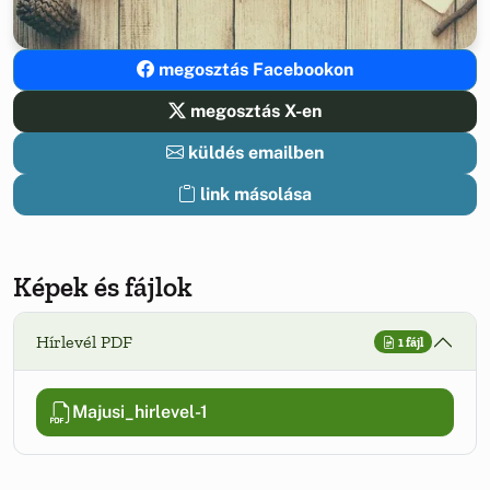
megosztás Facebookon
megosztás X-en
küldés emailben
link másolása
Képek és fájlok
Hírlevél PDF
1 fájl
Majusi_hirlevel-1