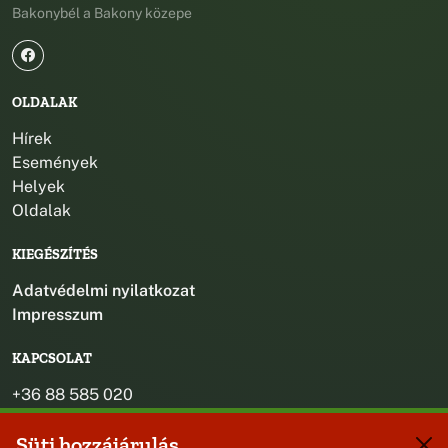
Bakonybél a Bakony közepe
OLDALAK
Hírek
Események
Helyek
Oldalak
KIEGÉSZÍTÉS
Adatvédelmi nyilatkozat
Impresszum
KAPCSOLAT
+36 88 585 020
+36 30 442 8024
Süti hozzájárulás
titkarsag@bakonybel.hu