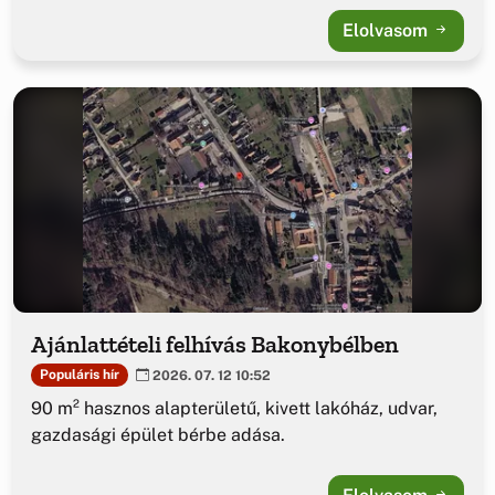
Elolvasom
Ajánlattételi felhívás Bakonybélben
Populáris hír
2026. 07. 12 10:52
90 m² hasznos alapterületű, kivett lakóház, udvar,
gazdasági épület bérbe adása.