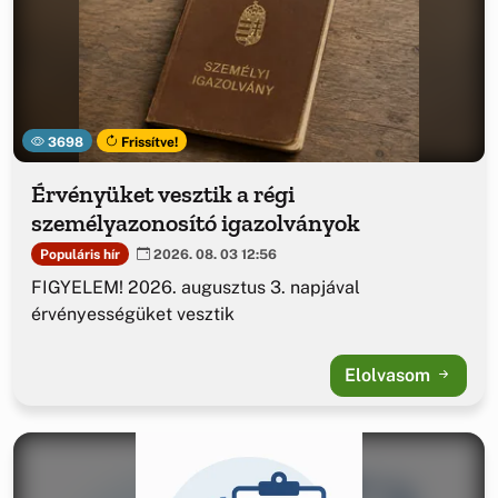
3698
Frissítve!
Érvényüket vesztik a régi
személyazonosító igazolványok
Populáris hír
2026. 08. 03 12:56
FIGYELEM! 2026. augusztus 3. napjával
érvényességüket vesztik
Elolvasom