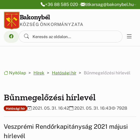
Ugrás a menüre
Ugrás a tartalomra
+36 88 585 020
titkarsag@bakonybel.hu
Bakonybél
KÖZSÉG ÖNKORMÁNYZATA
Nyitólap
Hírek
Hatósági hír
Bűnmegelőzési hírlevél
Bűnmegelőzési hírlevél
2021. 05. 31. 16:42
2021. 05. 31. 16:43
7928
Hatósági hír
Veszprémi Rendőrkapitányság 2021 májusi
hírlevél