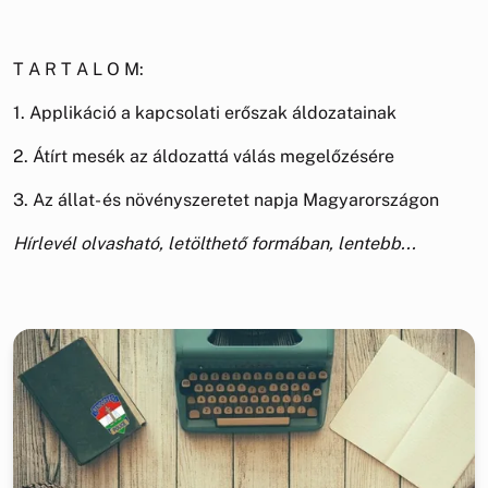
T A R T A L O M:
1. Applikáció a kapcsolati erőszak áldozatainak
2. Átírt mesék az áldozattá válás megelőzésére
3. Az állat- és növényszeretet napja Magyarországon
Hírlevél olvasható, letölthető formában, lentebb...