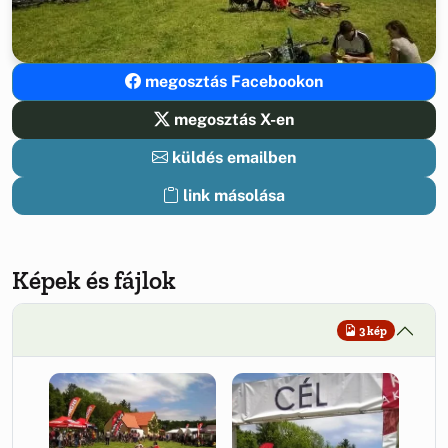
megosztás Facebookon
megosztás X-en
küldés emailben
link másolása
Képek és fájlok
3 kép