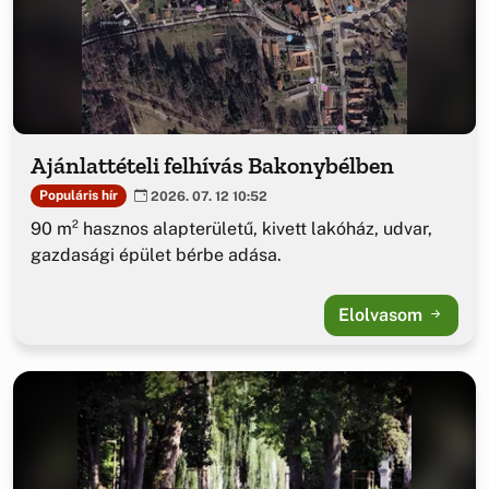
Ajánlattételi felhívás Bakonybélben
Populáris hír
2026. 07. 12 10:52
90 m² hasznos alapterületű, kivett lakóház, udvar,
gazdasági épület bérbe adása.
Elolvasom