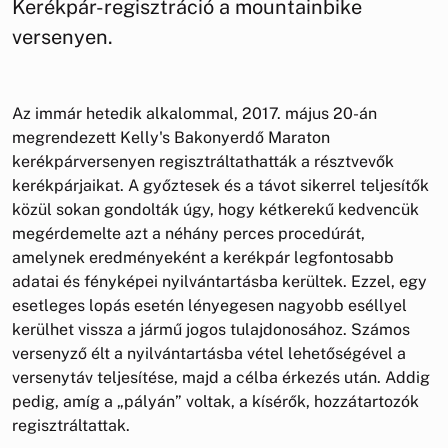
Kerékpár-regisztráció a mountainbike
versenyen.
Az immár hetedik alkalommal, 2017. május 20-án
megrendezett Kelly's Bakonyerdő Maraton
kerékpárversenyen regisztráltathatták a résztvevők
kerékpárjaikat. A győztesek és a távot sikerrel teljesítők
közül sokan gondolták úgy, hogy kétkerekű kedvencük
megérdemelte azt a néhány perces procedúrát,
amelynek eredményeként a kerékpár legfontosabb
adatai és fényképei nyilvántartásba kerültek. Ezzel, egy
esetleges lopás esetén lényegesen nagyobb eséllyel
kerülhet vissza a jármű jogos tulajdonosához. Számos
versenyző élt a nyilvántartásba vétel lehetőségével a
versenytáv teljesítése, majd a célba érkezés után. Addig
pedig, amíg a „pályán” voltak, a kísérők, hozzátartozók
regisztráltattak.