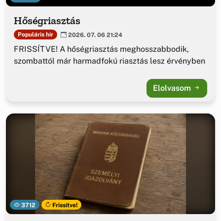
Hőségriasztás
Populáris hír
2026. 07. 06 21:24
FRISSÍTVE! A hőségriasztás meghosszabbodik,
szombattól már harmadfokú riasztás lesz érvényben
Elolvasom
3712
Frissítve!