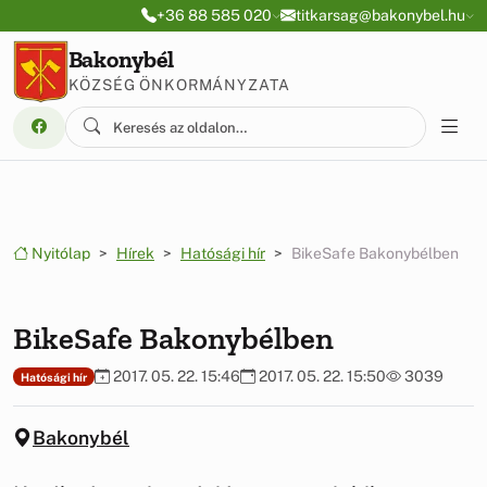
Ugrás a menüre
Ugrás a tartalomra
+36 88 585 020
titkarsag@bakonybel.hu
Bakonybél
KÖZSÉG ÖNKORMÁNYZATA
Nyitólap
Hírek
Hatósági hír
BikeSafe Bakonybélben
BikeSafe Bakonybélben
2017. 05. 22. 15:46
2017. 05. 22. 15:50
3039
Hatósági hír
Bakonybél