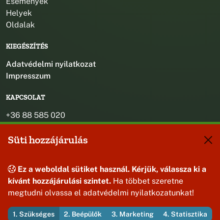
Események
Helyek
Oldalak
KIEGÉSZÍTÉS
Adatvédelmi nyilatkozat
Impresszum
KAPCSOLAT
+36 88 585 020
+36 30 442 8024
Süti hozzájárulás
titkarsag@bakonybel.hu
jegyzo@bakonybel.hu
polgarmester@bakonybel.hu
Ez a weboldal sütiket használ. Kérjük, válassza ki a
8427 Bakonybél, Pápai u. 7.
kívánt hozzájárulási szintet.
Ha többet szeretne
megtudni olvassa el adatvédelmi nyilatkozatunkat!
1. Szükséges
2. Beépülők
3. Marketing
4. Statisztika
© 2026 Bakonybél Község Önkormányzata — Minden jog