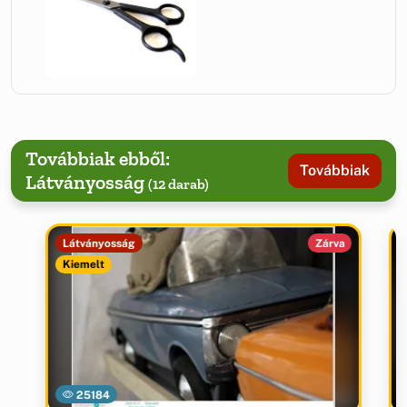
Továbbiak ebből:
Továbbiak
Látványosság
(12 darab)
Látványosság
Zárva
Kiemelt
25184