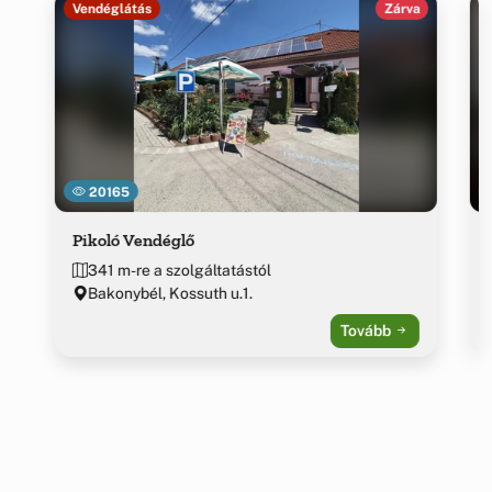
Vendéglátás
Zárva
20165
Pikoló Vendéglő
341 m-re a szolgáltatástól
Bakonybél, Kossuth u.1.
Tovább