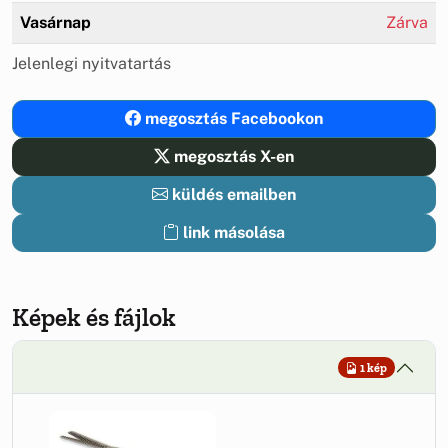
Vasárnap
Zárva
Jelenlegi nyitvatartás
megosztás Facebookon
megosztás X-en
küldés emailben
link másolása
Képek és fájlok
1 kép