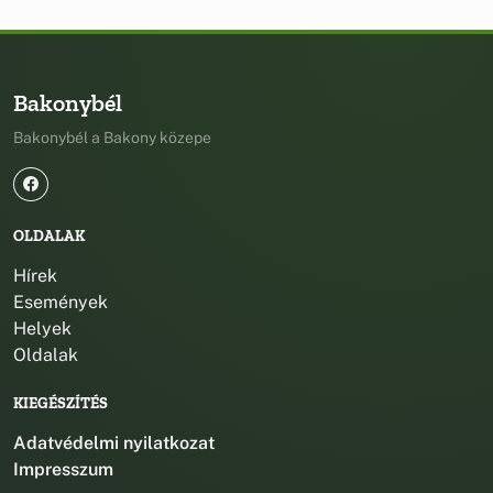
Bakonybél
Bakonybél a Bakony közepe
OLDALAK
Hírek
Események
Helyek
Oldalak
KIEGÉSZÍTÉS
Adatvédelmi nyilatkozat
Impresszum