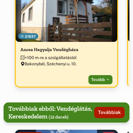
21837
Ancsa Hegyalja Vendégháza
<100 m-re a szolgáltatástól
Bakonybél, Széchenyi u. 10.
Tovább
Továbbiak ebből: Vendéglátás,
Továbbiak
Kereskedelem
(12 darab)