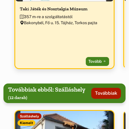
Taki Játék és Nosztalgia Múzeum
357 m-re a szolgáltatástól
Bakonybél, Fő u. 15. Tájház, Torkos pajta
Tovább
Továbbiak ebből: Szálláshely
Továbbiak
(12 darab)
Szálláshely
Kiemelt