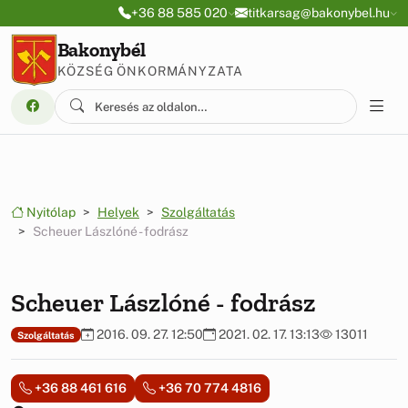
Ugrás a menüre
Ugrás a tartalomra
+36 88 585 020
titkarsag@bakonybel.hu
Bakonybél
KÖZSÉG ÖNKORMÁNYZATA
Nyitólap
Helyek
Szolgáltatás
Scheuer Lászlóné - fodrász
Scheuer Lászlóné - fodrász
2016. 09. 27. 12:50
2021. 02. 17. 13:13
13011
Szolgáltatás
+36 88 461 616
+36 70 774 4816