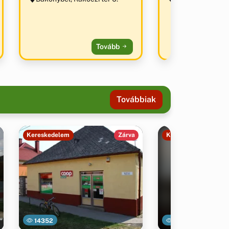
Tovább
Továbbiak
Kereskedelem
Zárva
Kereskedelem
14352
14135