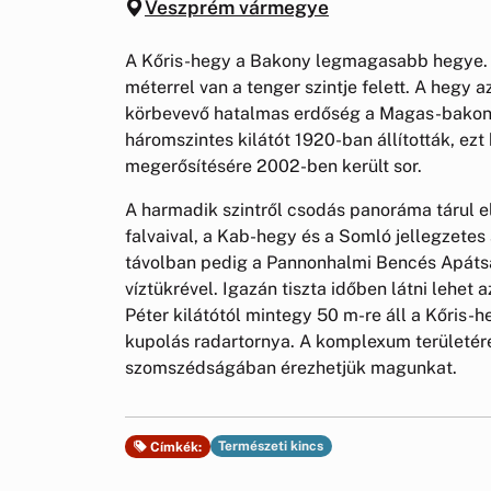
Veszprém vármegye
A Kőris-hegy a Bakony legmagasabb hegye. A 
méterrel van a tenger szintje felett. A hegy az
körbevevő hatalmas erdőség a Magas-bakonyi 
háromszintes kilátót 1920-ban állították, ez
megerősítésére 2002-ben került sor.
A harmadik szintről csodás panoráma tárul e
falvaival, a Kab-hegy és a Somló jellegzetes
távolban pedig a Pannonhalmi Bencés Apátsá
víztükrével. Igazán tiszta időben látni lehet 
Péter kilátótól mintegy 50 m-re áll a Kőris-h
kupolás radartornya. A komplexum területére t
szomszédságában érezhetjük magunkat.
Természeti kincs
Címkék: