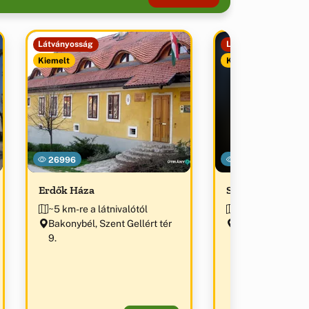
Látványosság
Látványosság
Kiemelt
Kiemelt
26996
51037
Erdők Háza
Szent Maurícius
~5 km-re a látnivalótól
~5.1 km-re a látn
Bakonybél, Szent Gellért tér
Bakonybél, Szent
9.
1.