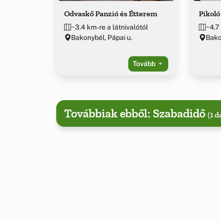
Odvaskő Panzió és Étterem
Pikoló
~3.4 km-re a látnivalótól
~4.7 
Bakonybél, Pápai u.
Bako
Tovább
Továbbiak ebből: Szabadidő
(1 d