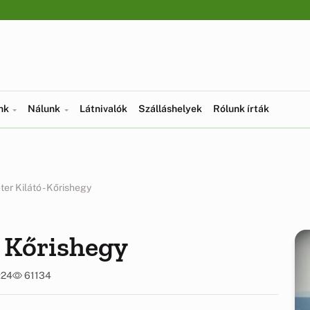
ünk
Nálunk
Látnivalók
Szálláshelyek
Rólunk írták
ter Kilátó - Kőrishegy
- Kőrishegy
:24
61134