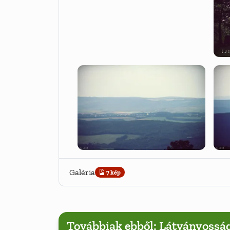
Galéria
7 kép
Továbbiak ebből: Látványossá