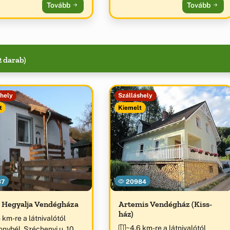
ökoturisztikai
Tovább
Tovább
látogatóközpontja 2012” díj
birtokosa.
2 darab)
shely
Szálláshely
t
Kiemelt
37
20984
 Hegyalja Vendégháza
Artemis Vendégház (Kiss-
ház)
 km-re a látnivalótól
~4.6 km-re a látnivalótól
nybél, Széchenyi u. 10.