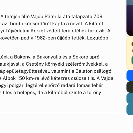
tetején álló Vajda Péter kilátó talapzata 709
 azt borító kőriserdőről kapta a nevét. A kilátót
Tájvédelmi Körzet védett területéhez tartozik. A
t követően pedig 1962-ben újjáépítették. Legutóbbi
lénk a Bakony, a Bakonyalja és a Sokoró apró
 alakjával, a Csetény környéki szélerőművekkel, a
g épületegyüttesével, valamint a Balaton csillogó
az Alpok 150 km-re lévő kétezres csúcsait is. A Vajda
egyi polgári légtérellenőrző radarállomás fehér
ilos a belépés, de a kilátóból szinte a torony