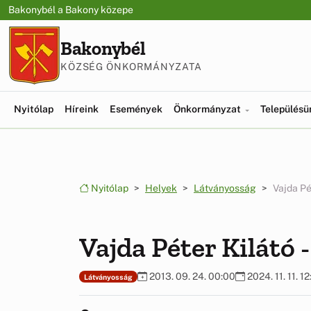
Ugrás a menüre
Ugrás a tartalomra
Bakonybél a Bakony közepe
Bakonybél
KÖZSÉG ÖNKORMÁNYZATA
Nyitólap
Híreink
Események
Önkormányzat
Település
Nyitólap
Helyek
Látványosság
Vajda Pé
Vajda Péter Kilátó 
2013. 09. 24. 00:00
2024. 11. 11. 12
Látványosság