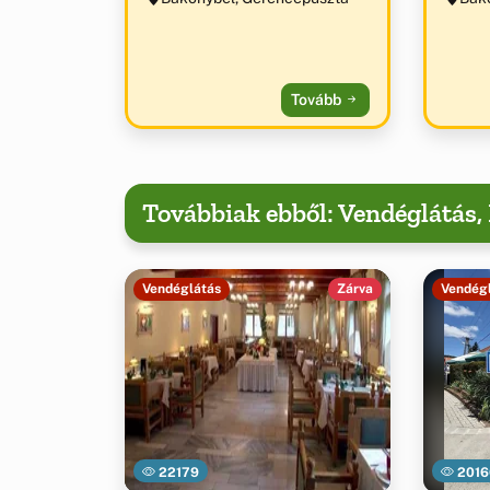
Tovább
Továbbiak ebből: Vendéglátás
Vendéglátás
Zárva
Vendég
22179
2016