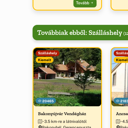
Tovább
Továbbiak ebből: Szálláshely
(1
Szálláshely
Szállá
Kiemelt
Kiemel
20465
218
Bakonyújvár Vendégház
Ancsa
~3.5 km-re a látnivalótól
~4.5
Bakonybél, Gerencepuszta
Bako