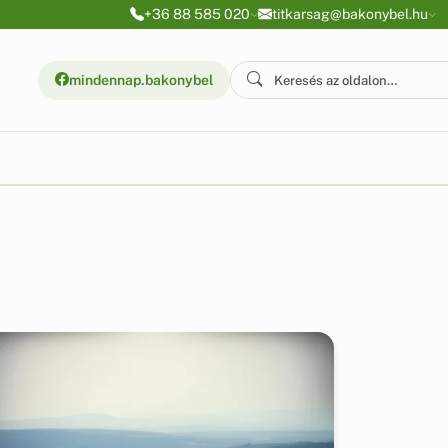
+36 88 585 020
titkarsag@bakonybel.hu
mindennap.bakonybel