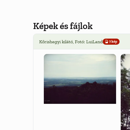
Képek és fájlok
Kőrishegyi kilátó, Fotó: LuiLand
7 kép