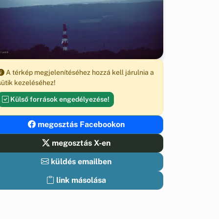
A térkép megjelenítéséhez hozzá kell járulnia a
sütik kezeléséhez!
Külső források engedélyezése!
megosztás Facebookon
megosztás X-en
küldés emailben
link másolása