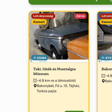
Látványosság
Zárva
Látván
Kiemelt
Kiemel
25184
474
Taki Játék és Nosztalgia
Bakon
Múzeum
~4.9
~4.9 km-re a látnivalótól
Bako
Bakonybél, Fő u. 15. Tájház,
Torkos pajta