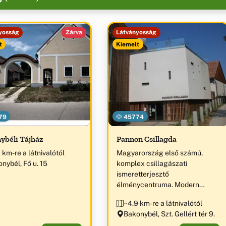
yosság
Zárva
Látványosság
t
Kiemelt
79
45774
ybéli Tájház
Pannon Csillagda
 km-re a látnivalótól
Magyarország első számú,
nybél, Fő u. 15
komplex csillagászati
ismeretterjesztő
élménycentruma. Modern
távcsőpark, 3D-s planetáriumi
~4.9 km-re a látnivalótól
show, interaktív űrkutatási és
Bakonybél, Szt. Gellért tér 9.
csillagászati kiállítás. „Az év