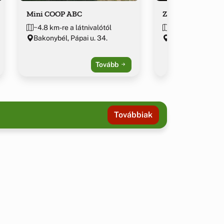
Mini COOP ABC
Zöldség-Gyümölc
~4.8 km-re a látnivalótól
~4.8 km-re a látn
Bakonybél, Pápai u. 34.
Bakonybél, Fő u.
Tovább
Továbbiak