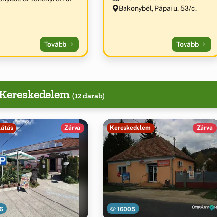
Bakonybél, Pápai u. 53/c.
Tovább
Tovább
, Kereskedelem
(12 darab)
látás
Zárva
Kereskedelem
Zárva
6
16005