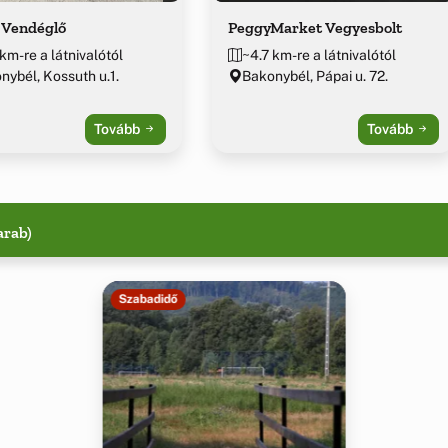
 Vendéglő
PeggyMarket Vegyesbolt
km-re a látnivalótól
~4.7 km-re a látnivalótól
nybél, Kossuth u.1.
Bakonybél, Pápai u. 72.
Tovább
Tovább
arab)
Szabadidő