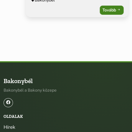
Tovább
Bakonybél
Bakonybél a Bakony közepe
OLDALAK
Hírek