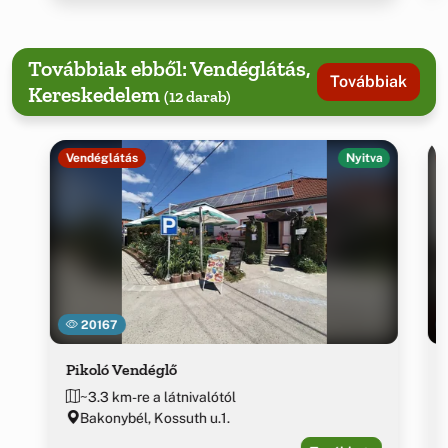
Továbbiak ebből: Vendéglátás,
Továbbiak
Kereskedelem
(12 darab)
Vendéglátás
Nyitva
20167
Pikoló Vendéglő
~3.3 km-re a látnivalótól
Bakonybél, Kossuth u.1.