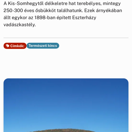
A Kis-Somhegytől délkeletre hat terebélyes, mintegy
250-300 éves ősbükköt találhatunk. Ezek árnyékában
állt egykor az 1898-ban épített Eszterházy
vadászkastély.
Természeti kincs
Címkék: