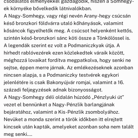
csodálatos élményekkel gazdagodik, hiszen a Somhegy-
ek környéke bővelkedik látnivalókban.
A Nagy-Somhegy, vagy régi nevén Arany-hegy csúcsán
késő bronzkori földvárra utaló kőhányások, valamint
kősáncok figyelhetők meg. A csúcsot helyenként kettős,
szintén késő-bronzkori sánc köti össze a Tönkölössel is.
A legendák szerint ez volt a Podmaniczkyak útja. A
hírhedt rablóvezérek ezen közlekedtek váraik között,
méghozzá lovaikat fordítva megpatkolva, hogy senki ne
sejtse, éppen merre járnak. Az emlékezéseknek azonban
nincsen alapja, s a Podmaniczky testvérek egykori
jelenlétére is csak Bakonyújvár romjai, valamint a 16.
századi feljegyzések adnak bizonyosságot.
A Nagy-Somhegy déli oldalán húzódó „Pénzlyuki út”
vezet el bennünket a Nagy-Pénzlik barlangjának
bejáratához, valamint a Kis-Pénzlik zsombolyához.
Nevüket a monda szerint a török időkben itt elrejtett
kincsek után kapták, amelyeket azonban soha nem talált
meg senki….