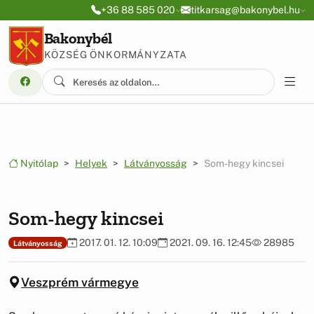
Ugrás a menüre
Ugrás a tartalomra
+36 88 585 020
titkarsag@bakonybel.hu
Bakonybél
KÖZSÉG ÖNKORMÁNYZATA
Nyitólap
Helyek
Látványosság
Som-hegy kincsei
Som-hegy kincsei
2017. 01. 12. 10:09
2021. 09. 16. 12:45
28985
Látványosság
Veszprém vármegye