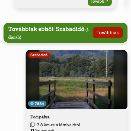
Tovább
Továbbiak ebből: Szabadidő
(1
Továbbiak
darab)
Szabadidő
7554
Focipálya
~3.8 km-re a látnivalótól
Bakonybél