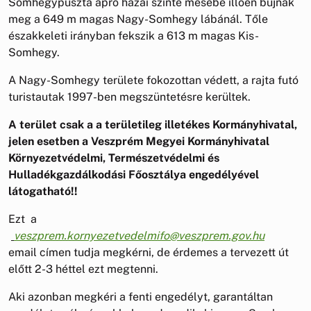
Somhegypuszta apró házai szinte mesébe illően bújnak
meg a 649 m magas Nagy-Somhegy lábánál. Tőle
északkeleti irányban fekszik a 613 m magas Kis-
Somhegy.
A Nagy-Somhegy területe fokozottan védett, a rajta futó
turistautak 1997-ben megszüntetésre kerültek.
A terület csak a a területileg illetékes Kormányhivatal,
jelen esetben a Veszprém Megyei Kormányhivatal
Környezetvédelmi, Természetvédelmi és
Hulladékgazdálkodási Főosztálya engedélyével
látogatható!!
Ezt a
veszprem.kornyezetvedelmifo@veszprem.gov.hu
email címen tudja megkérni, de érdemes a tervezett út
előtt 2-3 héttel ezt megtenni.
Aki azonban megkéri a fenti engedélyt, garantáltan