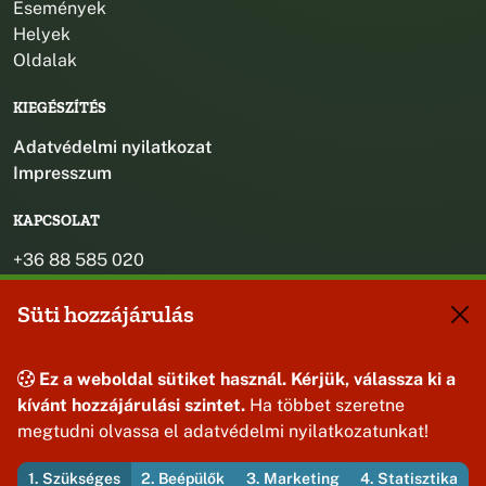
Események
Helyek
Oldalak
KIEGÉSZÍTÉS
Adatvédelmi nyilatkozat
Impresszum
KAPCSOLAT
+36 88 585 020
+36 30 442 8024
Süti hozzájárulás
titkarsag@bakonybel.hu
jegyzo@bakonybel.hu
polgarmester@bakonybel.hu
Ez a weboldal sütiket használ. Kérjük, válassza ki a
8427 Bakonybél, Pápai u. 7.
kívánt hozzájárulási szintet.
Ha többet szeretne
megtudni olvassa el adatvédelmi nyilatkozatunkat!
1. Szükséges
2. Beépülők
3. Marketing
4. Statisztika