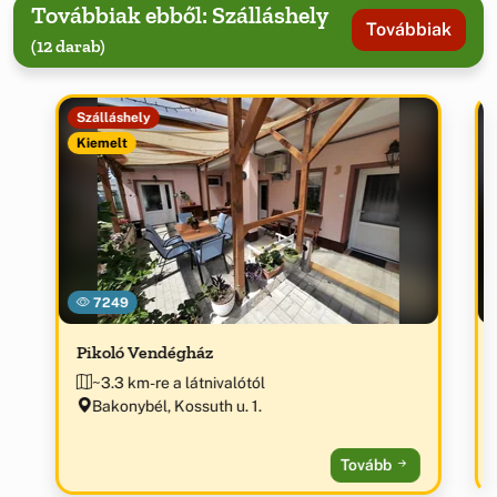
Továbbiak ebből: Szálláshely
Továbbiak
(12 darab)
Szálláshely
Kiemelt
7249
Pikoló Vendégház
~3.3 km-re a látnivalótól
Bakonybél, Kossuth u. 1.
Tovább