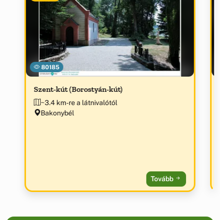
80185
Szent-kút (Borostyán-kút)
~3.4 km-re a látnivalótól
Bakonybél
Tovább