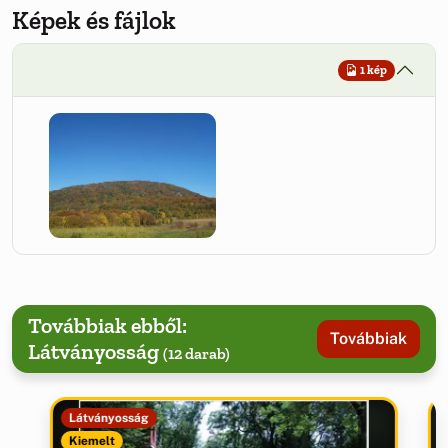
Képek és fájlok
1 kép
Továbbiak ebből:
Továbbiak
Látványosság
(12 darab)
Látványosság
Kiemelt