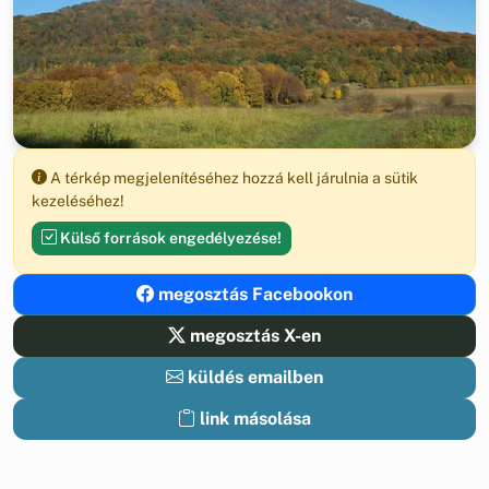
A térkép megjelenítéséhez hozzá kell járulnia a sütik
kezeléséhez!
Külső források engedélyezése!
megosztás Facebookon
megosztás X-en
küldés emailben
link másolása