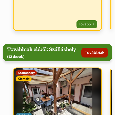
Tovább
Továbbiak ebből: Szálláshely
Továbbiak
(12 darab)
Szálláshely
Kiemelt