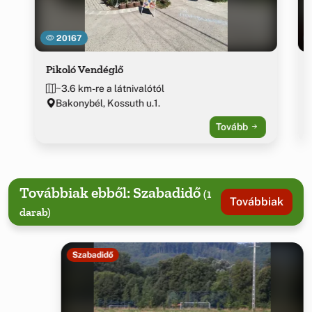
20167
Pikoló Vendéglő
~3.6 km-re a látnivalótól
Bakonybél, Kossuth u.1.
Tovább
Továbbiak ebből: Szabadidő
(1
Továbbiak
darab)
Szabadidő