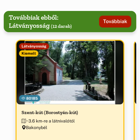
Továbbiak ebből:
Továbbiak
Látványosság
(12 darab)
Látványosság
Kiemelt
80185
Szent-kút (Borostyán-kút)
~3.6 km-re a látnivalótól
Bakonybél