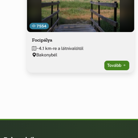
7554
Focipálya
~4.1 km-re a látnivalótól
Bakonybél
Tovább