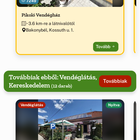
7249
Pikoló Vendégház
~3.6 km-re a látnivalótól
Bakonybél, Kossuth u. 1.
Tovább
Továbbiak ebből: Vendéglátás,
Továbbiak
Kereskedelem
(12 darab)
Vendéglátás
Nyitva