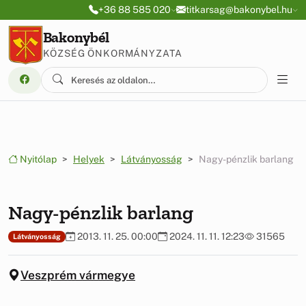
Ugrás a menüre
Ugrás a tartalomra
+36 88 585 020
titkarsag@bakonybel.hu
Bakonybél
KÖZSÉG ÖNKORMÁNYZATA
Nyitólap
Helyek
Látványosság
Nagy-pénzlik barlang
Nagy-pénzlik barlang
2013. 11. 25. 00:00
2024. 11. 11. 12:23
31565
Látványosság
Veszprém vármegye