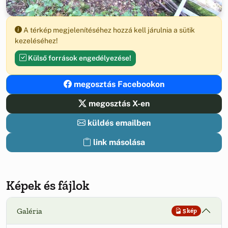
A térkép megjelenítéséhez hozzá kell járulnia a sütik
kezeléséhez!
Külső források engedélyezése!
megosztás Facebookon
megosztás X-en
küldés emailben
link másolása
Képek és fájlok
Galéria
5 kép