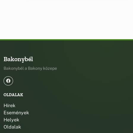
Bakonybél
Bakonybél a Bakony közepe
OLDALAK
Hírek
Események
Helyek
Oldalak