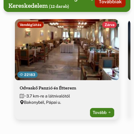
Továbbiak
Kereskedelem
(12 darab)
Vendéglátás
Zárva
22183
Odvaskő Panzió és Étterem
~3.7 km-re a látnivalótól
Bakonybél, Pápai u.
Tovább