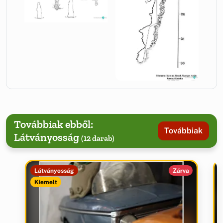
Továbbiak ebből:
Továbbiak
Látványosság
(12 darab)
Látványosság
Zárva
Kiemelt