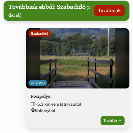
Továbbiak ebből: Szabadidő
(1
Továbbiak
darab)
Szabadidő
7556
Focipálya
~5.3 km-re a látnivalótól
Bakonybél
Tovább