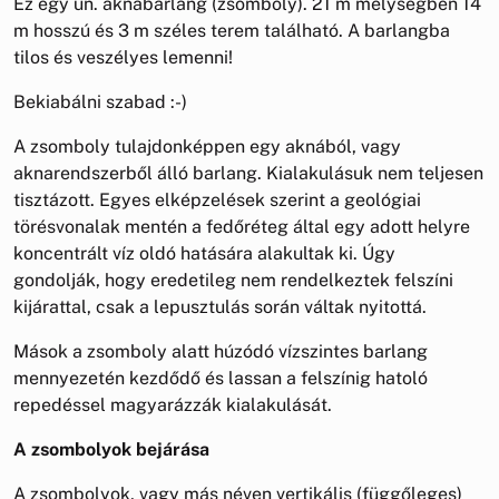
Ez egy ún. aknabarlang (zsomboly). 21 m mélységben 14
m hosszú és 3 m széles terem található. A barlangba
tilos és veszélyes lemenni!
Bekiabálni szabad :-)
A zsomboly tulajdonképpen egy aknából, vagy
aknarendszerből álló barlang. Kialakulásuk nem teljesen
tisztázott. Egyes elképzelések szerint a geológiai
törésvonalak mentén a fedőréteg által egy adott helyre
koncentrált víz oldó hatására alakultak ki. Úgy
gondolják, hogy eredetileg nem rendelkeztek felszíni
kijárattal, csak a lepusztulás során váltak nyitottá.
Mások a zsomboly alatt húzódó vízszintes barlang
mennyezetén kezdődő és lassan a felszínig hatoló
repedéssel magyarázzák kialakulását.
A zsombolyok bejárása
A zsombolyok, vagy más néven vertikális (függőleges)