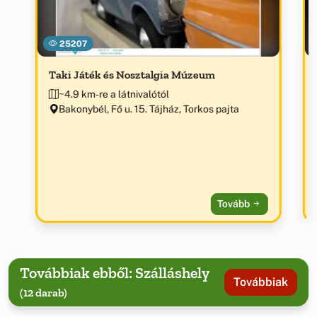
25207
Taki Játék és Nosztalgia Múzeum
~4.9 km-re a látnivalótól
Bakonybél, Fő u. 15. Tájház, Torkos pajta
Tovább
Továbbiak ebből: Szálláshely
Továbbiak
(12 darab)