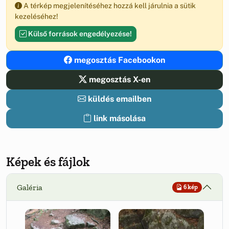
A térkép megjelenítéséhez hozzá kell járulnia a sütik
kezeléséhez!
Külső források engedélyezése!
megosztás Facebookon
megosztás X-en
küldés emailben
link másolása
Képek és fájlok
Galéria
6 kép