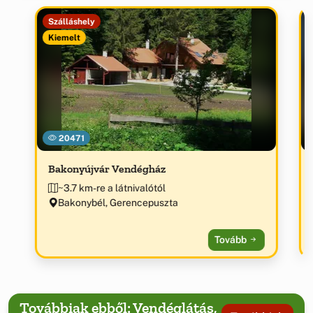
Szálláshely
Kiemelt
20471
Bakonyújvár Vendégház
~3.7 km-re a látnivalótól
Bakonybél, Gerencepuszta
Tovább
Továbbiak ebből: Vendéglátás,