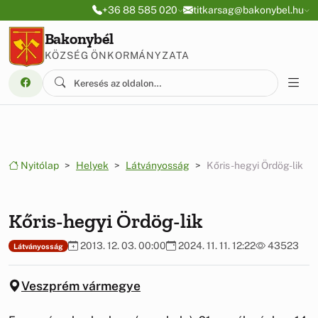
Ugrás a menüre
Ugrás a tartalomra
+36 88 585 020
titkarsag@bakonybel.hu
Bakonybél
KÖZSÉG ÖNKORMÁNYZATA
Nyitólap
Helyek
Látványosság
Kőris-hegyi Ördög-lik
Kőris-hegyi Ördög-lik
2013. 12. 03. 00:00
2024. 11. 11. 12:22
43523
Látványosság
Veszprém vármegye