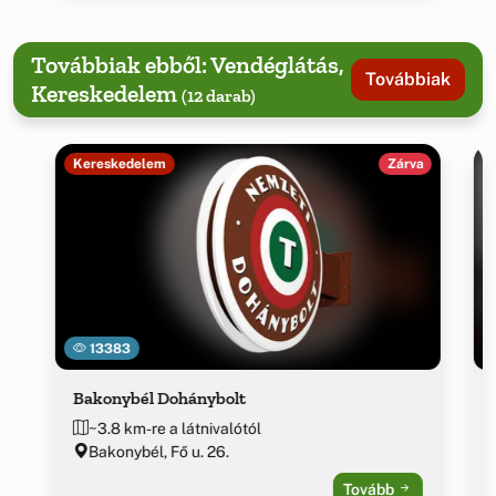
Továbbiak ebből: Vendéglátás,
Továbbiak
Kereskedelem
(12 darab)
Kereskedelem
Zárva
13383
Bakonybél Dohánybolt
~3.8 km-re a látnivalótól
Bakonybél, Fő u. 26.
Tovább