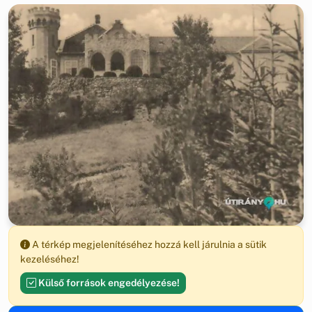
A térkép megjelenítéséhez hozzá kell járulnia a sütik
kezeléséhez!
Külső források engedélyezése!