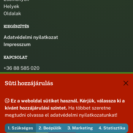
Helyek
Oldalak
KIEGÉSZÍTÉS
Adatvédelmi nyilatkozat
Impresszum
KAPCSOLAT
+36 88 585 020
+36 30 442 8024
Süti hozzájárulás
titkarsag@bakonybel.hu
jegyzo@bakonybel.hu
polgarmester@bakonybel.hu
Ez a weboldal sütiket használ. Kérjük, válassza ki a
8427 Bakonybél, Pápai u. 7.
kívánt hozzájárulási szintet.
Ha többet szeretne
megtudni olvassa el adatvédelmi nyilatkozatunkat!
1. Szükséges
2. Beépülők
3. Marketing
4. Statisztika
© 2026 Bakonybél Község Önkormányzata — Minden jog