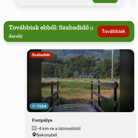
Továbbiak ebből: Szabadidő
(1
Továbbiak
darab)
Szabadidő
7554
Focipálya
~4 km-re a látnivalótól
Bakonybél