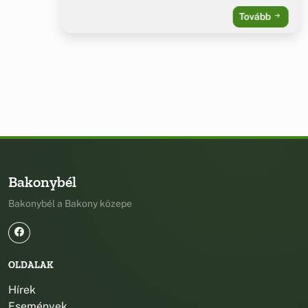
Tovább
Bakonybél
Bakonybél a Bakony közepe
OLDALAK
Hírek
Események