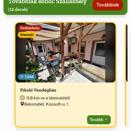
Továbbiak ebből: Szálláshely
Továbbiak
(12 darab)
Szálláshely
Kiemelt
7250
Pikoló Vendégház
~3.8 km-re a látnivalótól
Bakonybél, Kossuth u. 1.
Tovább