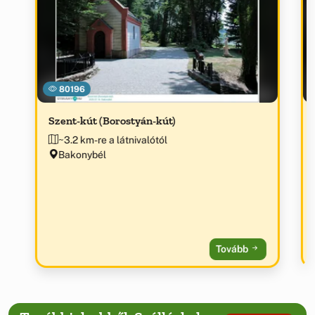
80196
Szent-kút (Borostyán-kút)
~3.2 km-re a látnivalótól
Bakonybél
Tovább