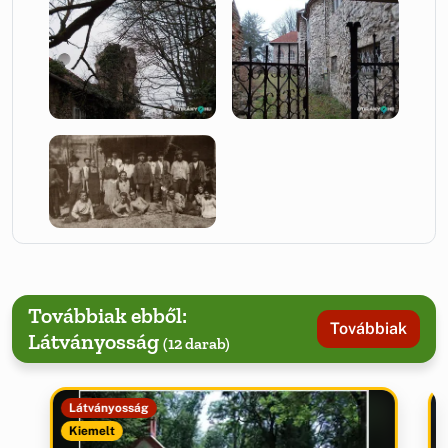
Továbbiak ebből:
Továbbiak
Látványosság
(12 darab)
Látványosság
Kiemelt