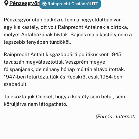
Pénzesgyőr
Rainprecht Családról ITT
Pénzesgyõr után balkézre fenn a hegyoldalban van
egy kis kastély, ott volt Rainprecht Antalnak a birtoka,
melyet Antalházának hívtak. Sajnos ma a kastély nem a
legszebb fényében tündököl.
Rainprecht Antalt kisgazdapárti politikusként 1945
tavaszán megválasztották Veszprém megye
főispánjának, de néhány hónap múltán eltávolították.
1947-ben letartóztatták és Recskről csak 1954-ben
szabadult.
Tájékoztatjuk Önöket, hogy a kastély sem belül, sem
körüljárva nem látogatható.
(Forrás : Internet)