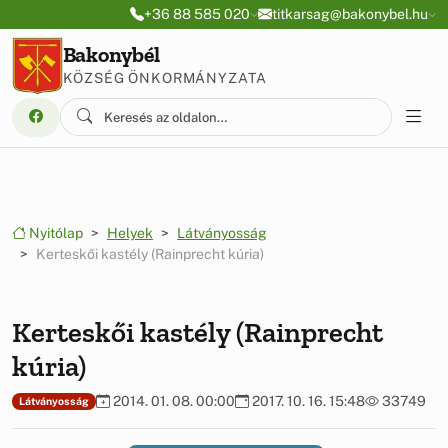
Ugrás a menüre
Ugrás a tartalomra
+36 88 585 020
titkarsag@bakonybel.hu
Bakonybél
KÖZSÉG ÖNKORMÁNYZATA
Nyitólap
Helyek
Látványosság
Kerteskői kastély (Rainprecht kúria)
Kerteskői kastély (Rainprecht
kúria)
2014. 01. 08. 00:00
2017. 10. 16. 15:48
33749
Látványosság