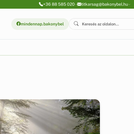
+36 88 585 020
titkarsag@bakonybel.hu
mindennap.bakonybel