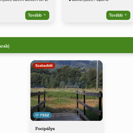
Tovább
Tovább
arab)
Szabadidő
7552
Focipálya