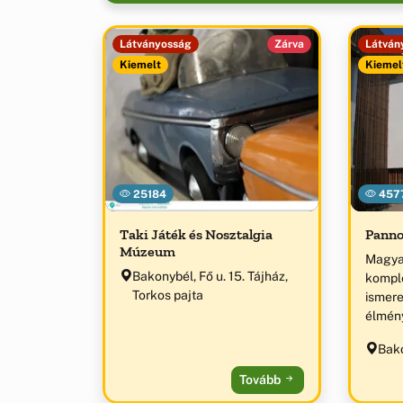
Látványosság
Zárva
Látván
Kiemelt
Kiemel
25184
457
Taki Játék és Nosztalgia
Panno
Múzeum
Magya
Bakonybél, Fő u. 15. Tájház,
komple
Torkos pajta
ismere
élmén
távcső
Bako
show, 
csillag
Tovább
ökotur