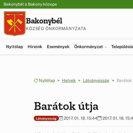
Ugrás a menüre
Ugrás a tartalomra
Bakonybél a Bakony közepe
Bakonybél
KÖZSÉG ÖNKORMÁNYZATA
Nyitólap
Híreink
Események
Önkormányzat
Település
Nyitólap
Helyek
Látványosság
Barátok 
Barátok útja
2017. 01. 18. 15:44
2017. 01. 18. 15:
Látványosság