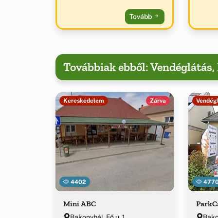
Tovább
Továbbiak ebből: Vendéglátás
Kereskedelem
Zárva
Vendég
4402
477
Mini ABC
ParkC
Bakonybél, Fő u. 1.
Bakon