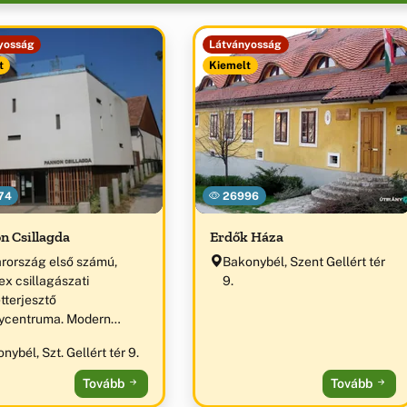
yosság
Látványosság
t
Kiemelt
74
26996
n Csillagda
Erdők Háza
rország első számú,
Bakonybél, Szent Gellért tér
x csillagászati
9.
tterjesztő
ycentruma. Modern
park, 3D-s planetáriumi
nybél, Szt. Gellért tér 9.
interaktív űrkutatási és
ászati kiállítás. „Az év
Tovább
Tovább
isztikai