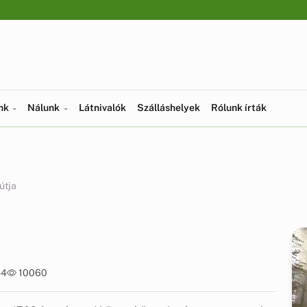
ünk
Nálunk
Látnivalók
Szálláshelyek
Rólunk írták
útja
44
10060