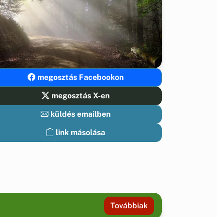
megosztás Facebookon
megosztás X-en
küldés emailben
link másolása
Továbbiak