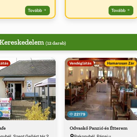
Tovább
Tovább
, Kereskedelem
(12 darab)
látás
Vendéglátás
Hamarosan Zár
0
22179
afe
Odvaskő Panzió és Étterem
ybél, Szent Gellért tér 2.
Bakonybél, Pápai u.