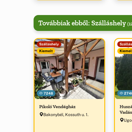
látoga
birtok
Továbbiak ebből: Szálláshely
(1
Szálláshely
Szállá
Kiemelt
Kiemel
7248
274
Pikoló Vendégház
Huszá
Vadás
Bakonybél, Kossuth u. 1.
Ugo