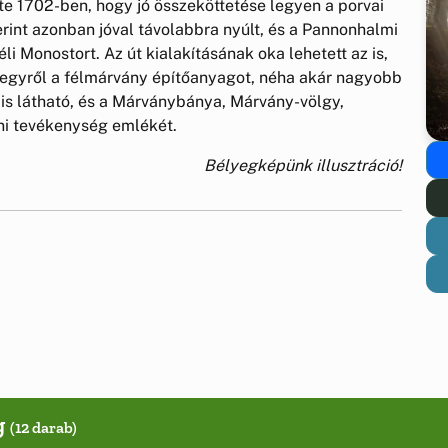
te 1702-ben, hogy jó összeköttetése legyen a porvai
erint azonban jóval távolabbra nyúlt, és a Pannonhalmi
 Monostort. Az út kialakításának oka lehetett az is,
hegyről a félmárvány építőanyagot, néha akár nagyobb
is látható, és a Márványbánya, Márvány-völgy,
ni tevékenység emlékét.
Bélyegképünk illusztráció!
g
(12 darab)