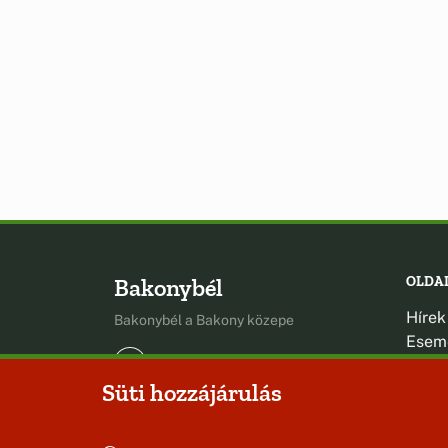
Bakonybél
OLDA
Hírek
Bakonybél a Bakony közepe
Esem
Hely
Süti hozzájárulás
Oldal