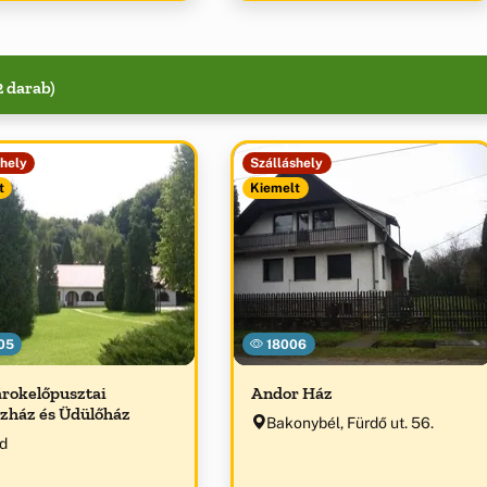
tóközpontja 2012” díj
osa.
2 darab)
shely
Szálláshely
t
Kiemelt
05
18006
rokelőpusztai
Andor Ház
zház és Üdülőház
Bakonybél, Fürdő ut. 56.
d