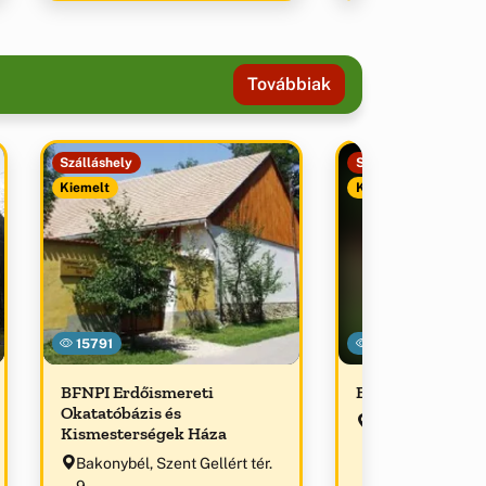
Továbbiak
Szálláshely
Szálláshely
Kiemelt
Kiemelt
15791
20465
BFNPI Erdőismereti
Bakonyújvár Ve
Okatatóbázis és
Bakonybél, Ger
Kismesterségek Háza
Bakonybél, Szent Gellért tér.
9.