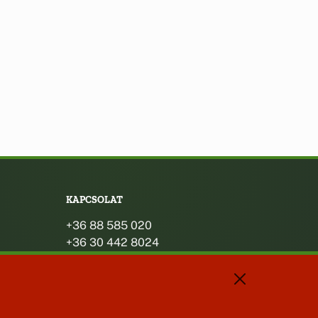
KAPCSOLAT
+36 88 585 020
+36 30 442 8024
titkarsag@bakonybel.hu
jegyzo@bakonybel.hu
polgarmester@bakonybel.hu
8427 Bakonybél, Pápai u. 7.