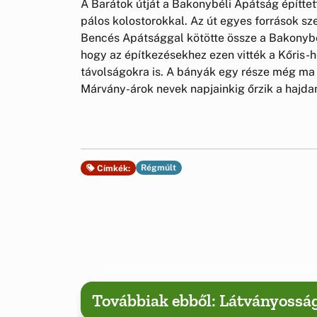
A Barátok útját a Bakonybéli Apátság építtet
pálos kolostorokkal. Az út egyes források sz
Bencés Apátsággal kötötte össze a Bakonybéli
hogy az építkezésekhez ezen vitték a Kőris-
távolságokra is. A bányák egy része még ma 
Márvány-árok nevek napjainkig őrzik a hajda
Régmúlt
Címkék:
Továbbiak ebből: Látványossá