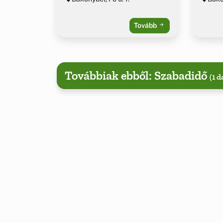
Tovább
Továbbiak ebből: Szabadidő
(1 d