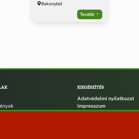
Bakonybél
Tovább
LAK
KIEGÉSZÍTÉS
Adatvédelmi nyilatkozat
ények
Impresszum
ek
ak