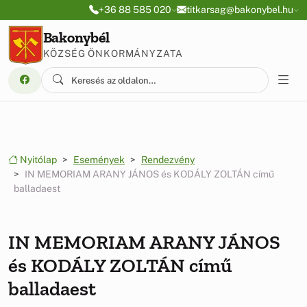
Ugrás a menüre
Ugrás a tartalomra
+36 88 585 020
titkarsag@bakonybel.hu
Bakonybél
KÖZSÉG ÖNKORMÁNYZATA
Nyitólap
Események
Rendezvény
IN MEMORIAM ARANY JÁNOS és KODÁLY ZOLTÁN című
balladaest
IN MEMORIAM ARANY JÁNOS
és KODÁLY ZOLTÁN című
balladaest