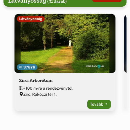
Látványosság
(31 darab)
Látványosság
37876
Zirci Arborétum
<100 m-re a rendezvénytől
Zirc, Rákóczi tér 1.
Tovább