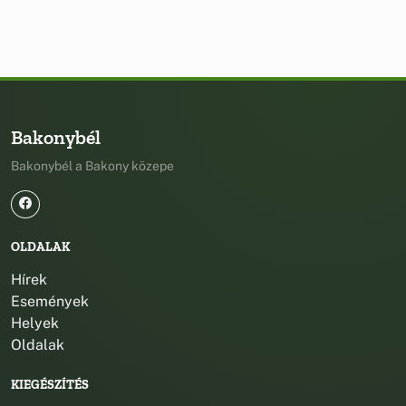
Bakonybél
Bakonybél a Bakony közepe
OLDALAK
Hírek
Események
Helyek
Oldalak
KIEGÉSZÍTÉS