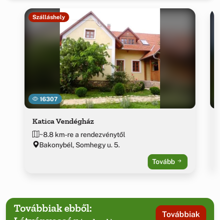
Szálláshely
16307
Katica Vendégház
~8.8 km-re a rendezvénytől
Bakonybél, Somhegy u. 5.
Tovább
Továbbiak ebből:
Továbbiak