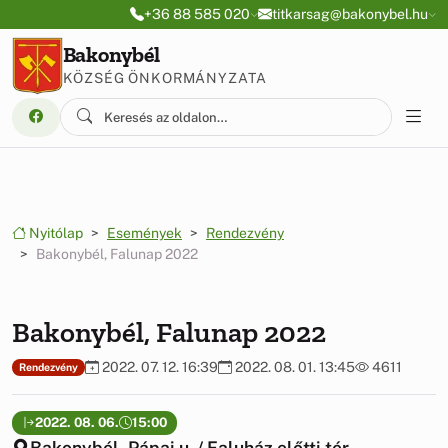
Ugrás a menüre
Ugrás a tartalomra
+36 88 585 020
titkarsag@bakonybel.hu
Bakonybél
KÖZSÉG ÖNKORMÁNYZATA
Nyitólap
Események
Rendezvény
Bakonybél, Falunap 2022
Bakonybél, Falunap 2022
2022. 07. 12. 16:39
2022. 08. 01. 13:45
4611
Rendezvény
2022. 08. 06.
15:00
Bakonybél, Pápai u. / Faluház előtti tér