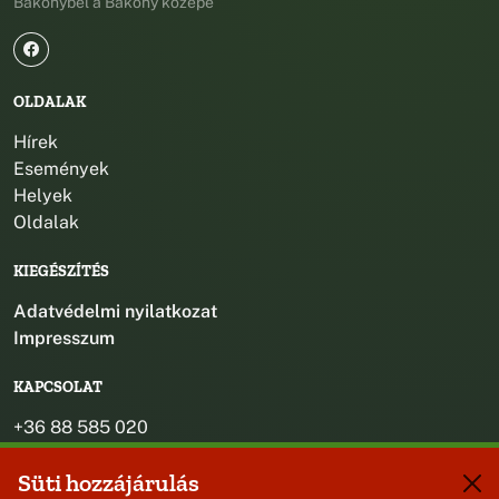
Bakonybél a Bakony közepe
OLDALAK
Hírek
Események
Helyek
Oldalak
KIEGÉSZÍTÉS
Adatvédelmi nyilatkozat
Impresszum
KAPCSOLAT
+36 88 585 020
+36 30 442 8024
Süti hozzájárulás
titkarsag@bakonybel.hu