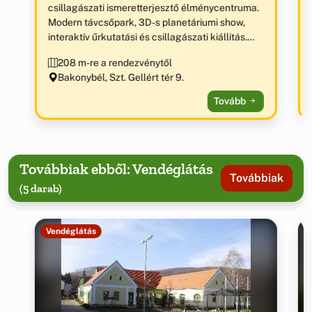
csillagászati ismeretterjesztő élménycentruma.
Modern távcsőpark, 3D-s planetáriumi show,
interaktív űrkutatási és csillagászati kiállítás.
„Az év ökoturisztikai látogatóközpontja 2012” díj
208 m-re a rendezvénytől
birtokosa.
Bakonybél, Szt. Gellért tér 9.
Tovább
Továbbiak ebből: Vendéglátás
Továbbiak
(5 darab)
Vendéglátás