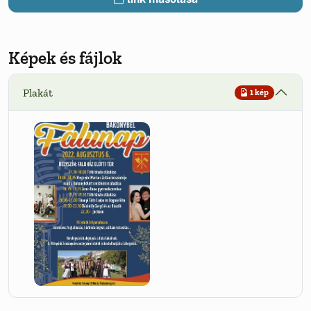
Képek és fájlok
Plakát
1 kép