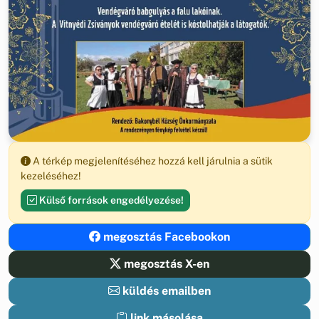
A térkép megjelenítéséhez hozzá kell járulnia a sütik
kezeléséhez!
Külső források engedélyezése!
megosztás Facebookon
megosztás X-en
küldés emailben
link másolása