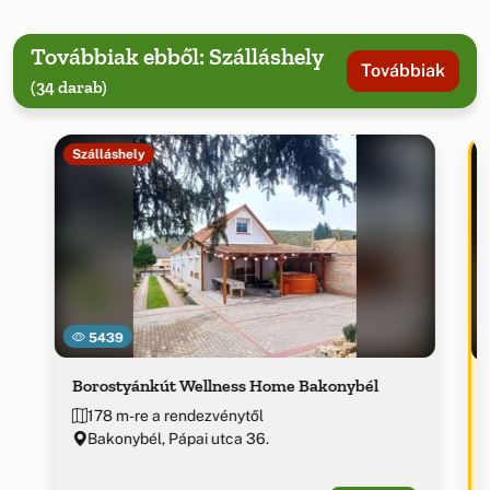
Továbbiak ebből: Szálláshely
Továbbiak
(34 darab)
Szálláshely
5439
Borostyánkút Wellness Home Bakonybél
178 m-re a rendezvénytől
Bakonybél, Pápai utca 36.