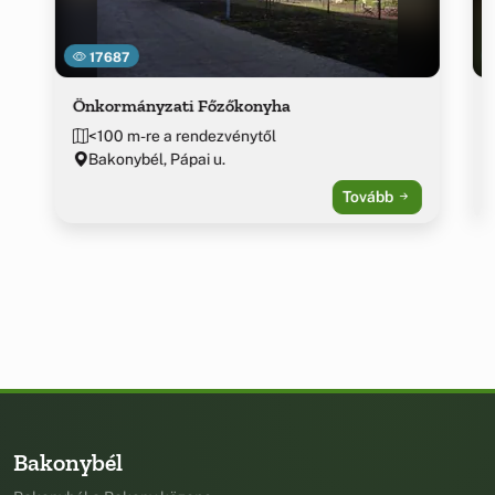
17687
Önkormányzati Főzőkonyha
<100 m-re a rendezvénytől
Bakonybél, Pápai u.
Tovább
Bakonybél