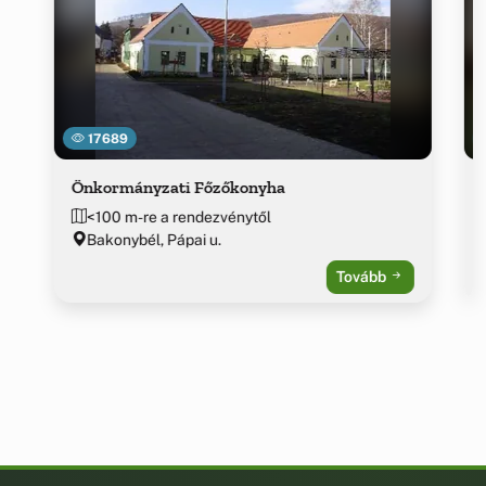
17689
Önkormányzati Főzőkonyha
<100 m-re a rendezvénytől
Bakonybél, Pápai u.
Tovább