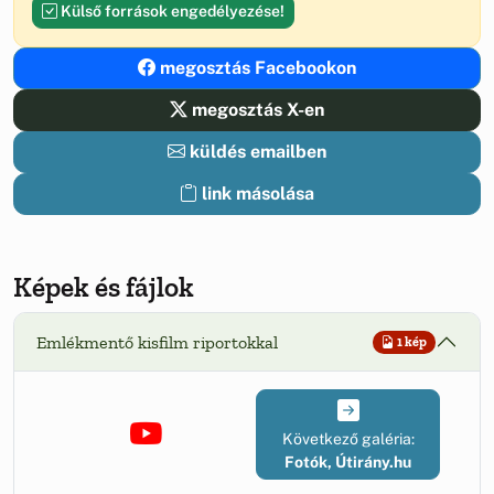
Külső források engedélyezése!
megosztás Facebookon
megosztás X-en
küldés emailben
link másolása
Képek és fájlok
Emlékmentő kisfilm riportokkal
1 kép
Következő galéria:
Fotók, Útirány.hu