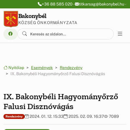
Ugrás a menüre
Ugrás a tartalomra
+36 88 585 020
titkarsag@bakonybel.hu
Bakonybél
KÖZSÉG ÖNKORMÁNYZATA
Nyitólap
Események
Rendezvény
IX. Bakonybéli Hagyományőrző Falusi Disznóvágás
IX. Bakonybéli Hagyományőrző
Falusi Disznóvágás
2024. 01. 12. 15:33
2025. 02. 09. 16:37
7089
Rendezvény