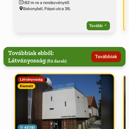
182 m-re a rendezvénytől
Bakonybél, Pápai utca 36.
Tovább
Továbbiak ebből:
Továbbiak
Látványosság
(62 darab)
Látványosság
Kiemelt
45781