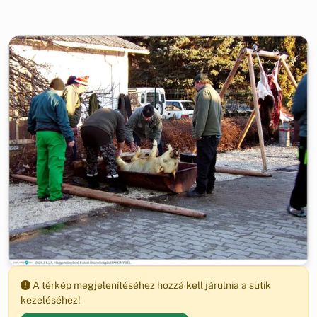
A térkép megjelenítéséhez hozzá kell járulnia a sütik
kezeléséhez!