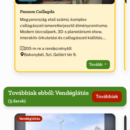
Pannon Csillagda
Magyarország első számú, komplex
csillagászati ismeretterjesztő élménycentruma.
Modern távcsőpark, 3D-s planetáriumi show,
interaktív űrkutatási és csillagászati kiállítás.
„Az év ökoturisztikai látogatóközpontja 2012” díj
205 m-re a rendezvénytől
birtokosa.
Bakonybél, Szt. Gellért tér 9.
Tovább
Továbbiak ebből: Vendéglátás
Továbbiak
(5 darab)
Vendéglátás