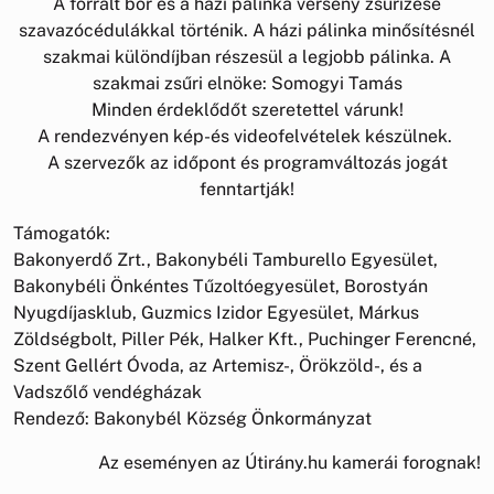
A forralt bor és a házi pálinka verseny zsűrizése
szavazócédulákkal történik. A házi pálinka minősítésnél
szakmai különdíjban részesül a legjobb pálinka. A
szakmai zsűri elnöke: Somogyi Tamás
Minden érdeklődőt szeretettel várunk!
A rendezvényen kép-és videofelvételek készülnek.
A szervezők az időpont és programváltozás jogát
fenntartják!
Támogatók:
Bakonyerdő Zrt., Bakonybéli Tamburello Egyesület,
Bakonybéli Önkéntes Tűzoltóegyesület, Borostyán
Nyugdíjasklub, Guzmics Izidor Egyesület, Márkus
Zöldségbolt, Piller Pék, Halker Kft., Puchinger Ferencné,
Szent Gellért Óvoda, az Artemisz-, Örökzöld-, és a
Vadszőlő vendégházak
Rendező: Bakonybél Község Önkormányzat
Az eseményen az Útirány.hu kamerái forognak!