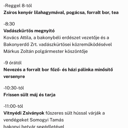
-Reggel 8-tól
Zsíros kenyér lilahagymával, pogácsa, forralt bor, tea
-8:30
Vadászkürtös megnyitó
Kovács Attila, a bakonybéli erdészet vezetője és a
Bakonyerdő Zrt. vadászkürtösei közreműködésével
Márkus Zoltán polgármester köszöntője
-9 órától
Nevezés a forralt bor főző- és házi pálinka minősítő
versenyre
-10:30-tól
Frissen sült máj és tarja
-11:00-tól
Vitnyédi Zsiványok
fűszeres sült hússal várják a
vendégeket Somogyi Tamás
bakonyi betyár segédletével