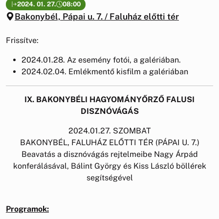
2024. 01. 27.
08:00
Bakonybél, Pápai u. 7. / Faluház előtti tér
Frissítve:
2024.01.28. Az esemény fotói, a galériában.
2024.02.04. Emlékmentő kisfilm a galériában
IX. BAKONYBÉLI HAGYOMÁNYŐRZŐ FALUSI
DISZNÓVÁGÁS
2024.01.27. SZOMBAT
BAKONYBÉL, FALUHÁZ ELŐTTI TÉR (PÁPAI U. 7.)
Beavatás a disznóvágás rejtelmeibe Nagy Árpád
konferálásával, Bálint György és Kiss László böllérek
segítségével
Programok: