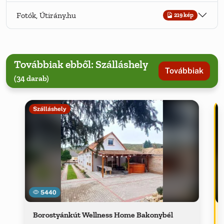
Fotók, Útirány.hu
219 kép
Továbbiak ebből: Szálláshely
Továbbiak
(34 darab)
Szálláshely
5440
Borostyánkút Wellness Home Bakonybél