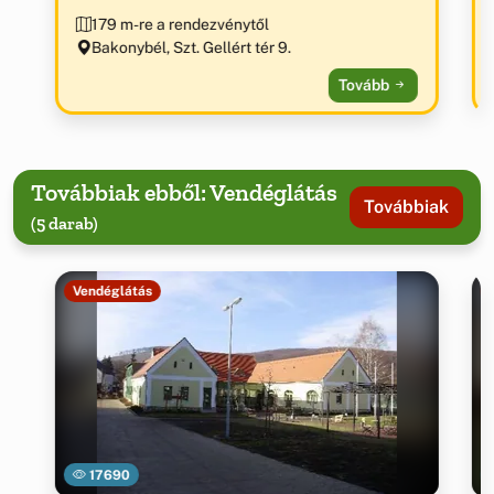
„Az év ökoturisztikai látogatóközpontja 2012” díj
179 m-re a rendezvénytől
birtokosa.
Bakonybél, Szt. Gellért tér 9.
Tovább
Továbbiak ebből: Vendéglátás
Továbbiak
(5 darab)
Vendéglátás
17690