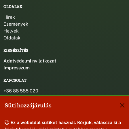
OLDALAK
Hírek
Események
Helyek
Oldalak
KIEGÉSZÍTÉS
Adatvédelmi nyilatkozat
Impresszum
KAPCSOLAT
+36 88 585 020
+36 30 442 8024
Süti hozzájárulás
titkarsag@bakonybel.hu
jegyzo@bakonybel.hu
polgarmester@bakonybel.hu
Ez a weboldal sütiket használ. Kérjük, válassza ki a
8427 Bakonybél, Pápai u. 7.