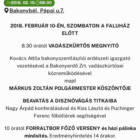
2018. 02. 10.
08:30
Bakonybél, Pápai u.7.
2018. FEBRUÁR 10-ÉN, SZOMBATON A FALUHÁZ
ELŐTT
8.30 órától
VADÁSZKÜRTÖS MEGNYITÓ
Kovács Attila bakonyszentlászlói erdészeti igazgató
vezetésével a Bakonyerdő Zrt. vadászkürtösei
közreműködésével
majd
MÁRKUS ZOLTÁN POLGÁRMESTER KÖSZÖNTŐJE
BEAVATÁS A DISZNÓVÁGÁS TITKAIBA
Nagy Árpád konferálásával és Kiss László és Puchinger
Ferenc főböllérek segítségével
10 órától
FORRALTBOR FŐZŐ VERSENY és házi pálinka
minősítés.
Eredményhirdetés 14 órakor.