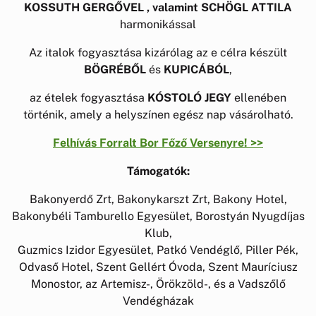
KOSSUTH GERGŐVEL , valamint SCHÖGL ATTILA
harmonikással
Az italok fogyasztása kizárólag az e célra készült
BÖGRÉBŐL
és
KUPICÁBÓL
,
az ételek fogyasztása
KÓSTOLÓ JEGY
ellenében
történik, amely a helyszínen egész nap vásárolható.
Felhívás Forralt Bor Főző Versenyre! >>
Támogatók:
Bakonyerdő Zrt, Bakonykarszt Zrt, Bakony Hotel,
Bakonybéli Tamburello Egyesület, Borostyán Nyugdíjas
Klub,
Guzmics Izidor Egyesület, Patkó Vendéglő, Piller Pék,
Odvaső Hotel, Szent Gellért Óvoda, Szent Mauríciusz
Monostor, az Artemisz-, Örökzöld-, és a Vadszőlő
Vendégházak