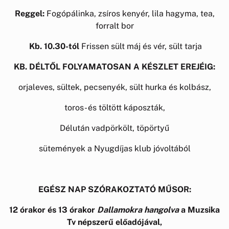
Reggel:
Fogópálinka, zsíros kenyér, lila hagyma, tea,
forralt bor
Kb. 10.30-tól
Frissen sült máj és vér, sült tarja
KB. DÉLTŐL FOLYAMATOSAN A KÉSZLET EREJÉIG:
orjaleves, sültek, pecsenyék, sült hurka és kolbász,
toros- és töltött káposzták,
Délután vadpörkölt, töpörtyű
sütemények a Nyugdíjas klub jóvoltából
EGÉSZ NAP SZÓRAKOZTATÓ MŰSOR:
12 órakor és 13 órakor
Dallamokra hangolva
a Muzsika
Tv népszerű előadójával,