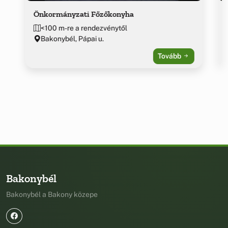
Önkormányzati Főzőkonyha
<100 m-re a rendezvénytől
Bakonybél, Pápai u.
Tovább
Bakonybél
Bakonybél a Bakony közepe