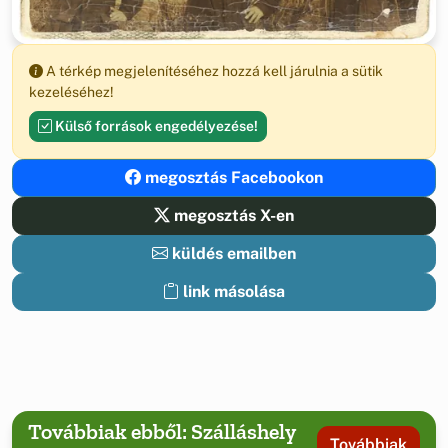
A térkép megjelenítéséhez hozzá kell járulnia a sütik
kezeléséhez!
Külső források engedélyezése!
megosztás Facebookon
megosztás X-en
küldés emailben
link másolása
Továbbiak ebből: Szálláshely
Továbbiak