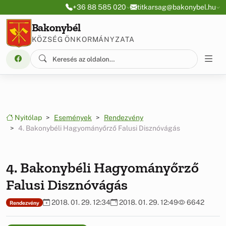
Ugrás a menüre
Ugrás a tartalomra
+36 88 585 020
titkarsag@bakonybel.hu
Bakonybél
KÖZSÉG ÖNKORMÁNYZATA
Nyitólap
Események
Rendezvény
4. Bakonybéli Hagyományőrző Falusi Disznóvágás
4. Bakonybéli Hagyományőrző
Falusi Disznóvágás
2018. 01. 29. 12:34
2018. 01. 29. 12:49
6642
Rendezvény