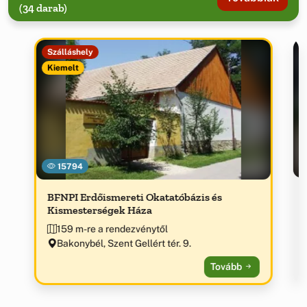
(34 darab)
Szálláshely
Kiemelt
15794
BFNPI Erdőismereti Okatatóbázis és
Kismesterségek Háza
159 m-re a rendezvénytől
Bakonybél, Szent Gellért tér. 9.
Tovább