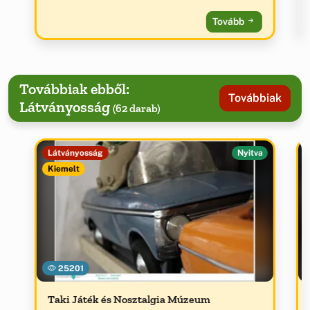
Tovább
Továbbiak ebből:
Továbbiak
Látványosság
(62 darab)
Látványosság
Nyitva
Kiemelt
25201
Taki Játék és Nosztalgia Múzeum