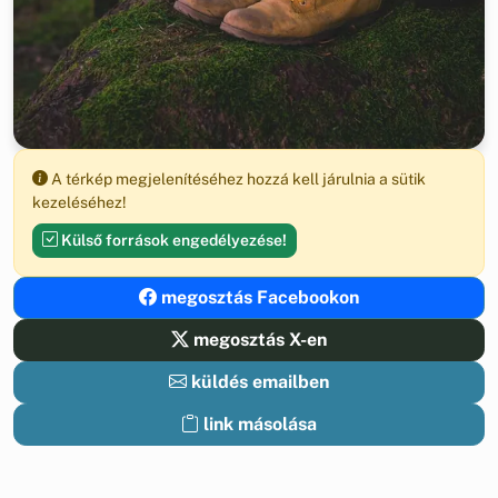
A térkép megjelenítéséhez hozzá kell járulnia a sütik
kezeléséhez!
Külső források engedélyezése!
megosztás Facebookon
megosztás X-en
küldés emailben
link másolása