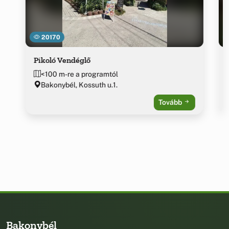
20170
Pikoló Vendéglő
<100 m-re a programtól
Bakonybél, Kossuth u.1.
Tovább
Bakonybél