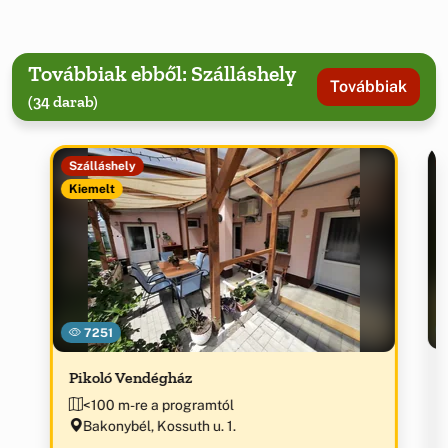
Továbbiak ebből: Szálláshely
Továbbiak
(34 darab)
Szálláshely
Kiemelt
7251
Pikoló Vendégház
<100 m-re a programtól
Bakonybél, Kossuth u. 1.