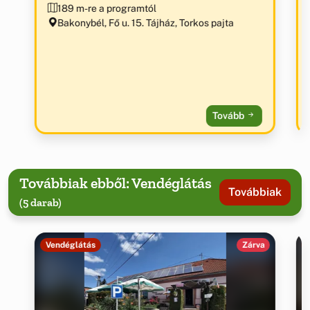
189 m-re a programtól
Bakonybél, Fő u. 15. Tájház, Torkos pajta
Tovább
Továbbiak ebből: Vendéglátás
Továbbiak
(5 darab)
Vendéglátás
Zárva