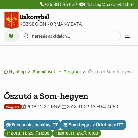
Ugrás a menüre
Ugrás a tartalomra
+36 88 585 020
titkarsag@bakonybel.hu
Bakonybél
KÖZSÉG ÖNKORMÁNYZATA
Nyitólap
Események
Program
Őszutó a Som-hegyen
Őszutó a Som-hegyen
2018. 11. 22. 13:59
2018. 11. 22. 13:59
4050
Program
Facebook esemény ITT
Som-hegy az Útirányon ITT
2018. 11. 25.
10:00
2018. 11. 25.
16:00