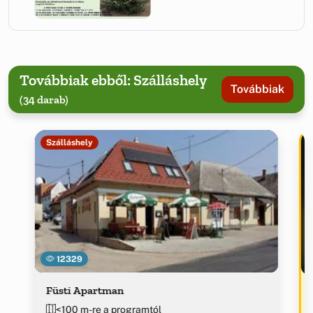
Továbbiak ebből: Szálláshely
Továbbiak
(34 darab)
Szálláshely
12329
Füsti Apartman
<100 m-re a programtól