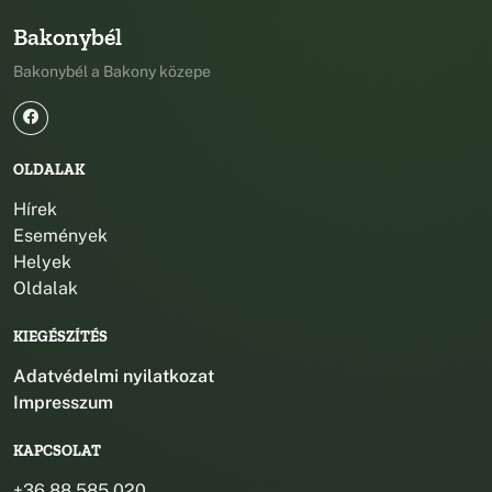
Bakonybél
Bakonybél a Bakony közepe
OLDALAK
Hírek
Események
Helyek
Oldalak
KIEGÉSZÍTÉS
Adatvédelmi nyilatkozat
Impresszum
KAPCSOLAT
+36 88 585 020