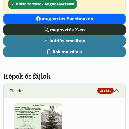
Külső források engedélyezése!
megosztás Facebookon
megosztás X-en
küldés emailben
link másolása
Képek és fájlok
Plakát:
1 kép