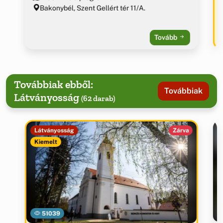
Bakonybél, Szent Gellért tér 11/A.
Tovább
Továbbiak ebből:
Továbbiak
Látványosság
(62 darab)
Látványosság
Zárva
Kiemelt
51039