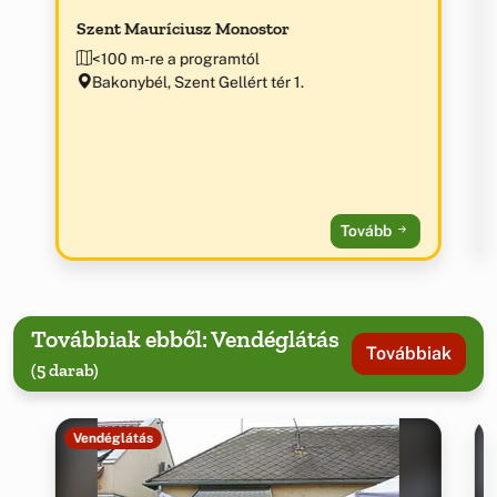
Szent Mauríciusz Monostor
<100 m-re a programtól
Bakonybél, Szent Gellért tér 1.
Tovább
Továbbiak ebből: Vendéglátás
Továbbiak
(5 darab)
Vendéglátás