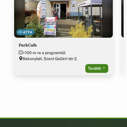
4774
ParkCafe
<100 m-re a programtól
Bakonybél, Szent Gellért tér 2.
Tovább