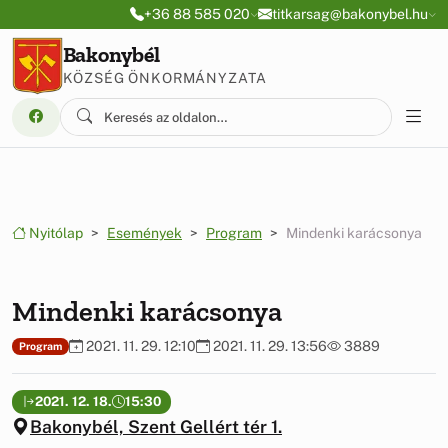
Ugrás a menüre
Ugrás a tartalomra
+36 88 585 020
titkarsag@bakonybel.hu
Bakonybél
KÖZSÉG ÖNKORMÁNYZATA
Nyitólap
Események
Program
Mindenki karácsonya
Mindenki karácsonya
2021. 11. 29. 12:10
2021. 11. 29. 13:56
3889
Program
2021. 12. 18.
15:30
Bakonybél, Szent Gellért tér 1.