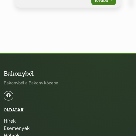
Tovább
Bakonybél
Bakonybél a Bakony közepe
OLDALAK
Hírek
Események
Helyek