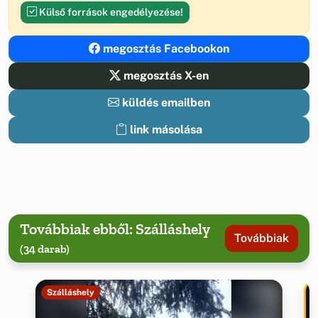
Külső források engedélyezése!
megosztás Facebookon
megosztás X-en
küldés emailben
link másolása
Továbbiak ebből: Szálláshely
Továbbiak
(34 darab)
Szálláshely