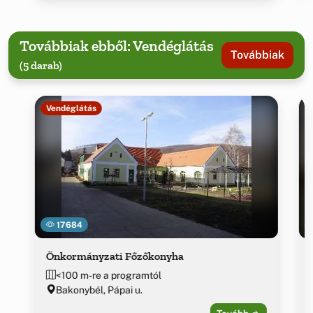
Továbbiak ebből: Vendéglátás
Továbbiak
(5 darab)
Vendéglátás
17684
Önkormányzati Főzőkonyha
<100 m-re a programtól
Bakonybél, Pápai u.