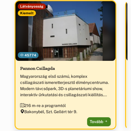
Látványosság
Kiemelt
45774
Pannon Csillagda
Magyarország első számú, komplex
csillagászati ismeretterjesztő élménycentruma.
Modern távcsőpark, 3D-s planetáriumi show,
interaktív űrkutatási és csillagászati kiállítás.
„Az év ökoturisztikai látogatóközpontja 2012” díj
216 m-re a programtól
birtokosa.
Bakonybél, Szt. Gellért tér 9.
Tovább