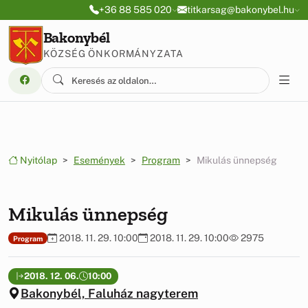
Ugrás a menüre
Ugrás a tartalomra
+36 88 585 020
titkarsag@bakonybel.hu
Bakonybél
KÖZSÉG ÖNKORMÁNYZATA
Nyitólap
Események
Program
Mikulás ünnepség
Mikulás ünnepség
2018. 11. 29. 10:00
2018. 11. 29. 10:00
2975
Program
2018. 12. 06.
10:00
Bakonybél, Faluház nagyterem