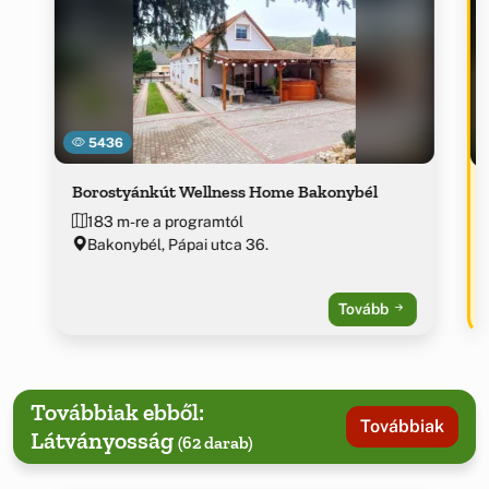
5436
Borostyánkút Wellness Home Bakonybél
183 m-re a programtól
Bakonybél, Pápai utca 36.
Tovább
Továbbiak ebből:
Továbbiak
Látványosság
(62 darab)