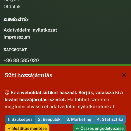
Oldalak
KIEGÉSZÍTÉS
Adatvédelmi nyilatkozat
Impresszum
KAPCSOLAT
+36 88 585 020
+36 30 442 8024
Süti hozzájárulás
titkarsag@bakonybel.hu
jegyzo@bakonybel.hu
polgarmester@bakonybel.hu
Ez a weboldal sütiket használ. Kérjük, válassza ki a
8427 Bakonybél, Pápai u. 7.
kívánt hozzájárulási szintet.
Ha többet szeretne
megtudni olvassa el adatvédelmi nyilatkozatunkat!
1. Szükséges
2. Beépülők
3. Marketing
4. Statisztika
© 2026 Bakonybél Község Önkormányzata — Minden jog
fenntartva
Beállítás mentése
Összes engedélyezése