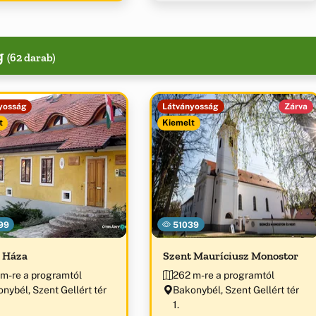
g
(62 darab)
yosság
Látványosság
Zárva
t
Kiemelt
99
51039
 Háza
Szent Mauríciusz Monostor
m-re a programtól
262 m-re a programtól
nybél, Szent Gellért tér
Bakonybél, Szent Gellért tér
1.