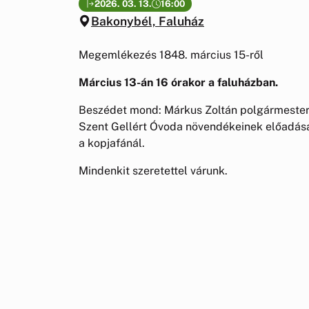
2026. 03. 13.
16:00
Bakonybél, Faluház
Megemlékezés 1848. március 15-ről
Március 13-án
16 órakor
a faluházban.
Beszédet mond: Márkus Zoltán polgármester,
Szent Gellért Óvoda növendékeinek előadásá
a kopjafánál.
Mindenkit szeretettel várunk.