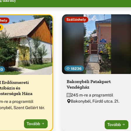
4 darab)
Szálláshely
shely
t
18236
93
Bakonybéli Patakpart
 Erdőismereti
Vendégház
tóbázis és
sterségek Háza
245 m-re a programtól
Bakonybél, Fürdő utca. 21.
m-re a programtól
nybél, Szent Gellért tér.
Tovább
Tovább