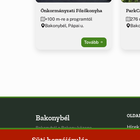
Önkormányzati Főzőkonyha
ParkC
<100 m-re a programtól
276 
Bakonybél, Pápai u.
Bakon
Tovább
Bakonybél
OLDA
Hírek
Bakonybél a Bakony közepe
Esem
Süti hozzájárulás