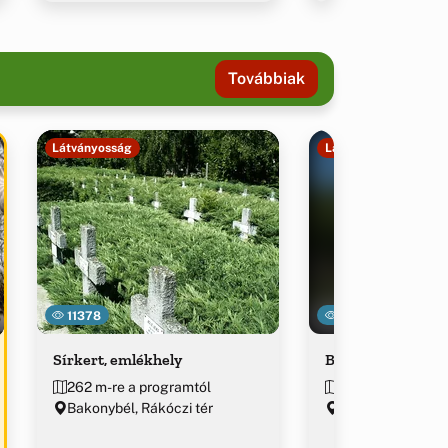
Továbbiak
Látványosság
Látványosság
11378
8524
Sírkert, emlékhely
Bakonybéli Keres
262 m-re a programtól
276 m-re a prog
Bakonybél, Rákóczi tér
Bakonybél