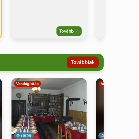
Tovább
Továbbiak
Vendéglátás
Vendéglátás
11929
22182