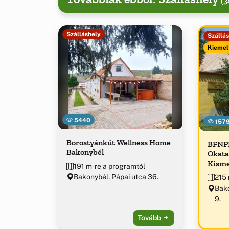
(3
Szálláshely
Szállá
Kiemel
5440
157
Borostyánkút Wellness Home
BFNPI
Bakonybél
Okata
Kisme
191 m-re a programtól
Bakonybél, Pápai utca 36.
215 
Bako
9.
Tovább