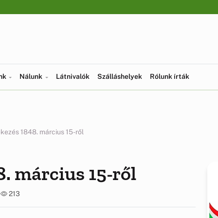
ünk
Nálunk
Látnivalók
Szálláshelyek
Rólunk írták
ezés 1848. március 15-ről
. március 15-ről
6
213