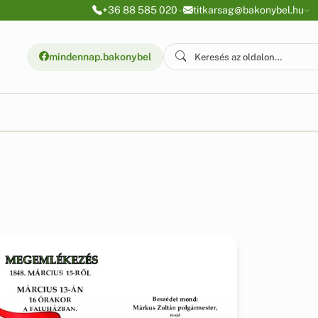
+36 88 585 020
titkarsag@bakonybel.hu
mindennap.bakonybel