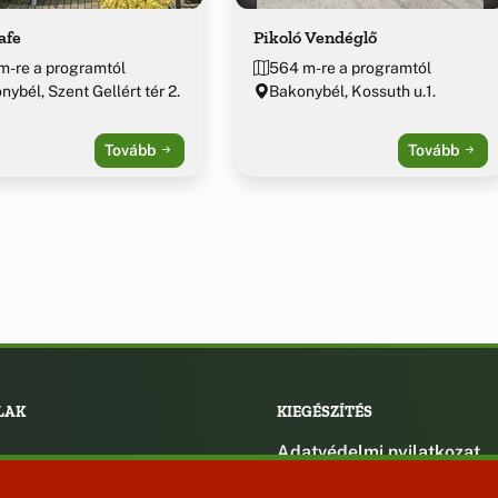
afe
Pikoló Vendéglő
m-re a programtól
564 m-re a programtól
ybél, Szent Gellért tér 2.
Bakonybél, Kossuth u.1.
Tovább
Tovább
LAK
KIEGÉSZÍTÉS
Adatvédelmi nyilatkozat
ények
Impresszum