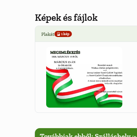
Képek és fájlok
Plakát
1 kép
Továbbiak ebből: Szálláshely