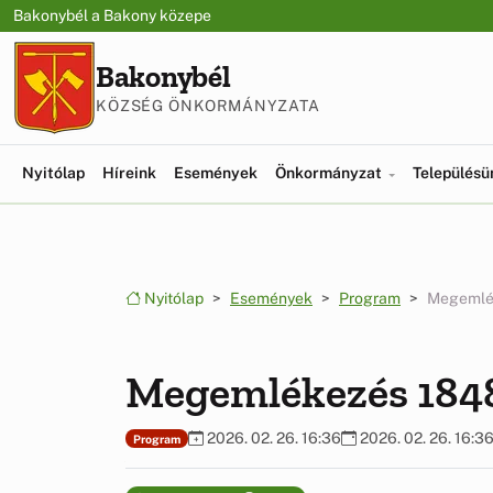
Ugrás a menüre
Ugrás a tartalomra
Bakonybél a Bakony közepe
Bakonybél
KÖZSÉG ÖNKORMÁNYZATA
Nyitólap
Híreink
Események
Önkormányzat
Település
Nyitólap
Események
Program
Megemlék
Megemlékezés 1848
2026. 02. 26. 16:36
2026. 02. 26. 16:3
Program