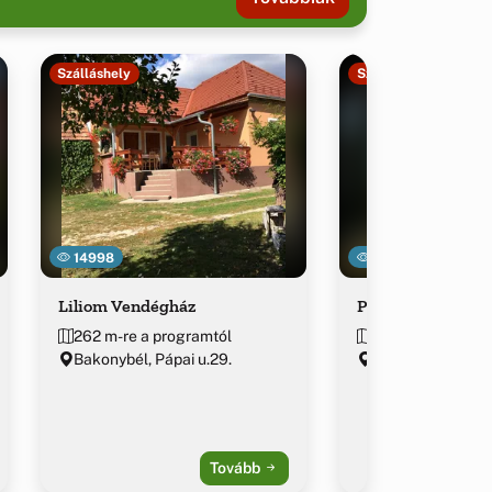
Szálláshely
Szálláshely
14998
20246
Liliom Vendégház
Park Vendégház
262 m-re a programtól
278 m-re a prog
Bakonybél, Pápai u.29.
Bakonybél, Fürdő
Tovább