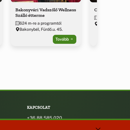
Bakonyvári Vadszőlő Wellness
Odvaskő Panzió é
Szálló étterme
~3.5 km-re a pro
624 m-re a programtól
Bakonybél, Pápai
Bakonybél, Fürdő.u. 45.
Tovább
KAPCSOLAT
+36 88 585 020
+36 30 442 8024