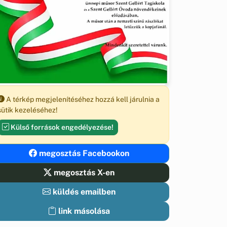
A térkép megjelenítéséhez hozzá kell járulnia a
sütik kezeléséhez!
Külső források engedélyezése!
megosztás Facebookon
megosztás X-en
küldés emailben
link másolása