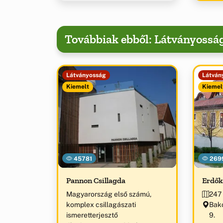
Továbbiak ebből: Látványossá
Látványosság
Látván
Kiemelt
Kiemel
45781
269
Pannon Csillagda
Erdők
Magyarország első számú,
247 
komplex csillagászati
Bako
ismeretterjesztő
9.