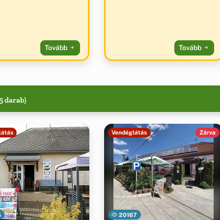
Tovább
Tovább
5 darab)
látás
Vendéglátás
Zárva
5
20167