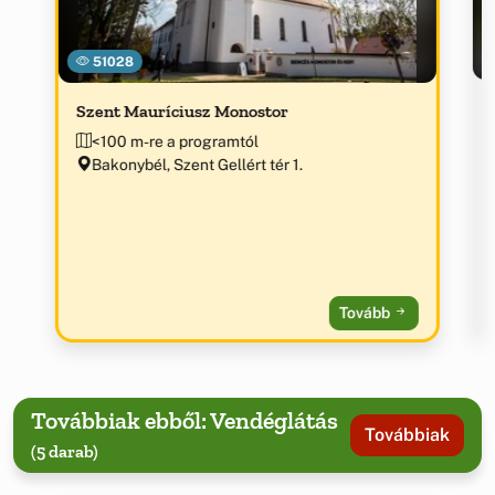
51028
Szent Mauríciusz Monostor
<100 m-re a programtól
Bakonybél, Szent Gellért tér 1.
Tovább
Továbbiak ebből: Vendéglátás
Továbbiak
(5 darab)