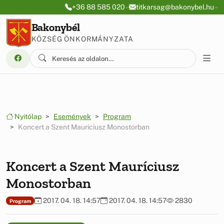
Ugrás a menüre
Ugrás a tartalomra
+36 88 585 020
titkarsag@bakonybel.hu
Bakonybél
KÖZSÉG ÖNKORMÁNYZATA
Nyitólap
Események
Program
Koncert a Szent Mauríciusz Monostorban
Koncert a Szent Mauríciusz
Monostorban
2017. 04. 18. 14:57
2017. 04. 18. 14:57
2830
Program