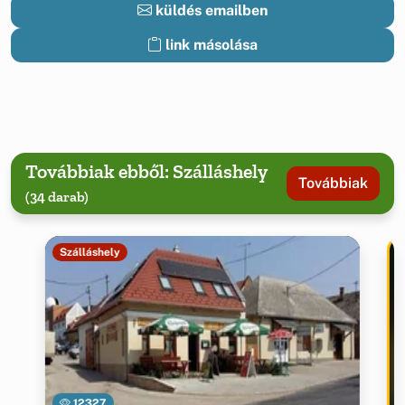
küldés emailben
link másolása
Továbbiak ebből: Szálláshely
Továbbiak
(34 darab)
Szálláshely
12327