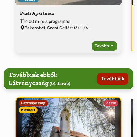
Füsti Apartman
<100 m-re a programtól
Bakonybél, Szent Gellért tér 11/A.
Tovább
Továbbiak ebből:
Továbbiak
Látványosság
(61 darab)
Látványosság
Zárva
Kiemelt