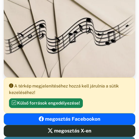
A térkép megjelenítéséhez hozzá kell járulnia a sütik
kezeléséhez!
Külső források engedélyezése!
megosztás Facebookon
megosztás X-en