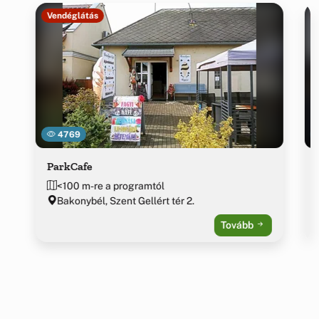
Vendéglátás
4769
ParkCafe
<100 m-re a programtól
Bakonybél, Szent Gellért tér 2.
Tovább