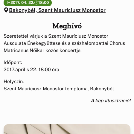
2017. 04. 22.
18:00
Bakonybél, Szent Mauríciusz Monostor
Meghívó
Szeretettel várjuk a Szent Mauríciusz Monostor
Ausculata Énekegyüttese és a százhalombattai Chorus
Matricanus Nőikar közös koncertje.
Időpont:
2017.április 22. 18:00 óra
Helyszín:
Szent Mauríciusz Monostor temploma, Bakonybél.
A kép illusztráció!