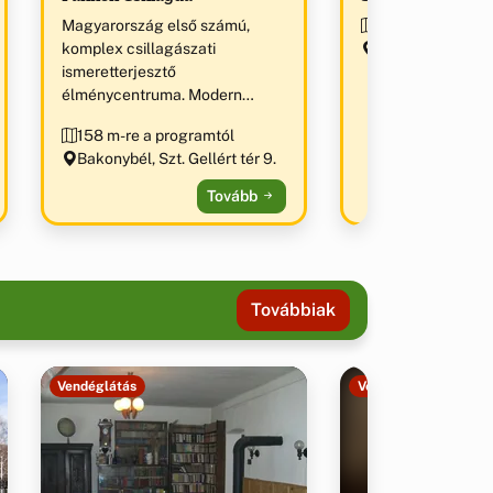
Magyarország első számú,
203 m-re a prog
komplex csillagászati
Bakonybél, Szent
ismeretterjesztő
1.
élménycentruma. Modern
távcsőpark, 3D-s planetáriumi
158 m-re a programtól
show, interaktív űrkutatási és
Bakonybél, Szt. Gellért tér 9.
csillagászati kiállítás. „Az év
ökoturisztikai
Tovább
látogatóközpontja 2012” díj
birtokosa.
Továbbiak
Vendéglátás
Vendéglátás