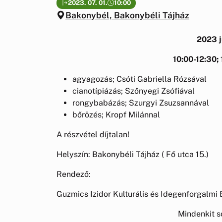
2023. 07. 01.
10:00
Bakonybél, Bakonybéli Tájház
2023 j
10:00-12:30; 
agyagozás; Csóti Gabriella Rózsával
cianotípiázás; Szőnyegi Zsófiával
rongybabázás; Szurgyi Zsuzsannával
bőrözés; Kropf Milánnal
A részvétel díjtalan!
Helyszín: Bakonybéli Tájház ( Fő utca 15.)
Rendező:
Guzmics Izidor Kulturális és Idegenforgalmi
Mindenkit s