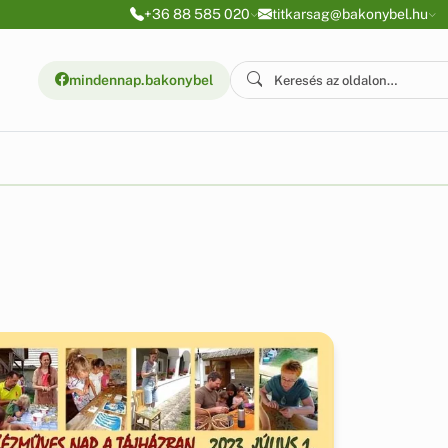
+36 88 585 020
titkarsag@bakonybel.hu
mindennap.bakonybel