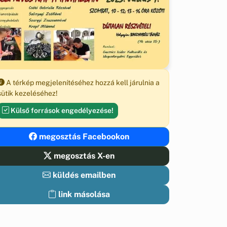
A térkép megjelenítéséhez hozzá kell járulnia a
sütik kezeléséhez!
Külső források engedélyezése!
megosztás Facebookon
megosztás X-en
küldés emailben
link másolása