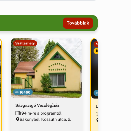
Továbbiak
Szálláshely
Szálláshely
Kiemelt
16460
19526
Sárgarigó Vendégház
Dublecz Vendég
194 m-re a programtól
203 m-re a prog
Bakonybél, Kossuth utca. 2.
Bakonybél, Rákóc