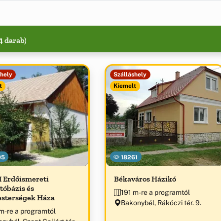
4 darab)
shely
Szálláshely
t
Kiemelt
95
18261
 Erdőismereti
Békaváros Házikó
tóbázis és
191 m-re a programtól
sterségek Háza
Bakonybél, Rákóczi tér. 9.
m-re a programtól