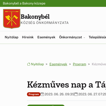
Ugrás a menüre
Ugrás a tartalomra
Bakonybél a Bakony közepe
Bakonybél
KÖZSÉG ÖNKORMÁNYZATA
Nyitólap
Híreink
Események
Önkormányzat
Település
Nyitólap
Események
Program
Kézműves
Kézműves nap a Tá
2023. 06. 26. 09:35
2023. 06. 27. 07:2
Program