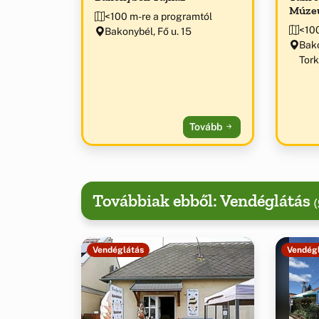
Múze
<100 m-re a programtól
<100
Bakonybél, Fő u. 15
Bako
Tork
Tovább
Továbbiak ebből: Vendéglátás
(
Vendéglátás
Vendég