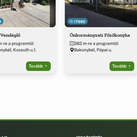
1
17690
 Vendéglő
Önkormányzati Főzőkonyha
m-re a programtól
382 m-re a programtól
nybél, Kossuth u.1.
Bakonybél, Pápai u.
Tovább
Tovább