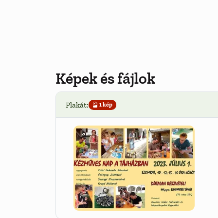
Képek és fájlok
Plakát:
1 kép