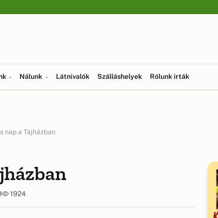
ünk
Nálunk
Látnivalók
Szálláshelyek
Rólunk írták
 nap a Tájházban
jházban
9
1924