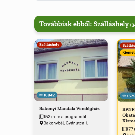
Továbbiak ebből: Szálláshely
(3
Szálláshely
Szállá
Kiemel
10842
157
Bakonyi Mandala Vendégház
BFNPI
Okata
152 m-re a programtól
Kisme
Bakonybél, Gyár utca 1.
177 