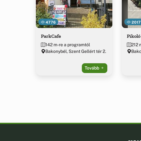
4776
2017
ParkCafe
Pikoló
142 m-re a programtól
212 
Bakonybél, Szent Gellért tér 2.
Bako
Tovább