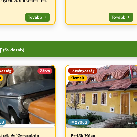
nybél, Szent Gellért tér.
Tovább
Tovább
g
(62 darab)
yosság
Zárva
Látványosság
t
Kiemelt
03
27003
Játék és Nosztalgia
Erdők Háza