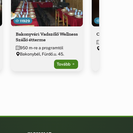
11929
22183
Bakonyvári Vadszőlő Wellness
Odvaskő Panzió é
Szálló étterme
~3.6 km-re a pro
950 m-re a programtól
Bakonybél, Pápai
Bakonybél, Fürdő.u. 45.
Tovább