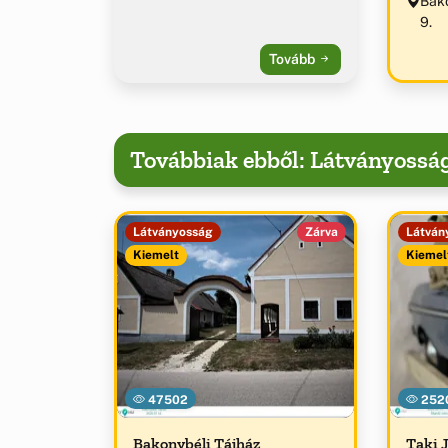
Bako
9.
Tovább
Továbbiak ebből: Látványossá
Látványosság
Zárva
Látván
Kiemelt
Kiemel
47502
252
Bakonybéli Tájház
Taki 