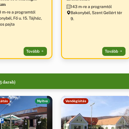
um
143 m-re a programtól
 m-re a programtól
Bakonybél, Szent Gellért tér
nybél, Fő u. 15. Tájház,
9.
os pajta
Tovább
Tovább
5 darab)
látás
Nyitva
Vendéglátás