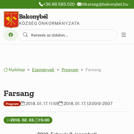
Ugrás a menüre
Ugrás a tartalomra
+36 88 585 020
titkarsag@bakonybel.hu
Bakonybél
KÖZSÉG ÖNKORMÁNYZATA
Nyitólap
Események
Program
Farsang
Farsang
2018. 01. 17. 11:59
2018. 01. 17. 12:00
2507
Program
2018. 02. 03.
15:00