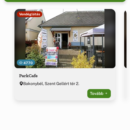
Vendéglátás
4770
ParkCafe
Bakonybél, Szent Gellért tér 2.
Tovább