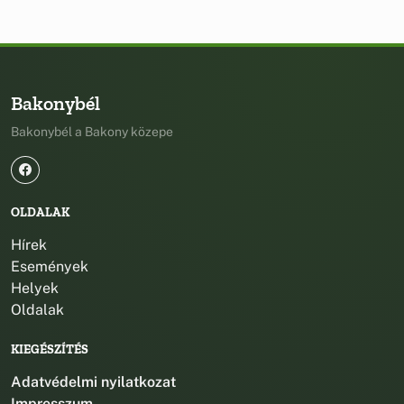
Bakonybél
Bakonybél a Bakony közepe
OLDALAK
Hírek
Események
Helyek
Oldalak
KIEGÉSZÍTÉS
Adatvédelmi nyilatkozat
Impresszum