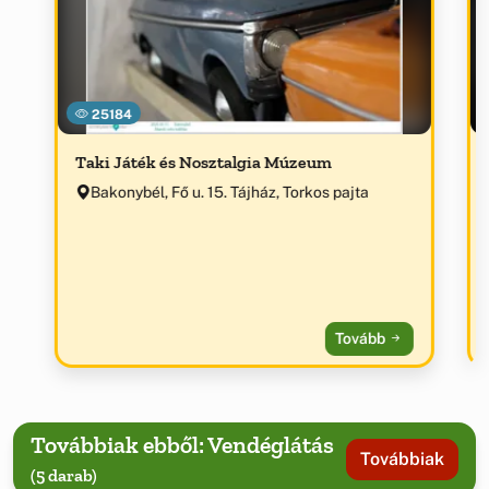
25184
Taki Játék és Nosztalgia Múzeum
Bakonybél, Fő u. 15. Tájház, Torkos pajta
Tovább
Továbbiak ebből: Vendéglátás
Továbbiak
(5 darab)