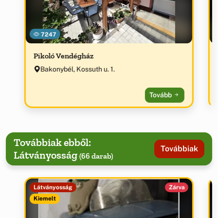
7247
Pikoló Vendégház
Bakonybél, Kossuth u. 1.
Tovább
Továbbiak ebből:
Továbbiak
Látványosság
(66 darab)
Látványosság
Zárva
Kiemelt