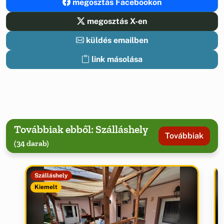
megosztás Facebookon
megosztás X-en
küldés emailben
link másolása
Továbbiak ebből: Szálláshely
Továbbiak
(34 darab)
Szálláshely
Kiemelt