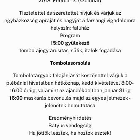
2018. Február 3. (szombat)
Tisztelettel és szeretettel hívjuk és várjuk az
egyházközség apraját és nagyját a farsangi vigadalomra
helyszín: faluház
Program
15:00
gyülekező
tombolajegy árusítás, sütik, italok fogadása
Tombolasorsolás
Tombolatárgyak felajánlását köszönettel várjuk a
plébániai hivatalban hétköznap, kedd kivételével 8:00-
16:00 óráig, valamint az ajándékboltban január 31-ig
16:00
maskarás bevonulás majd az egyes jelmezek -
jelenetek bemutatása
Eredményhirdetés
Batyus vendégség
Ha jöttök lesztek, ha hoztok esztek!