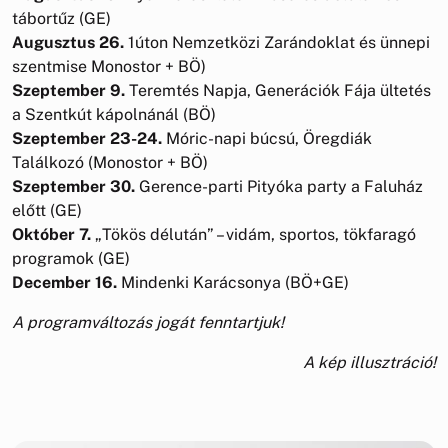
tábortűz (GE)
Augusztus 26.
1úton Nemzetközi Zarándoklat és ünnepi
szentmise Monostor + BÖ)
Szeptember 9.
Teremtés Napja, Generációk Fája ültetés
a Szentkút kápolnánál (BÖ)
Szeptember 23-24.
Móric-napi búcsú, Öregdiák
Találkozó (Monostor + BÖ)
Szeptember 30.
Gerence-parti Pityóka party a Faluház
előtt (GE)
Október 7.
„Tökös délután” – vidám, sportos, tökfaragó
programok (GE)
December 16.
Mindenki Karácsonya (BÖ+GE)
A programváltozás jogát fenntartjuk!
A kép illusztráció!