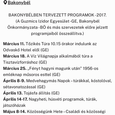
Bakonybél
BAKONYBÉLBEN TERVEZETT PROGRAMOK - 2017.
(A Guzmics Izidor Egyesület -GE, Bakonybél
Önkormányzata - BÖ és más szervezetek előre jelzett
programjaiból összeállítva.)
Március 11.
Tőzikés Túra 10.15 órakor indulunk az
Odvaskő Hotel elől (GE)
Március 18.
A Víz Világnapja alkalmából túra a
Tisztavízforráshoz (GE)
Március 25.
„Fényt hagyni magunk után” 1956-os
emléknap műsoros esttel (GE)
Április 8-9.
Medvehagymás Napok – túrákkal, kóstolóval,
sétavonatozással (GE)
Április 13.
Tojásfa állítás (GE)
Április 14-17.
Nagyheti, húsvéti programok, túrák,
játszóházak
Május 8-14.
Közösségünk Hete – Családi és közösségi