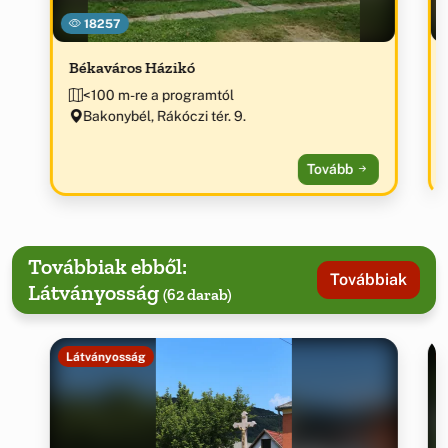
18257
Békaváros Házikó
<100 m-re a programtól
Bakonybél, Rákóczi tér. 9.
Tovább
Továbbiak ebből:
Továbbiak
Látványosság
(62 darab)
Látványosság