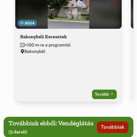
8524
Bakonybéli Keresztek
<100 m-re a programtól
Bakonybél
Tovább
Továbbiak ebből: Vendéglátás
Továbbiak
(5 darab)