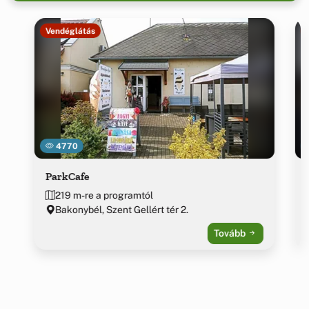
Vendéglátás
4770
ParkCafe
219 m-re a programtól
Bakonybél, Szent Gellért tér 2.
Tovább