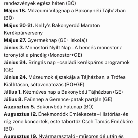
rendezvények egész héten (BÖ)
Május 18.
Múzeumi Világnap a Bakonybéli Tájházban
(BÖ)
Május 20-21.
Kelly’s Bakonyerdő Maraton
Kerékpárverseny
Május 27.
Gyermeknap (GE+ iskola))
Június 3.
Monostori Nyílt Nap – A bencés monostor a
toronytól a pincéig (Monostor+GE)
Június 24.
Bringás nap – családi kerékpáros programok
(GE)
Június 24.
Múzeumok éjszakája a Tájházban, a Trófea
Kiállításon, sétavonatozás (BÖ+GE)
Július 1.
Kézműves nap a Bakonybéli Tájházban (GE)
Július 8.
Faünnep a Gerence-patak partján (GE)
Augusztus 5.
Bakonybéli Falunap (BÖ)
Augusztus 12.
Énekmondók Emlékezete – Históriás- és
régizene koncertek, este tábortűz Cseh Tamás Emlékére
(BÖ)
Augusztus 19.
Nyármarasztaló – műsoros délután és