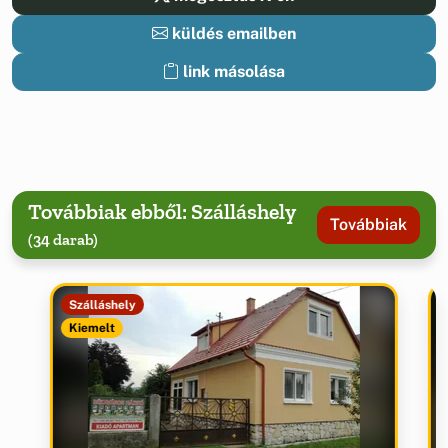
küldés emailben
link másolása
Továbbiak ebből: Szálláshely
Továbbiak
(34 darab)
Szálláshely
Kiemelt