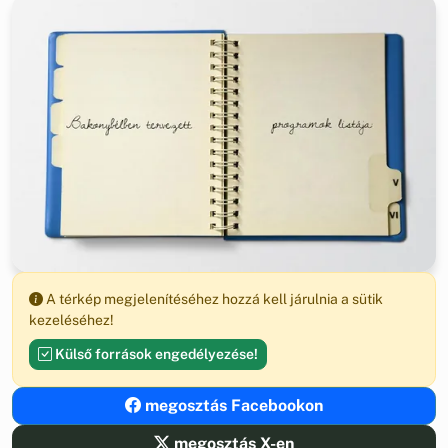
A térkép megjelenítéséhez hozzá kell járulnia a sütik
kezeléséhez!
Külső források engedélyezése!
megosztás Facebookon
megosztás X-en