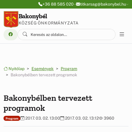
Ugrás a menüre
Ugrás a tartalomra
+36 88 585 020
titkarsag@bakonybel.hu
Bakonybél
KÖZSÉG ÖNKORMÁNYZATA
Nyitólap
Események
Program
Bakonybélben tervezett programok
Bakonybélben tervezett
programok
2017. 03. 02. 13:00
2017. 03. 02. 13:12
3960
Program