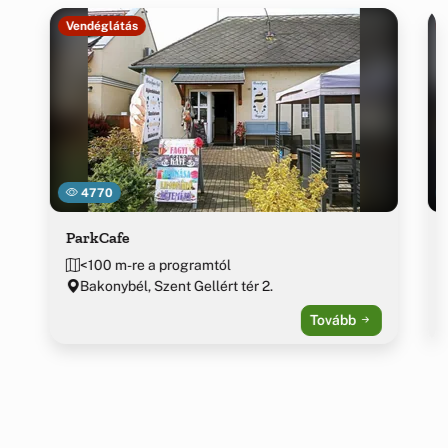
Vendéglátás
4770
ParkCafe
<100 m-re a programtól
Bakonybél, Szent Gellért tér 2.
Tovább