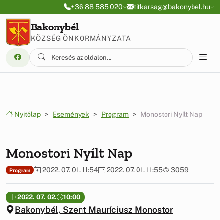
Ugrás a menüre
Ugrás a tartalomra
+36 88 585 020
titkarsag@bakonybel.hu
Bakonybél
KÖZSÉG ÖNKORMÁNYZATA
Nyitólap
Események
Program
Monostori Nyílt Nap
Monostori Nyílt Nap
2022. 07. 01. 11:54
2022. 07. 01. 11:55
3059
Program
2022. 07. 02.
10:00
Bakonybél, Szent Mauríciusz Monostor