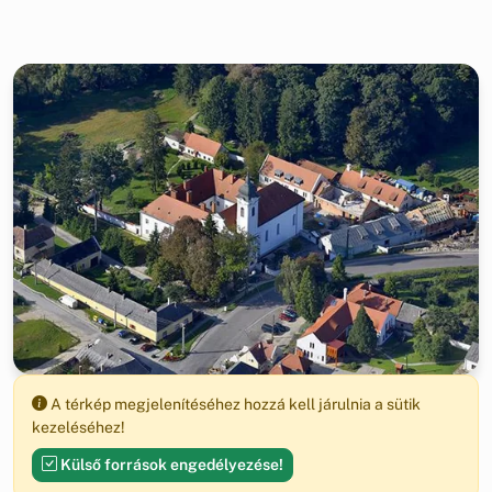
A térkép megjelenítéséhez hozzá kell járulnia a sütik
kezeléséhez!
Külső források engedélyezése!