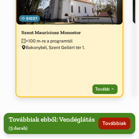
51037
Szent Mauríciusz Monostor
<100 m-re a programtól
Bakonybél, Szent Gellért tér 1.
Tovább
Továbbiak ebből: Vendéglátás
Továbbiak
(5 darab)