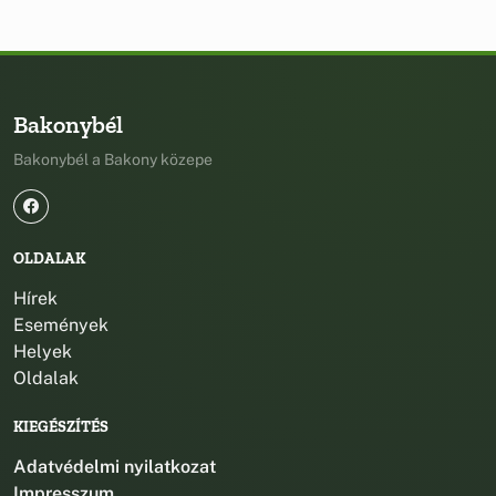
Bakonybél
Bakonybél a Bakony közepe
OLDALAK
Hírek
Események
Helyek
Oldalak
KIEGÉSZÍTÉS
Adatvédelmi nyilatkozat
Impresszum