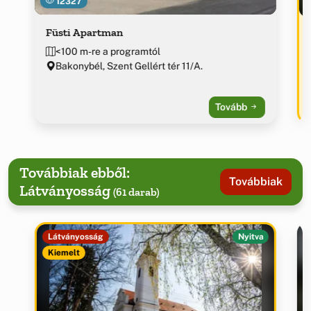
12327
Füsti Apartman
<100 m-re a programtól
Bakonybél, Szent Gellért tér 11/A.
Tovább
Továbbiak ebből:
Továbbiak
Látványosság
(61 darab)
Látványosság
Nyitva
Kiemelt