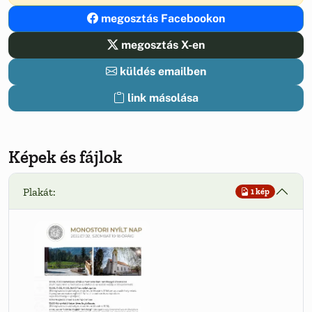
megosztás Facebookon
megosztás X-en
küldés emailben
link másolása
Képek és fájlok
Plakát:
1 kép